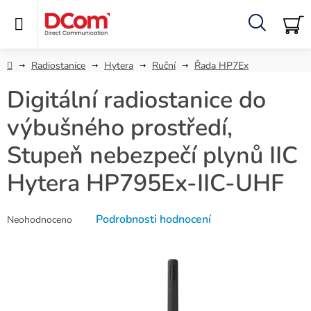
Přejít
na
obsah
Hledat
NÁ
KO
Domů
Radiostanice
Hytera
Ruční
Řada HP7Ex
Digitální radiostanice do
výbušného prostředí,
Stupeň nebezpečí plynů IIC
Hytera HP795Ex-IIC-UHF
Průměrné
Podrobnosti hodnocení
Neohodnoceno
hodnocení
produktu
je
0,0
z
5