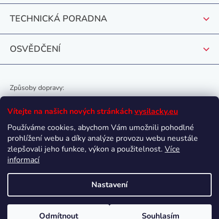
TECHNICKÁ PORADNA
OSVĚDČENÍ
Způsoby dopravy:
Vítejte na našich nových stránkách
vysilacky.eu
Používáme cookies, abychom Vám umožnili pohodlné
prohlížení webu a díky analýze provozu webu neustále
Oblíbené způsoby platby:
zlepšovali jeho funkce, výkon a použitelnost.
Více
informací
Nastavení
Vytvořil Shoptet
Odmítnout
Souhlasím