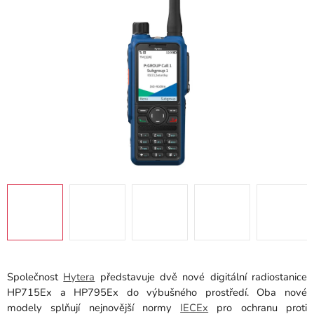
hvězdiček.
Společnost
Hytera
představuje dvě nové digitální radiostanice
HP715Ex a HP795Ex do výbušného prostředí. Oba nové
modely splňují nejnovější normy
IECEx
pro ochranu proti