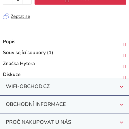
Zeptat se
Popis
Související soubory (1)
Značka
Hytera
Diskuze
Z
WIFI-OBCHOD.CZ
á
p
OBCHODNÍ INFORMACE
a
t
PROČ NAKUPOVAT U NÁS
í