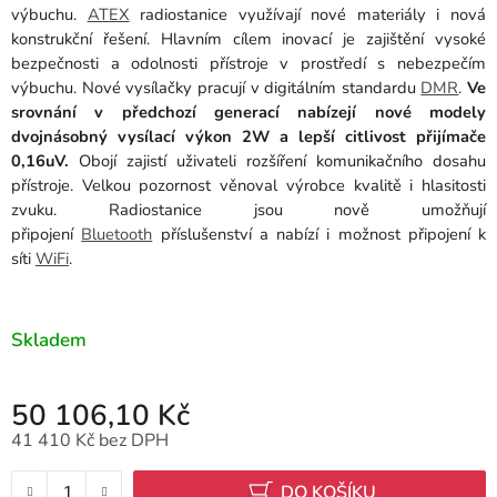
výbuchu.
ATEX
radiostanice využívají nové materiály i nová
konstrukční řešení. Hlavním cílem inovací je zajištění vysoké
bezpečnosti a odolnosti přístroje v prostředí s nebezpečím
výbuchu. Nové vysílačky pracují v digitálním standardu
DMR
.
Ve
srovnání v předchozí generací nabízejí nové modely
dvojnásobný vysílací výkon 2W a lepší citlivost přijímače
0,16uV.
Obojí zajistí uživateli rozšíření komunikačního dosahu
přístroje. Velkou pozornost věnoval výrobce kvalitě i hlasitosti
zvuku. Radiostanice jsou nově umožňují
připojení
Bluetooth
příslušenství a nabízí i možnost připojení k
síti
WiFi
.
Skladem
50 106,10 Kč
41 410 Kč bez DPH
Měrná cena:
DO KOŠÍKU