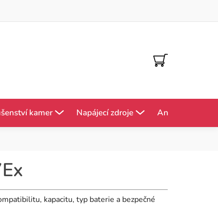
NÁKUPNÍ
KOŠÍK
ušenství kamer
Napájecí zdroje
Antény
Mě
7Ex
ompatibilitu, kapacitu, typ baterie a bezpečné