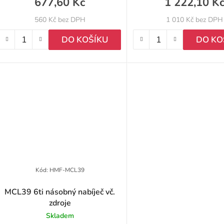
677,60 Kč
1 222,10 K
560 Kč bez DPH
1 010 Kč bez DPH
DO KOŠÍKU
DO KO
Kód:
HMF-MCL39
MCL39 6ti násobný nabíječ vč.
zdroje
Skladem