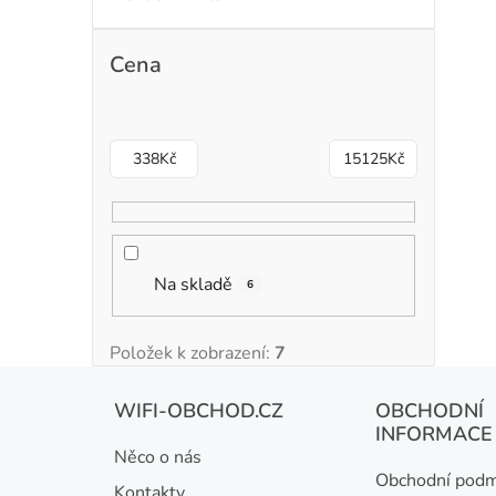
Cena
338
Kč
15125
Kč
Na skladě
6
Položek k zobrazení:
7
Z
WIFI-OBCHOD.CZ
OBCHODNÍ
á
INFORMACE
Něco o nás
p
Obchodní podm
Kontakty