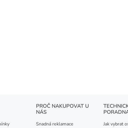
v
k
y
v
ý
p
i
s
u
PROČ NAKUPOVAT U
TECHNIC
NÁS
PORADN
ínky
Snadná reklamace
Jak vybrat 