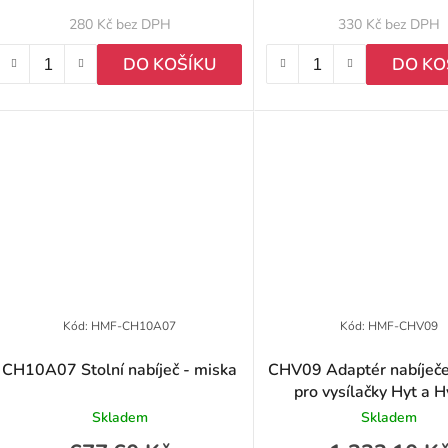
u
280 Kč bez DPH
330 Kč bez DPH
k
DO KOŠÍKU
DO KO
ů
Kód:
HMF-CH10A07
Kód:
HMF-CHV09
CH10A07 Stolní nabíječ - miska
CHV09 Adaptér nabíječe
pro vysílačky Hyt a H
Skladem
Skladem