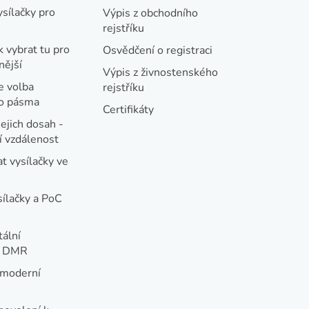
ysílačky pro
Výpis z obchodního
rejstříku
k vybrat tu pro
Osvědčení o registraci
nější
Výpis z živnostenského
e volba
rejstříku
ho pásma
Certifikáty
jejich dosah -
 vzdálenost
t vysílačky ve
sílačky a PoC
tální
e DMR
 moderní
e