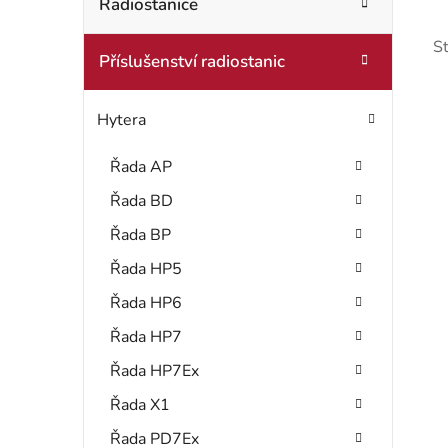
t
Radiostanice
o
r
r
S
Příslušenství radiostanic
i
a
e
n
Hytera
n
Řada AP
í
Řada BD
i
p
Řada BP
s
a
Řada HP5
Řada HP6
n
Řada HP7
r
e
Řada HP7Ex
l
Řada X1
Řada PD7Ex