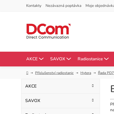
Přejít
Kontakty
Nezávazná poptávka
Moje objednávk
na
obsah
AKCE
SAVOX
Radiostanice
Domů
Příslušenství radiostanic
Hytera
Řada PD7
P
K
Přeskočit
AKCE
kategorie
a
o
t
SAVOX
s
e
Př
g
na