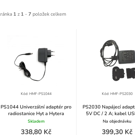
tránka
1
z
1
-
7
položek celkem
V
ý
p
p
Kód:
HMF-PS1044
Kód:
HMF-PS2030
PS1044 Univerzální adaptér pro
PS2030 Napájecí adapt
radiostanice Hyt a Hytera
5V DC / 2 A; kabel US
o
součástí balení
Skladem
Na objednávku
d
338,80 Kč
399,30 Kč