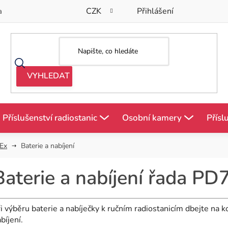
CZK
Přihlášení
a
Příslušenství radiostanic
Osobní kamery
Přísl
Ex
Baterie a nabíjení
Baterie a nabíjení řada PD
i výběru baterie a nabíječky k ručním radiostanicím dbejte na k
bíjení.