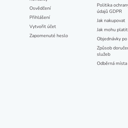
a
Politika ochran
Osvědčení
údajů GDPR
t
Přihlášení
Jak nakupovat
í
Vytvořit účet
Jak mohu platit
Zapomenuté heslo
Objednávky po 
Způsob doručen
služeb
Odběrná místa