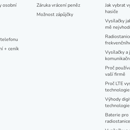
y osobní
Záruka vrácení peněz
Jak vybrat v
hasiče
Možnost zápůjčky
Vysílačky ja
mě nejvhod
Radiostanic
telefonu
frekvenční
í + ceník
Vysílačky a 
komunikační
Proč používa
vaší firmě
Proč LTE vy
technologie
Výhody digi
technologi
Baterie pro
radiostanic