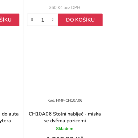
k
360 Kč bez DPH
t
ŠÍKU
DO KOŠÍKU
ů
Kód:
HMF-CH10A06
 do auta
CH10A06 Stolní nabíječ - miska
ytera
se dvěma pozicemi
Skladem