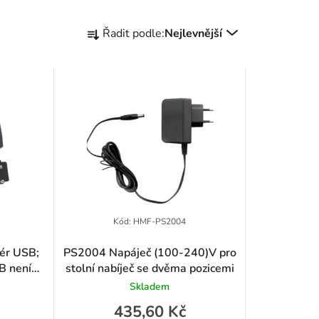
Ř
Řadit podle:
Nejlevnější
a
z
e
n
í
p
r
Kód:
HMF-PS2004
o
ér USB;
PS2004 Napáječ (100-240)V pro
B není
stolní nabíječ se dvěma pozicemi
d
Skladem
u
435,60 Kč