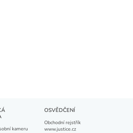
KÁ
OSVĚDČENÍ
A
Obchodní rejstřík
osobní kameru
www.justice.cz