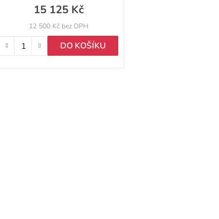
15 125 Kč
12 500 Kč bez DPH
DO KOŠÍKU
O
v
l
á
d
a
c
í
p
r