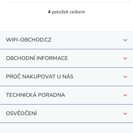
4
položek celkem
O
v
l
Z
á
WIFI-OBCHOD.CZ
á
d
a
p
c
OBCHODNÍ INFORMACE
a
í
t
p
PROČ NAKUPOVAT U NÁS
r
í
v
k
TECHNICKÁ PORADNA
y
v
OSVĚDČENÍ
ý
p
i