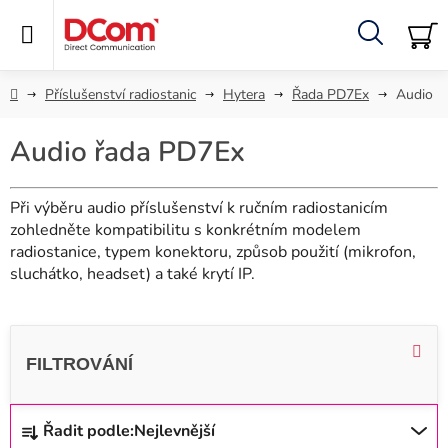
Přejít
na
obsah
Hledat
NÁ
KO
Domů
Příslušenství radiostanic
Hytera
Řada PD7Ex
Audio
Audio řada PD7Ex
Při výběru audio příslušenství k ručním radiostanicím
zohledněte kompatibilitu s konkrétním modelem
radiostanice, typem konektoru, způsob použití (mikrofon,
sluchátko, headset) a také krytí IP.
V
ý
p
i
Ř
Řadit podle:
Nejlevnější