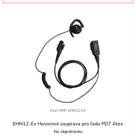
s
a
p
z
r
e
o
n
d
í
u
p
k
r
t
o
ů
d
u
k
t
Kód:
HMF-EHN12-EX
ů
EHN12-Ex Hovorová souprava pro řadu PD7 Atex
Na objednávku