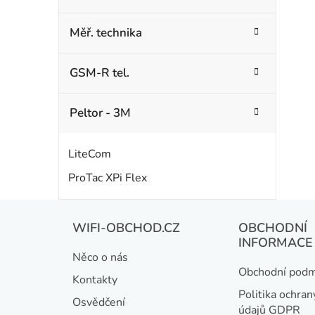
Měř. technika
GSM-R tel.
Peltor - 3M
LiteCom
ProTac XPi Flex
Z
WIFI-OBCHOD.CZ
OBCHODNÍ
á
INFORMACE
Něco o nás
p
Obchodní podm
Kontakty
a
Politika ochran
Osvědčení
údajů GDPR