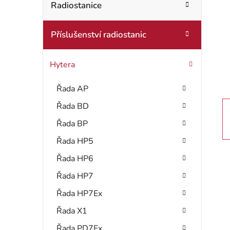
t
Radiostanice
o
r
r
Příslušenství radiostanic
i
a
e
n
Hytera
n
Řada AP
í
Řada BD
p
Řada BP
a
Řada HP5
Řada HP6
n
Řada HP7
e
Řada HP7Ex
l
Řada X1
Řada PD7Ex