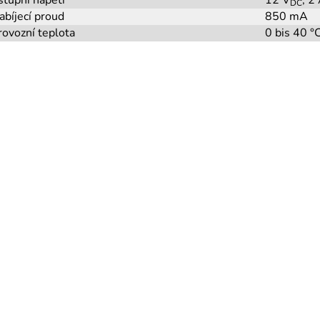
DC
abíjecí proud
850 mA
rovozní teplota
0 bis 40 °