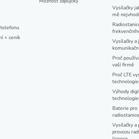
Možnost zápůjčky
Vysílačky ja
mě nejvhod
Radiostanic
telefonu
frekvenční
í + ceník
Vysílačky a 
komunikační
Proč používa
vaší firmě
Proč LTE vy
technologie
Výhody digi
technologi
Baterie pro
radiostanic
Vysílačky a 
provozu radi
licence