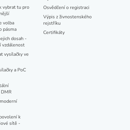
k vybrat tu pro
Osvědčení o registraci
nější
Výpis z živnostenského
e volba
rejstříku
ho pásma
Certifikáty
jejich dosah -
 vzdálenost
t vysílačky ve
sílačky a PoC
tální
e DMR
 moderní
e
povolení k
ové sítě -