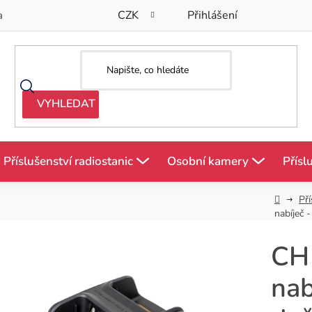
CZK
Přihlášení
a
Příslušenství radiostanic
Osobní kamery
Přísl
Domů
Pří
nabíječ 
CH
nab