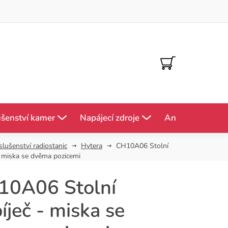
NÁKUPNÍ
KOŠÍK
ušenství kamer
Napájecí zdroje
Antény
Mě
slušenství radiostanic
Hytera
CH10A06 Stolní
- miska se dvěma pozicemi
10A06 Stolní
íječ - miska se