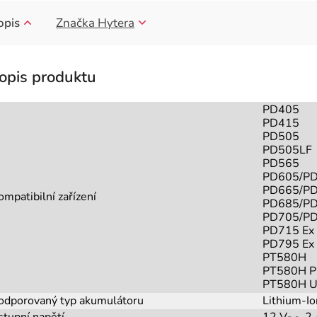
opis
Značka
Hytera
PD405
PD415
PD505
PD505LF
PD565
PD605/P
PD665/P
ompatibilní zařízení
PD685/P
PD705/P
PD715 Ex
PD795 Ex
PT580H
PT580H 
PT580H 
odporovaný typ akumulátoru
Lithium-I
stupní napětí
12 V
, 2