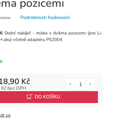
ma pozicemi
né
Podrobnosti hodnocení
oceno
ní
u
06
Stolní nabíječ - miska s dvěma pozicemi (pro Li-
H aku) včetně adaptéru PS2004
k.
m
18,90 Kč
 Kč bez DPH
 cena:
DO KOŠÍKU
at se