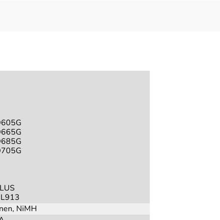
D605G
D665G
D685G
D705G
PLUS
UL913
onen, NiMH
 A