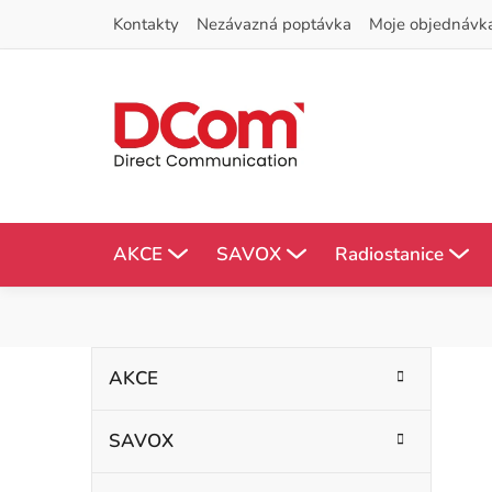
Přejít
Kontakty
Nezávazná poptávka
Moje objednávk
na
obsah
AKCE
SAVOX
Radiostanice
P
K
Přeskočit
AKCE
kategorie
a
o
t
SAVOX
s
e
g