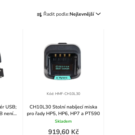
Ř
Řadit podle:
Nejlevnější
a
z
e
n
í
p
r
Kód:
HMF-CH10L30
o
ér USB;
CH10L30 Stolní nabíjecí miska
B není
pro řady HP5, HP6, HP7 a PT590
d
Skladem
u
919,60 Kč