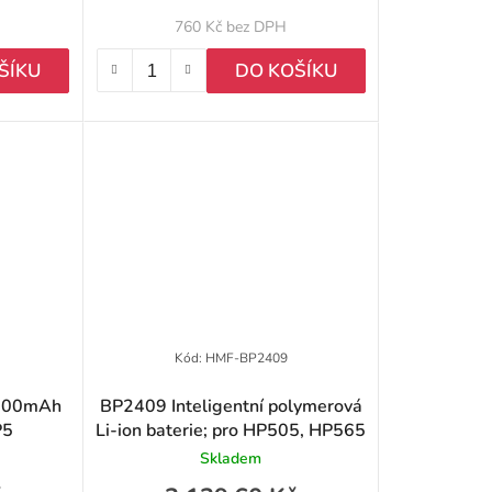
k
760 Kč bez DPH
t
ŠÍKU
DO KOŠÍKU
ů
Kód:
HMF-BP2409
1500mAh
BP2409 Inteligentní polymerová
P5
Li-ion baterie; pro HP505, HP565
Skladem