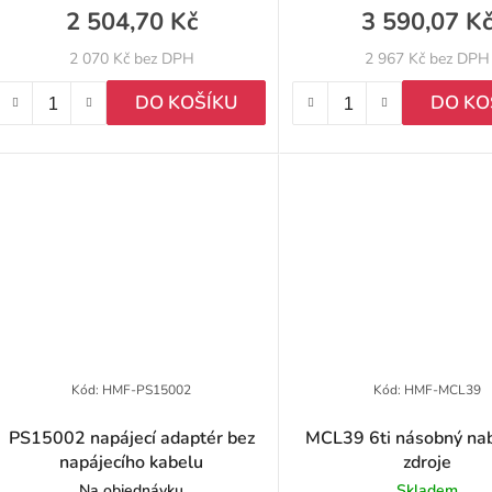
2 504,70 Kč
3 590,07 K
2 070 Kč bez DPH
2 967 Kč bez DPH
DO KOŠÍKU
DO KO
Kód:
HMF-PS15002
Kód:
HMF-MCL39
PS15002 napájecí adaptér bez
MCL39 6ti násobný nabí
napájecího kabelu
zdroje
Na objednávku
Skladem