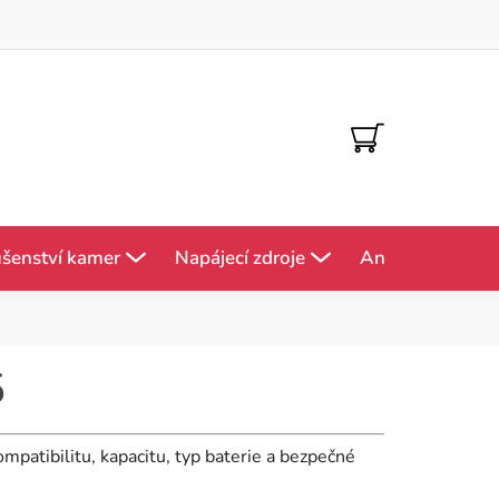
NÁKUPNÍ
KOŠÍK
ušenství kamer
Napájecí zdroje
Antény
Mě
5
ompatibilitu, kapacitu, typ baterie a bezpečné