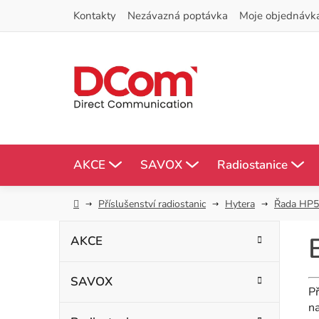
Přejít
Kontakty
Nezávazná poptávka
Moje objednávk
na
obsah
AKCE
SAVOX
Radiostanice
Domů
Příslušenství radiostanic
Hytera
Řada HP5
P
K
Přeskočit
AKCE
kategorie
a
o
t
SAVOX
s
e
Př
g
na