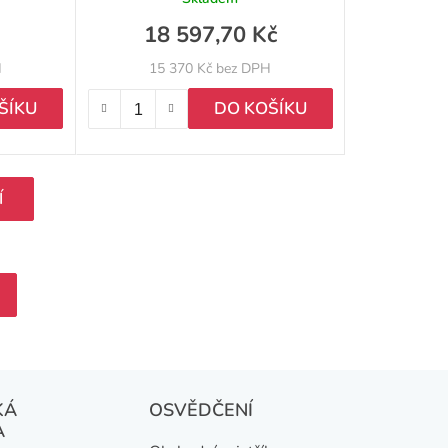
18 597,70 Kč
H
15 370 Kč bez DPH
ŠÍKU
DO KOŠÍKU
Í
KÁ
OSVĚDČENÍ
A