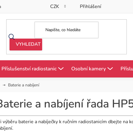
CZK
Přihlášení
a
Příslušenství radiostanic
Osobní kamery
Přísl
Baterie a nabíjení
Baterie a nabíjení řada HP
i výběru baterie a nabíječky k ručním radiostanicím dbejte na k
bíjení.