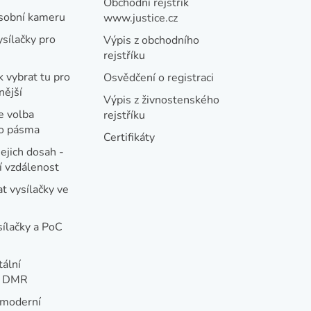
Obchodní rejstřík
osobní kameru
www.justice.cz
ysílačky pro
Výpis z obchodního
rejstříku
k vybrat tu pro
Osvědčení o registraci
nější
Výpis z živnostenského
e volba
rejstříku
ho pásma
Certifikáty
jejich dosah -
 vzdálenost
t vysílačky ve
sílačky a PoC
tální
e DMR
 moderní