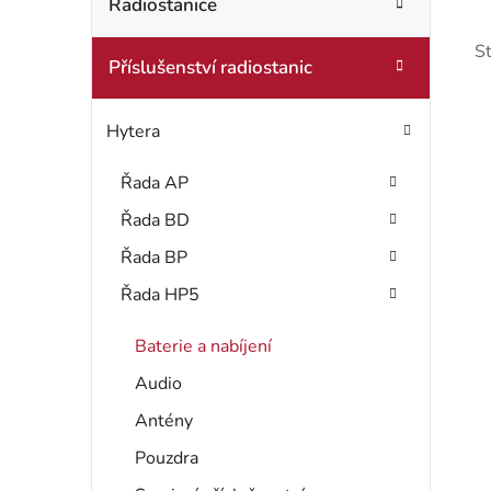
t
Radiostanice
o
r
r
S
Příslušenství radiostanic
i
a
e
n
Hytera
n
Řada AP
í
Řada BD
i
p
Řada BP
s
a
Řada HP5
n
Baterie a nabíjení
r
e
Audio
Antény
l
Pouzdra