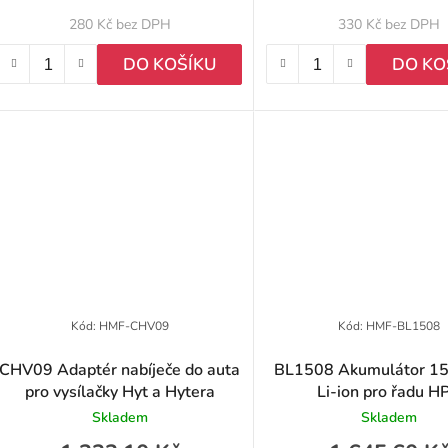
u
280 Kč bez DPH
330 Kč bez DPH
k
DO KOŠÍKU
DO KO
ů
Kód:
HMF-CHV09
Kód:
HMF-BL1508
CHV09 Adaptér nabíječe do auta
BL1508 Akumulátor 
pro vysílačky Hyt a Hytera
Li-ion pro řadu H
Skladem
Skladem