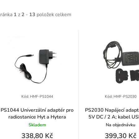
tránka
1
z
2
-
13
položek celkem
V
ý
p
p
Kód:
HMF-PS1044
Kód:
HMF-PS2030
PS1044 Univerzální adaptér pro
PS2030 Napájecí adapt
radiostanice Hyt a Hytera
5V DC / 2 A; kabel US
o
součástí balení
Skladem
Na objednávku
d
338,80 Kč
399,30 Kč