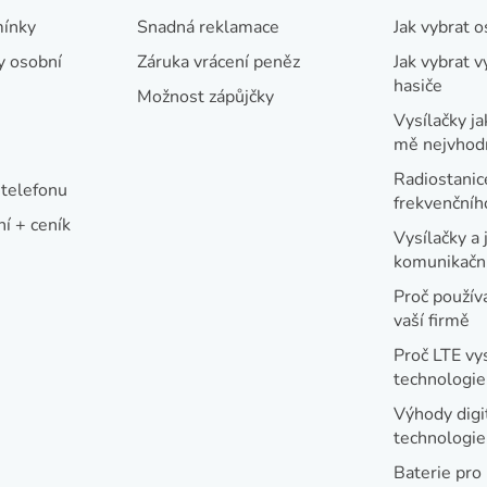
í
í
ínky
Snadná reklamace
Jak vybrat 
p
y osobní
Záruka vrácení peněz
Jak vybrat v
r
hasiče
v
Možnost zápůjčky
Vysílačky ja
k
mě nejvhod
y
Radiostanic
v
telefonu
frekvenční
ý
í + ceník
Vysílačky a 
p
komunikační
i
Proč používa
s
vaší firmě
u
Proč LTE vy
technologie
Výhody digi
technologi
Baterie pro