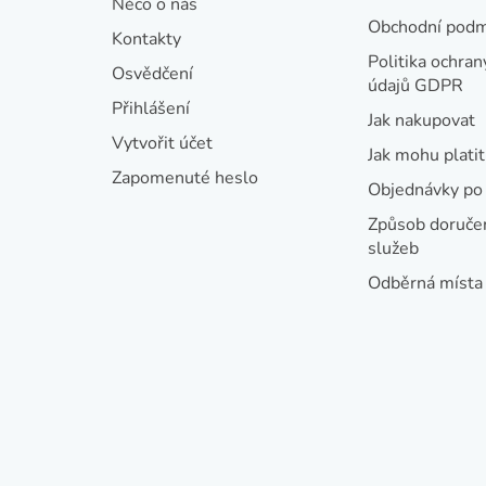
Něco o nás
p
Obchodní podm
Kontakty
a
Politika ochran
Osvědčení
údajů GDPR
t
Přihlášení
Jak nakupovat
í
Vytvořit účet
Jak mohu platit
Zapomenuté heslo
Objednávky po 
Způsob doručen
služeb
Odběrná místa