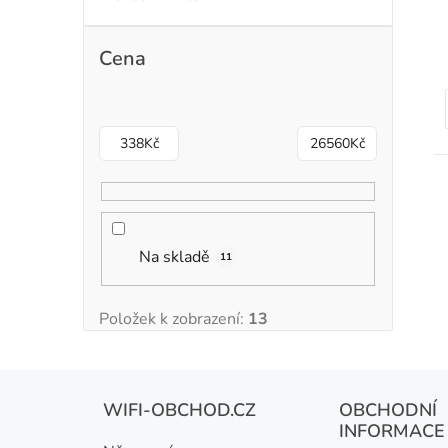
Cena
338
Kč
26560
Kč
Na skladě
11
Položek k zobrazení:
13
Z
WIFI-OBCHOD.CZ
OBCHODNÍ
á
INFORMACE