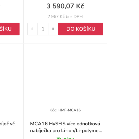
č
3 590,07 Kč
2 967 Kč bez DPH
ŠÍKU
DO KOŠÍKU
Kód:
HMF-MCA16
ječ vč.
MCA16 HySEIS vícejednotková
nabíječka pro Li-ion/Li-polymer
baterie včetně PS15002
Skladem