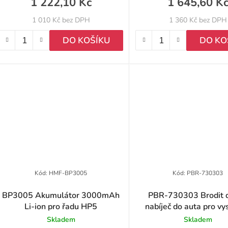
1 222,10 Kč
1 645,60 K
1 010 Kč bez DPH
1 360 Kč bez DPH
DO KOŠÍKU
DO KO
Kód:
HMF-BP3005
Kód:
PBR-730303
BP3005 Akumulátor 3000mAh
PBR-730303 Brodit d
Li-ion pro řadu HP5
nabíječ do auta pro vy
Hytera řady HP5, HP6
Skladem
Skladem