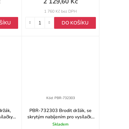
č
2 129,60 Kč
1 760 Kč bez DPH
ŠÍKU
DO KOŠÍKU
Kód:
PBR-732303
ržák,
PBR-732303 Brodit držák, se
sílačky
skrytým nabíjením pro vysílačky
 a HP7
Hytera řady HP5, HP6 a HP7
Skladem