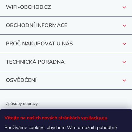
Z
WIFI-OBCHOD.CZ
á
p
OBCHODNÍ INFORMACE
a
t
PROČ NAKUPOVAT U NÁS
í
TECHNICKÁ PORADNA
OSVĚDČENÍ
Způsoby dopravy:
Vítejte na našich nových stránkách
vysilacky.eu
Používáme cookies, abychom Vám umožnili pohodlné