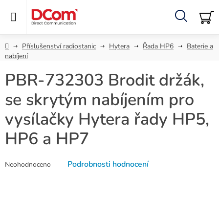
Přejít
na
obsah
Hledat
NÁ
KO
Domů
Příslušenství radiostanic
Hytera
Řada HP6
Baterie a
nabíjení
PBR-732303 Brodit držák,
se skrytým nabíjením pro
vysílačky Hytera řady HP5,
HP6 a HP7
Průměrné
Podrobnosti hodnocení
Neohodnoceno
hodnocení
produktu
je
0,0
z