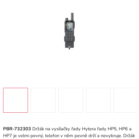
5
hvězdiček.
PBR-732303
Držák na vysílačky řady Hytera řady HP5, HP6 a
HP7 je velmi pevný, telefon v něm pevně drží a nevybruje. Držák