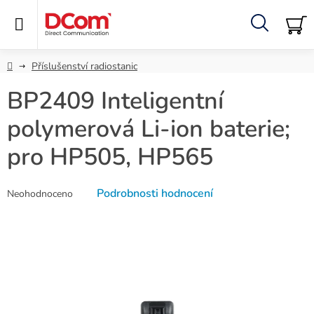
Přejít
na
obsah
Hledat
NÁ
KO
Domů
Příslušenství radiostanic
BP2409 Inteligentní
polymerová Li-ion baterie;
pro HP505, HP565
Průměrné
Podrobnosti hodnocení
Neohodnoceno
hodnocení
produktu
je
0,0
z
5
hvězdiček.