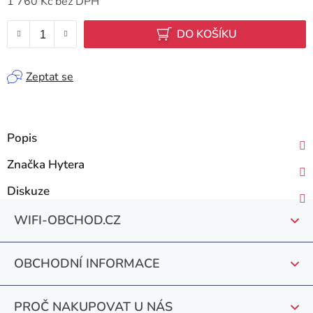
1 760 Kč bez DPH
Měrná cena:
DO KOŠÍKU
Zeptat se
Popis
Značka
Hytera
Diskuze
Z
WIFI-OBCHOD.CZ
á
p
OBCHODNÍ INFORMACE
a
t
PROČ NAKUPOVAT U NÁS