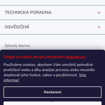
í
TECHNICKÁ PORADNA
OSVĚDČENÍ
Způsoby dopravy:
Vítejte na našich nových stránkách
vysilacky.eu
Používáme cookies, abychom Vám umožnili pohodlné
prohlížení webu a díky analýze provozu webu neustále
Oblíbené způsoby platby:
zlepšovali jeho funkce, výkon a použitelnost.
Více
informací
Nastavení
Vytvořil Shoptet