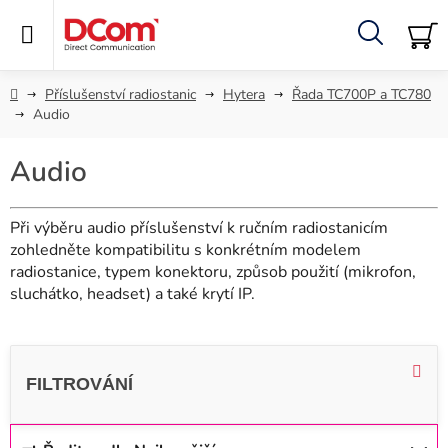
Přejít
na
obsah
Hledat
NÁ
KO
Domů
Příslušenství radiostanic
Hytera
Řada TC700P a TC780
Audio
Audio
Při výběru audio příslušenství k ručním radiostanicím
zohledněte kompatibilitu s konkrétním modelem
radiostanice, typem konektoru, způsob použití (mikrofon,
sluchátko, headset) a také krytí IP.
V
ý
p
i
Ř