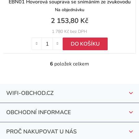
EBN01 Hovorová souprava se snímáním ze zvukovodu
Na objednávku
2 153,80 Kč
1 780 Kč bez DPH
DO KOŠÍKU
6
položek celkem
O
v
l
Z
á
WIFI-OBCHOD.CZ
á
d
a
p
c
OBCHODNÍ INFORMACE
a
í
t
p
PROČ NAKUPOVAT U NÁS
r
í