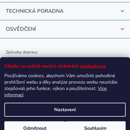
v
k
TECHNICKÁ PORADNA
y
v
OSVĚDČENÍ
ý
p
i
s
Způsoby dopravy:
u
Vítejte na našich nových stránkách
vysilacky.eu
Používáme cookies, abychom Vám umožnili pohodlné
prohlížení webu a díky analýze provozu webu neustále
Oblíbené způsoby platby:
zlepšovali jeho funkce, výkon a použitelnost.
Více
informací
Nastavení
Vytvořil Shoptet
Odmítnout
Souhlasím