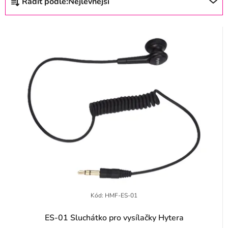
Řadit podle:
Nejlevnější
s
a
p
z
r
e
o
n
d
í
u
p
k
r
t
o
ů
d
u
k
t
Kód:
HMF-ES-01
ů
ES-01 Sluchátko pro vysílačky Hytera