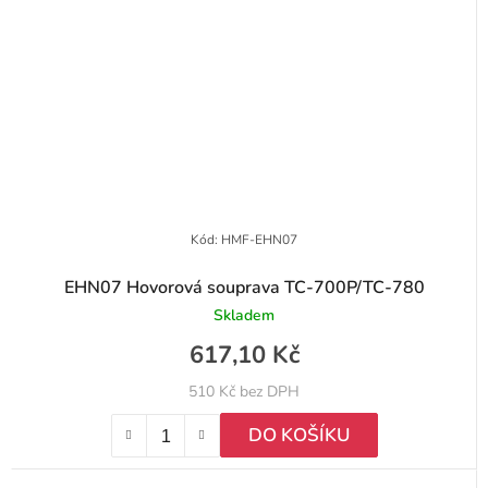
Kód:
HMF-EHN07
EHN07 Hovorová souprava TC-700P/TC-780
Skladem
617,10 Kč
510 Kč bez DPH
DO KOŠÍKU