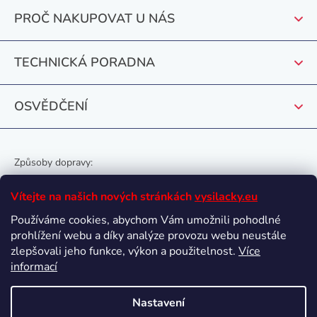
t
PROČ NAKUPOVAT U NÁS
í
TECHNICKÁ PORADNA
OSVĚDČENÍ
Způsoby dopravy:
Vítejte na našich nových stránkách
vysilacky.eu
Používáme cookies, abychom Vám umožnili pohodlné
prohlížení webu a díky analýze provozu webu neustále
Oblíbené způsoby platby:
zlepšovali jeho funkce, výkon a použitelnost.
Více
informací
Nastavení