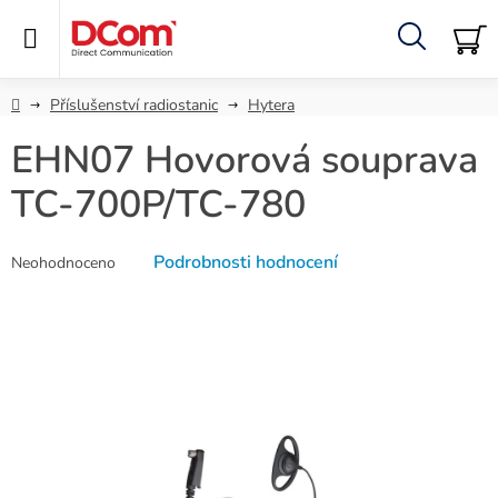
Přejít
na
obsah
Hledat
NÁ
KO
Domů
Příslušenství radiostanic
Hytera
EHN07 Hovorová souprava
TC-700P/TC-780
Průměrné
Podrobnosti hodnocení
Neohodnoceno
hodnocení
produktu
je
0,0
z
5
hvězdiček.