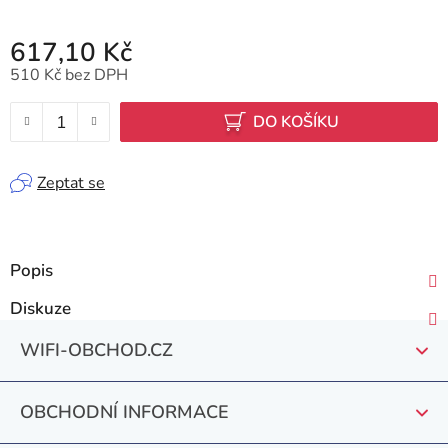
617,10 Kč
510 Kč bez DPH
Měrná cena:
DO KOŠÍKU
Zeptat se
Popis
Diskuze
Z
WIFI-OBCHOD.CZ
á
p
OBCHODNÍ INFORMACE
a