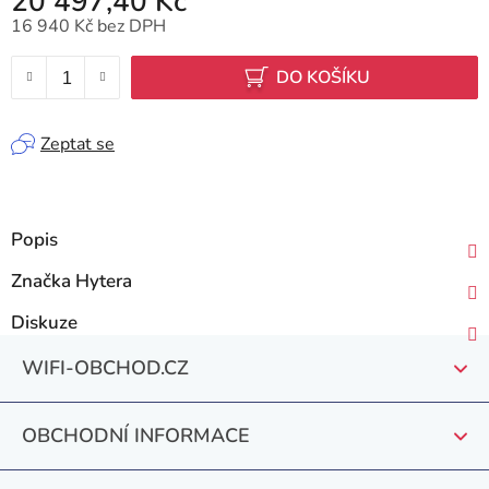
20 497,40 Kč
16 940 Kč bez DPH
Měrná cena:
DO KOŠÍKU
Zeptat se
Popis
Značka
Hytera
Diskuze
Z
WIFI-OBCHOD.CZ
á
p
OBCHODNÍ INFORMACE
a
t