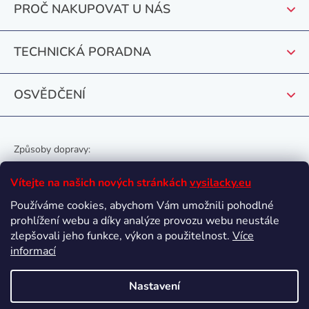
PROČ NAKUPOVAT U NÁS
í
TECHNICKÁ PORADNA
OSVĚDČENÍ
Způsoby dopravy:
Vítejte na našich nových stránkách
vysilacky.eu
Používáme cookies, abychom Vám umožnili pohodlné
prohlížení webu a díky analýze provozu webu neustále
Oblíbené způsoby platby:
zlepšovali jeho funkce, výkon a použitelnost.
Více
informací
Nastavení
Vytvořil Shoptet