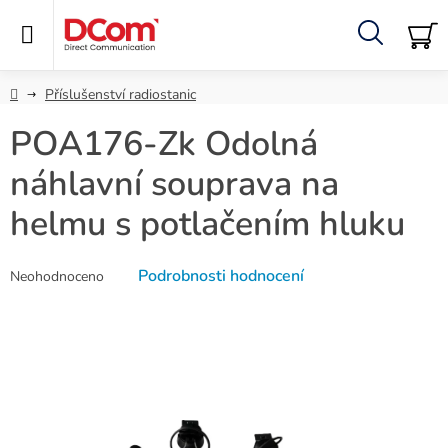
Přejít
na
obsah
Hledat
NÁ
KO
Domů
Příslušenství radiostanic
POA176-Zk Odolná
náhlavní souprava na
helmu s potlačením hluku
Průměrné
Podrobnosti hodnocení
Neohodnoceno
hodnocení
produktu
je
0,0
z
5
hvězdiček.