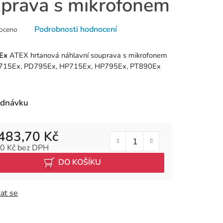
prava s mikrofonem
né
Podrobnosti hodnocení
oceno
ní
u
Ex
ATEX hrtanová náhlavní souprava s mikrofonem
D715Ex, PD795Ex, HP715Ex, HP795Ex, PT890Ex
k.
ednávku
483,70 Kč
0 Kč bez DPH
 cena:
DO KOŠÍKU
at se