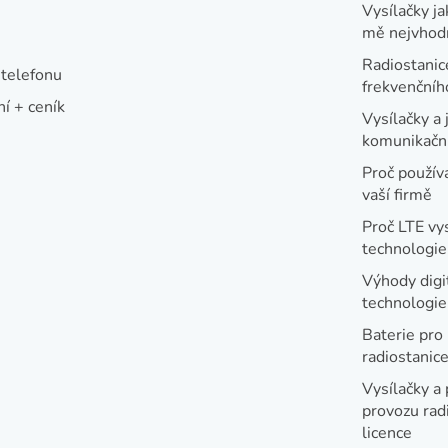
Vysílačky ja
mě nejvhod
Radiostanic
telefonu
frekvenční
í + ceník
Vysílačky a 
komunikační
Proč používa
vaší firmě
Proč LTE vy
technologie
Výhody digi
technologi
Baterie pro
radiostanic
Vysílačky a 
provozu radi
licence