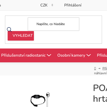
CZK
Přihlášení
a
Příslušenství radiostanic
Osobní kamery
Přísl
Domů
Pří
náhlavn
PO
hrt