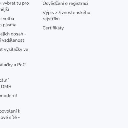
k vybrat tu pro
Osvědčení o registraci
nější
Výpis z živnostenského
e volba
rejstříku
ho pásma
Certifikáty
jejich dosah -
 vzdálenost
t vysílačky ve
sílačky a PoC
tální
e DMR
 moderní
e
povolení k
ové sítě -