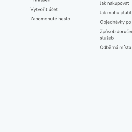
t
Jak nakupovat
í
Vytvořit účet
Jak mohu platit
Zapomenuté heslo
Objednávky po 
Způsob doručen
služeb
Odběrná místa