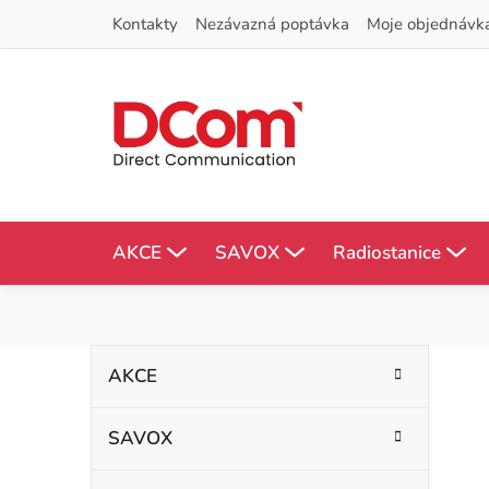
Přejít
Kontakty
Nezávazná poptávka
Moje objednávk
na
obsah
AKCE
SAVOX
Radiostanice
P
K
Přeskočit
AKCE
kategorie
a
o
t
SAVOX
s
e
g