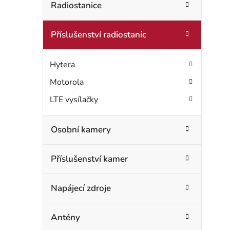
t
Radiostanice
o
r
r
Příslušenství radiostanic
i
a
e
n
Hytera
n
Motorola
LTE vysílačky
í
p
Osobní kamery
a
Příslušenství kamer
n
e
Napájecí zdroje
l
Antény