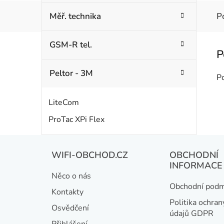
Měř. technika
P
GSM-R tel.
Peltor - 3M
P
LiteCom
ProTac XPi Flex
Z
WIFI-OBCHOD.CZ
OBCHODNÍ
á
INFORMACE
Něco o nás
p
Obchodní podm
Kontakty
a
Politika ochran
Osvědčení
údajů GDPR
Přihlášení