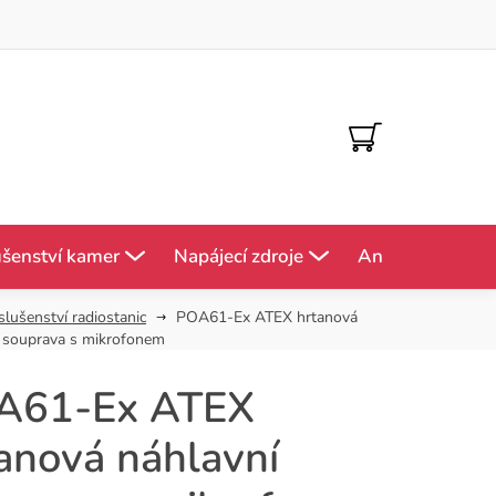
NÁKUPNÍ
KOŠÍK
ušenství kamer
Napájecí zdroje
Antény
Mě
slušenství radiostanic
POA61-Ex ATEX hrtanová
í souprava s mikrofonem
A61-Ex ATEX
anová náhlavní