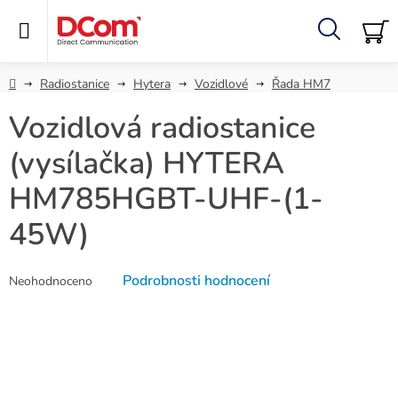
Přejít
na
obsah
Hledat
NÁ
KO
Domů
Radiostanice
Hytera
Vozidlové
Řada HM7
Vozidlová radiostanice
(vysílačka) HYTERA
HM785HGBT-UHF-(1-
45W)
Průměrné
Podrobnosti hodnocení
Neohodnoceno
hodnocení
produktu
je
0,0
z
5