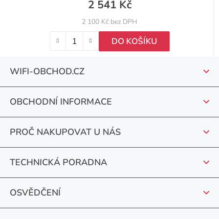
2 541 Kč
2 100 Kč bez DPH
DO KOŠÍKU
Z
WIFI-OBCHOD.CZ
á
p
OBCHODNÍ INFORMACE
a
t
PROČ NAKUPOVAT U NÁS
í
TECHNICKÁ PORADNA
OSVĚDČENÍ