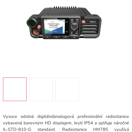
hvězdiček.
Vysoce odolná digitální/analogová profesionální radiostanice
vybavená barevným HD displejem, krytí IP54 a splňuje náročné
IL-STD-810-G standard. Radiostanice HM785 využívá