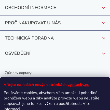
p
OBCHODNÍ INFORMACE
a
t
PROČ NAKUPOVAT U NÁS
í
TECHNICKÁ PORADNA
OSVĚDČENÍ
Způsoby dopravy:
Vítejte na našich nových stránkách
vysilacky.eu
Používáme cookies, abychom Vám umožnili pohodlné
prohlížení webu a díky analýze provozu webu neustále
Oblíbené způsoby platby:
zlepšovali jeho funkce, výkon a použitelnost.
Více
informací