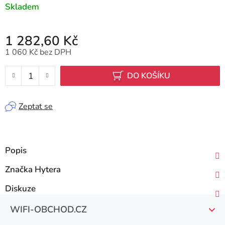
Skladem
1 282,60 Kč
1 060 Kč bez DPH
Měrná cena:
DO KOŠÍKU
Zeptat se
Popis
Značka
Hytera
Diskuze
Z
WIFI-OBCHOD.CZ
á