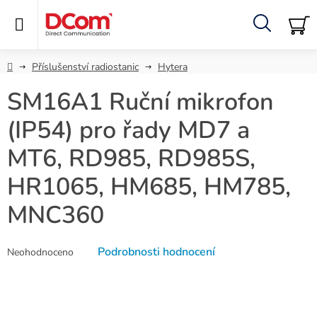
Přejít
na
obsah
Hledat
NÁ
KO
Domů
Příslušenství radiostanic
Hytera
SM16A1 Ruční mikrofon
(IP54) pro řady MD7 a
MT6, RD985, RD985S,
HR1065, HM685, HM785,
MNC360
Průměrné
Podrobnosti hodnocení
Neohodnoceno
hodnocení
produktu
je
0,0