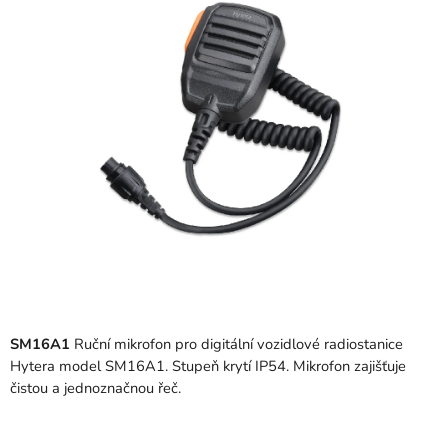
z
5
hvězdiček.
SM16A1
Ruční mikrofon pro digitální vozidlové radiostanice
Hytera model SM16A1. Stupeň krytí IP54. Mikrofon zajišťuje
čistou a jednoznačnou řeč.