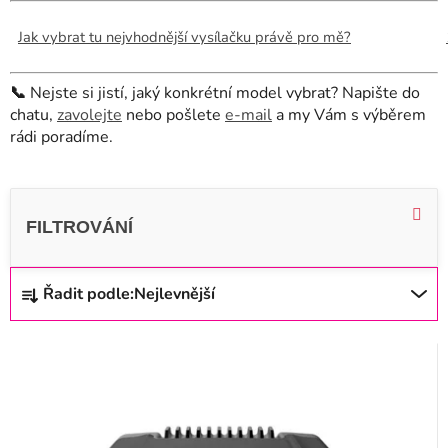
Jak vybrat tu nejvhodnější vysílačku právě pro mě?
📞
Nejste si jistí, jaký konkrétní model vybrat? Napište do
chatu,
zavolejte
nebo pošlete
e-mail
a my Vám s výběrem
rádi poradíme.
V
ý
p
i
Ř
Řadit podle:
Nejlevnější
s
a
p
z
r
e
o
n
d
í