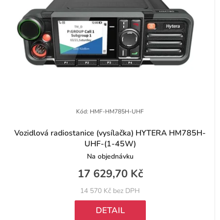
u
p
k
r
t
o
ů
d
u
k
t
Kód:
HMF-HM785H-UHF
ů
Vozidlová radiostanice (vysílačka) HYTERA HM785H-
UHF-(1-45W)
Na objednávku
17 629,70 Kč
14 570 Kč bez DPH
DETAIL