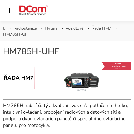
Přejít
na
obsah
Domů
Radiostanice
Hytera
Vozidlové
Řada HM7
HM785H-UHF
HM785H-UHF
HM785H nabízí čistý a kvalitní zvuk s AI potlačením hluku,
intuitivní ovládání, propojení radiových a datových sítí a
podporu dvou ovládacích panelů či speciálního ovládacího
panelu pro motocykly.