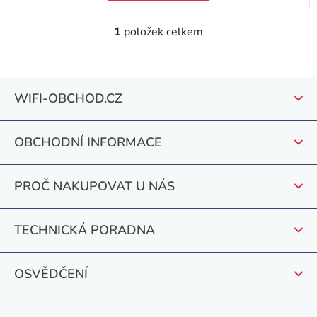
1
položek celkem
O
v
l
Z
á
WIFI-OBCHOD.CZ
á
d
a
p
c
OBCHODNÍ INFORMACE
a
í
t
p
PROČ NAKUPOVAT U NÁS
r
í
v
k
TECHNICKÁ PORADNA
y
v
OSVĚDČENÍ
ý
p
i