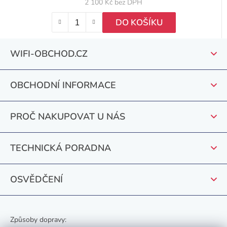
2 100 Kč bez DPH
DO KOŠÍKU
Z
WIFI-OBCHOD.CZ
á
p
OBCHODNÍ INFORMACE
a
t
PROČ NAKUPOVAT U NÁS
í
TECHNICKÁ PORADNA
OSVĚDČENÍ
Způsoby dopravy: