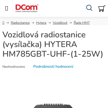
Přejít
na
obsah
Hledat
NÁ
KO
Domů
Radiostanice
Hytera
Vozidlové
Řada HM7
Vozidlová radiostanice
(vysílačka) HYTERA
HM785GBT-UHF-(1-25W)
Průměrné
Podrobnosti hodnocení
Neohodnoceno
hodnocení
produktu
je
0,0
z
5
hvězdiček.