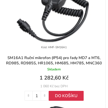
Kód:
HMF-SM16A1
SM16A1 Ruční mikrofon (IP54) pro řady MD7 a MT6,
RD985, RD985S, HR1065, HM685, HM785, MNC360
Skladem
1 282,60 Kč
1 060 Kč bez DPH
DO KOŠÍKU