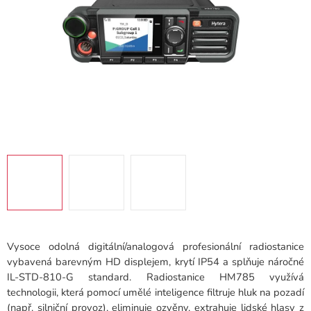
Vysoce odolná digitální/analogová profesionální radiostanice
vybavená barevným HD displejem, krytí IP54 a splňuje náročné
IL-STD-810-G standard. Radiostanice HM785 využívá
technologii, která pomocí umělé inteligence filtruje hluk na pozadí
(např. silniční provoz), eliminuje ozvěny, extrahuje lidské hlasy z