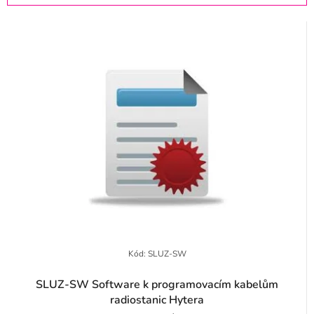
p
z
r
e
o
n
d
í
u
p
k
r
t
o
ů
d
u
k
t
Kód:
SLUZ-SW
ů
SLUZ-SW Software k programovacím kabelům
radiostanic Hytera