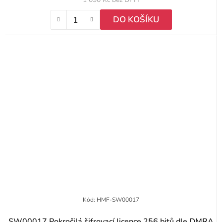
DO KOŠÍKU
Kód:
HMF-SW00017
SW00017 Pokročilá šifrovací licence 256 bitů dle DMRA