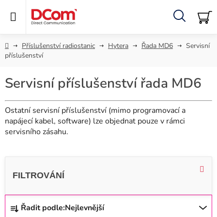
Přejít
na
obsah
Hledat
NÁ
KO
Domů
Příslušenství radiostanic
Hytera
Řada MD6
Servisní
příslušenství
Servisní příslušenství řada MD6
Ostatní servisní příslušenství (mimo programovací a
napájecí kabel, software) lze objednat pouze v rámci
servisního zásahu.
V
ý
p
i
Ř
Řadit podle:
Nejlevnější
s
a