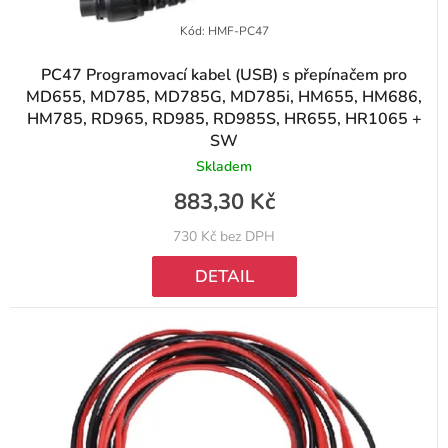
Kód:
HMF-PC47
PC47 Programovací kabel (USB) s přepínačem pro
MD655, MD785, MD785G, MD785i, HM655, HM686,
HM785, RD965, RD985, RD985S, HR655, HR1065 +
SW
Skladem
883,30 Kč
730 Kč bez DPH
DETAIL