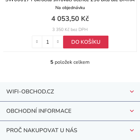
Na objednávku
4 053,50 Kč
3 350 Kč bez DPH
DO KOŠÍKU
5
položek celkem
O
v
l
Z
á
WIFI-OBCHOD.CZ
á
d
a
p
c
OBCHODNÍ INFORMACE
a
í
t
p
PROČ NAKUPOVAT U NÁS
r
í