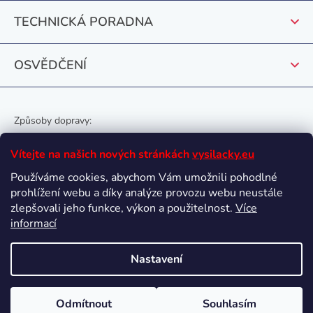
v
k
TECHNICKÁ PORADNA
y
v
OSVĚDČENÍ
ý
p
i
s
Způsoby dopravy:
u
Vítejte na našich nových stránkách
vysilacky.eu
Používáme cookies, abychom Vám umožnili pohodlné
prohlížení webu a díky analýze provozu webu neustále
Oblíbené způsoby platby:
zlepšovali jeho funkce, výkon a použitelnost.
Více
informací
Nastavení
Vytvořil Shoptet
Odmítnout
Souhlasím
Copyright 2026
vysilacky.eu
. Všechna práva vyhrazena.