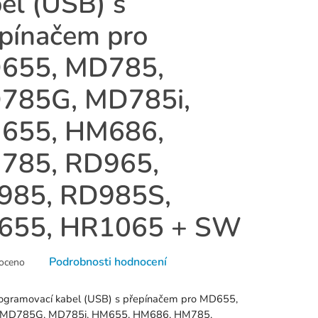
el (USB) s
pínačem pro
655, MD785,
785G, MD785i,
655, HM686,
785, RD965,
985, RD985S,
655, HR1065 + SW
né
Podrobnosti hodnocení
oceno
ní
u
ogramovací kabel (USB) s přepínačem pro MD655,
MD785G, MD785i, HM655, HM686, HM785,