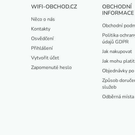
Z
WIFI-OBCHOD.CZ
OBCHODNÍ
á
INFORMACE
Něco o nás
p
Obchodní podm
Kontakty
a
Politika ochran
Osvědčení
údajů GDPR
t
Přihlášení
Jak nakupovat
í
Vytvořit účet
Jak mohu platit
Zapomenuté heslo
Objednávky po 
Způsob doručen
služeb
Odběrná místa