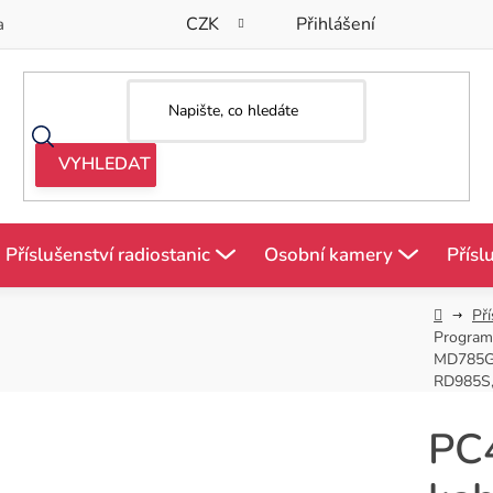
CZK
Přihlášení
a
Příslušenství radiostanic
Osobní kamery
Přísl
Domů
Pří
Program
MD785G,
RD985S
PC