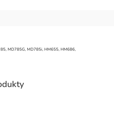
MD785, MD785G, MD785i, HM655, HM686,
rodukty