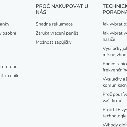
PROČ NAKUPOVAT U
TECHNIC
NÁS
PORADN
ínky
Snadná reklamace
Jak vybrat 
y osobní
Záruka vrácení peněz
Jak vybrat v
hasiče
Možnost zápůjčky
Vysílačky ja
mě nejvhod
Radiostanic
telefonu
frekvenční
í + ceník
Vysílačky a 
komunikační
Proč používa
vaší firmě
Proč LTE vy
technologie
Výhody digi