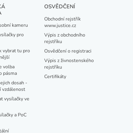
KÁ
OSVĚDČENÍ
A
Obchodní rejstřík
osobní kameru
www.justice.cz
ysílačky pro
Výpis z obchodního
rejstříku
k vybrat tu pro
Osvědčení o registraci
nější
Výpis z živnostenského
e volba
rejstříku
ho pásma
Certifikáty
jejich dosah -
 vzdálenost
t vysílačky ve
sílačky a PoC
tální