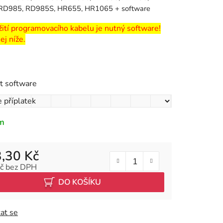
RD985, RD985S, HR655, HR1065 + software
ití programovacího kabelu je nutný software!
k.
ej níže.
it software
m
,30 Kč
č
bez DPH
 cena:
DO KOŠÍKU
at se