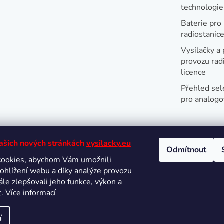
technologi
Baterie pro
radiostanic
Vysílačky a 
provozu radi
licence
Přehled sel
pro analogo
našich nových stránkách
vysilacky.eu
Odmítnout
cookies, abychom Vám umožnili
Oblíbené 
ohlížení webu a díky analýze provozu
le zlepšovali jeho funkce, výkon a
t.
Více informací
í
hrazena.