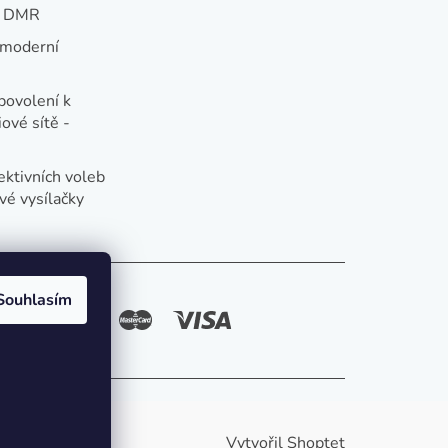
e DMR
 moderní
e
povolení k
ové sítě -
ektivních voleb
vé vysílačky
Souhlasím
způsoby platby:
Vytvořil Shoptet