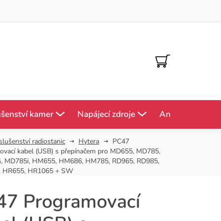
NÁKUPNÍ
KOŠÍK
ušenství kamer
Napájecí zdroje
Antény
Mě
slušenství radiostanic
Hytera
PC47
ovací kabel (USB) s přepínačem pro MD655, MD785,
 MD785i, HM655, HM686, HM785, RD965, RD985,
, HR655, HR1065 + SW
47 Programovací