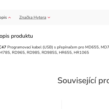
opis
Značka
Hytera
C47
Programovací kabel (USB) s přepínačem pro MD655, 
M785, RD965, RD985, RD985S, HR655, HR1065
Související p