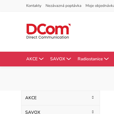
Přejít
Kontakty
Nezávazná poptávka
Moje objednávk
na
obsah
AKCE
SAVOX
Radiostanice
P
K
Přeskočit
AKCE
kategorie
a
o
t
SAVOX