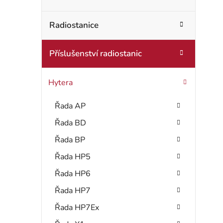
s
e
g
t
Radiostanice
o
r
r
Příslušenství radiostanic
i
a
e
n
Hytera
n
Řada AP
í
Řada BD
p
Řada BP
a
Řada HP5
Řada HP6
n
Řada HP7
e
Řada HP7Ex
l