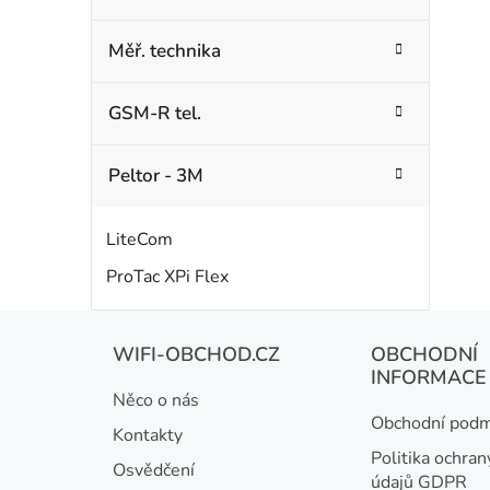
Měř. technika
GSM-R tel.
Peltor - 3M
LiteCom
ProTac XPi Flex
Z
WIFI-OBCHOD.CZ
OBCHODNÍ
á
INFORMACE
Něco o nás
p
Obchodní podm
Kontakty
a
Politika ochran
Osvědčení
údajů GDPR