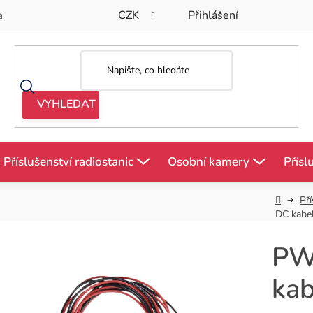
CZK
Přihlášení
a
Příslušenství radiostanic
Osobní kamery
Přísl
Domů
Pří
DC kabel
PW
kab