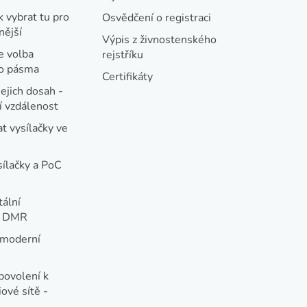
k vybrat tu pro
Osvědčení o registraci
nější
Výpis z živnostenského
e volba
rejstříku
ho pásma
Certifikáty
jejich dosah -
 vzdálenost
t vysílačky ve
sílačky a PoC
tální
e DMR
 moderní
e
povolení k
ové sítě -