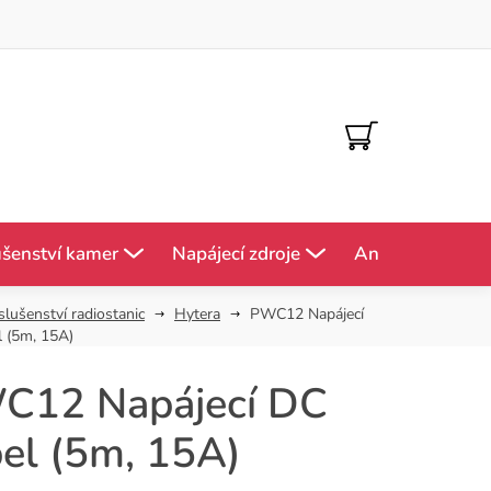
NÁKUPNÍ
KOŠÍK
ušenství kamer
Napájecí zdroje
Antény
Mě
slušenství radiostanic
Hytera
PWC12 Napájecí
 (5m, 15A)
C12 Napájecí DC
el (5m, 15A)