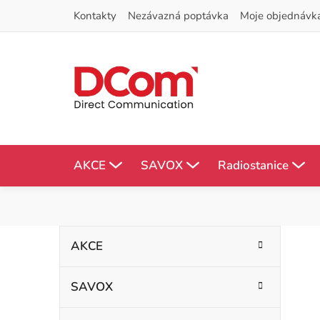
Přejít
Kontakty
Nezávazná poptávka
Moje objednávk
na
obsah
AKCE
SAVOX
Radiostanice
P
K
Přeskočit
AKCE
kategorie
a
o
t
SAVOX
s
e
g