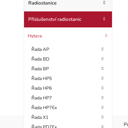
t
Radiostanice
o
r
r
Příslušenství radiostanic
i
a
e
n
Hytera
n
Řada AP
í
Řada BD
p
Řada BP
a
Řada HP5
Řada HP6
n
Řada HP7
e
Řada HP7Ex
l
Řada X1
P
Řada PD7Ex