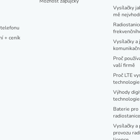
Možnost zápůjčky
Vysílačky ja
mě nejvhod
Radiostanic
telefonu
frekvenční
í + ceník
Vysílačky a 
komunikační
Proč používa
vaší firmě
Proč LTE vy
technologie
Výhody digi
technologi
Baterie pro
radiostanic
Vysílačky a 
provozu radi
licence