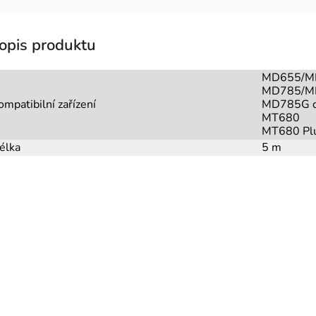
MD655/M
MD785/M
ompatibilní zařízení
MD785G d
MT680
MT680 Pl
élka
5 m