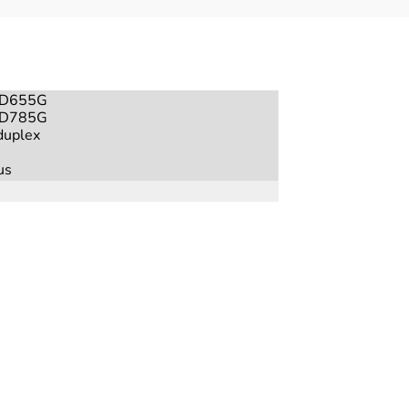
D655G
D785G
uplex
us