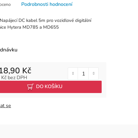
né
Podrobnosti hodnocení
oceno
ní
u
Napájecí DC kabel 5m pro vozidlové digitální
anice Hytera MD785 a MD655
k.
ednávku
18,90 Kč
 Kč bez DPH
 cena:
DO KOŠÍKU
at se