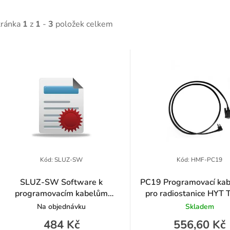
tránka
1
z
1
-
3
položek celkem
V
ý
p
p
Kód:
SLUZ-SW
Kód:
HMF-PC19
SLUZ-SW Software k
PC19 Programovací ka
programovacím kabelům
pro radiostanice HYT 
o
radiostanic Hytera
TC700, Power446 
Na objednávku
Skladem
d
484 Kč
556,60 Kč