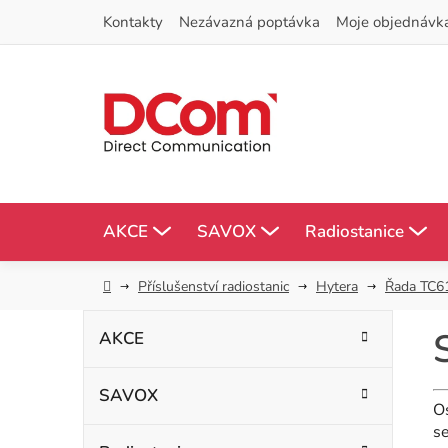
Přejít
Kontakty
Nezávazná poptávka
Moje objednávk
na
obsah
AKCE
SAVOX
Radiostanice
Domů
Příslušenství radiostanic
Hytera
Řada TC6
P
K
Přeskočit
AKCE
kategorie
a
o
t
SAVOX
s
e
Os
g
se