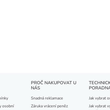
PROČ NAKUPOVAT U
TECHNIC
NÁS
PORADN
ínky
Snadná reklamace
Jak vybrat 
y osobní
Záruka vrácení peněz
Jak vybrat v