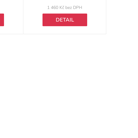
k
1 460 Kč bez DPH
t
DETAIL
ů