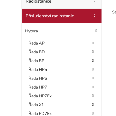
t
Radiostanice
o
r
r
S
Příslušenství radiostanic
i
a
e
n
Hytera
n
Řada AP
í
Řada BD
i
p
Řada BP
s
a
Řada HP5
Řada HP6
n
Řada HP7
r
e
Řada HP7Ex
l
Řada X1
Řada PD7Ex