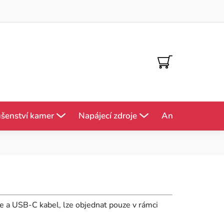
NÁKUPNÍ
KOŠÍK
ušenství kamer
Napájecí zdroje
Antény
Mě
e a USB-C kabel, lze objednat pouze v rámci