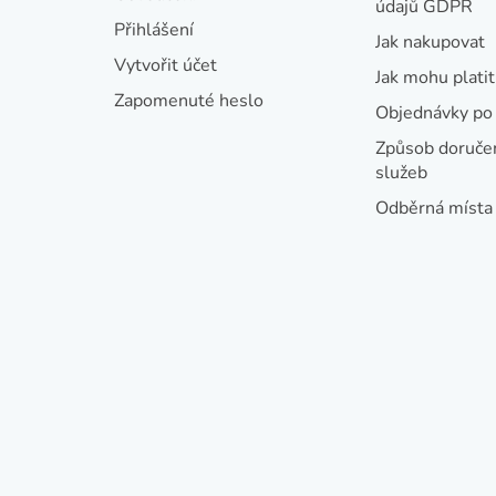
údajů GDPR
t
Přihlášení
Jak nakupovat
í
Vytvořit účet
Jak mohu platit
Zapomenuté heslo
Objednávky po 
Způsob doručen
služeb
Odběrná místa