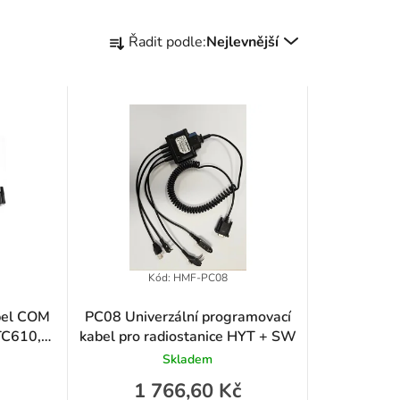
Ř
Řadit podle:
Nejlevnější
a
z
e
n
í
p
r
Kód:
HMF-PC08
o
bel COM
PC08 Univerzální programovací
TC610,
kabel pro radiostanice HYT + SW
d
+ SW
Skladem
u
1 766,60 Kč