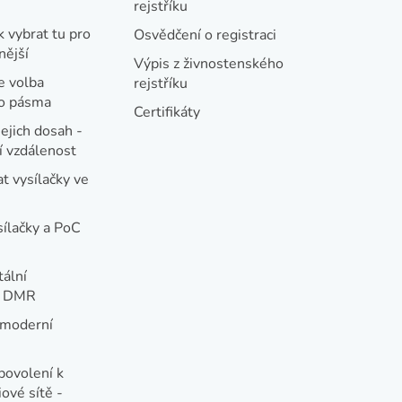
rejstříku
k vybrat tu pro
Osvědčení o registraci
nější
Výpis z živnostenského
e volba
rejstříku
ho pásma
Certifikáty
jejich dosah -
 vzdálenost
t vysílačky ve
sílačky a PoC
tální
e DMR
 moderní
e
povolení k
ové sítě -