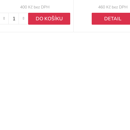
u
400 Kč bez DPH
460 Kč bez DPH
k
DO KOŠÍKU
DETAIL
ů
O
v
l
á
d
a
c
í
p
r
v