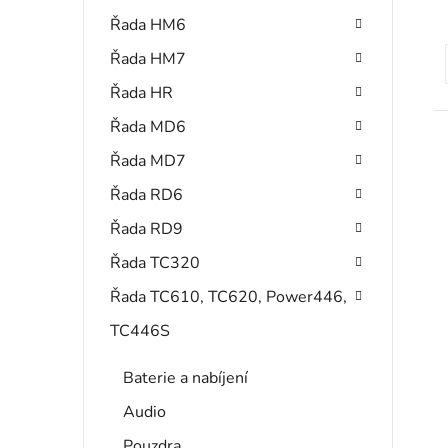
Řada HM6
Řada HM7
Řada HR
t
Řada MD6
Řada MD7
Řada RD6
Řada RD9
Řada TC320
Řada TC610, TC620, Power446,
TC446S
Baterie a nabíjení
Audio
Pouzdra