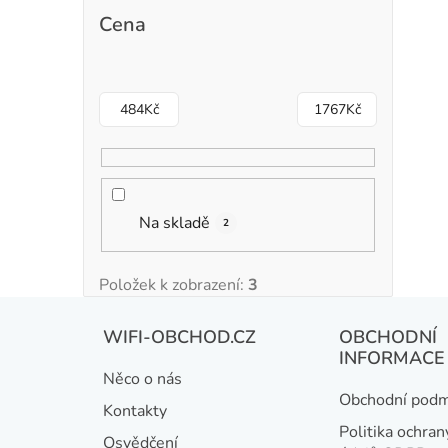
Cena
484
Kč
1767
Kč
Na skladě
2
Položek k zobrazení:
3
Z
WIFI-OBCHOD.CZ
OBCHODNÍ
á
INFORMACE
Něco o nás
p
Obchodní podm
Kontakty
a
Politika ochran
Osvědčení