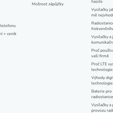
hasiče
Možnost zápůjčky
Vysílačky ja
mě nejvhod
Radiostanic
telefonu
frekvenční
í + ceník
Vysílačky a 
komunikační
Proč používa
vaší firmě
Proč LTE vy
technologie
Výhody digi
technologi
Baterie pro
radiostanic
Vysílačky a 
provozu radi