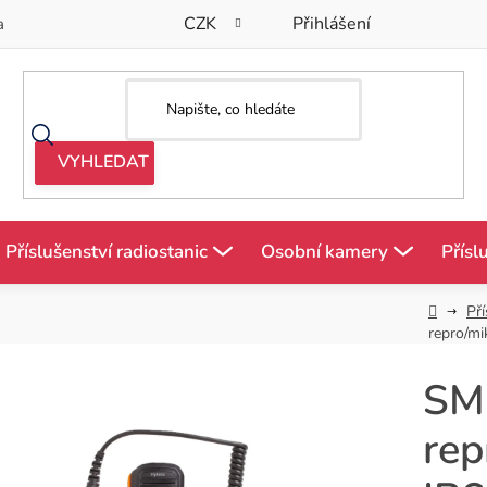
CZK
Přihlášení
a
Příslušenství radiostanic
Osobní kamery
Přísl
Domů
Pří
repro/mi
SM
rep