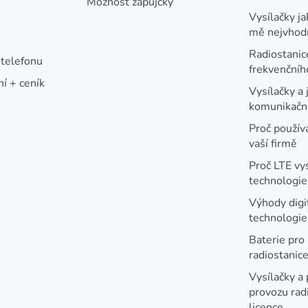
Možnost zápůjčky
Vysílačky ja
mě nejvhod
Radiostanic
telefonu
frekvenční
í + ceník
Vysílačky a 
komunikační
Proč používa
vaší firmě
Proč LTE vy
technologie
Výhody digi
technologi
Baterie pro
radiostanic
Vysílačky a 
provozu radi
licence