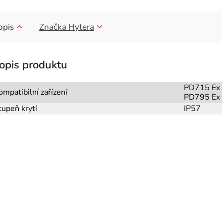
opis
Značka
Hytera
PD715 Ex
ompatibilní zařízení
PD795 Ex
tupeň krytí
IP57