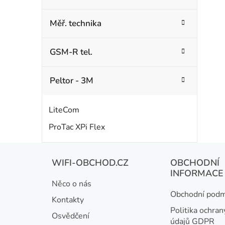
Měř. technika
GSM-R tel.
Peltor - 3M
LiteCom
ProTac XPi Flex
Z
WIFI-OBCHOD.CZ
OBCHODNÍ
á
INFORMACE
Něco o nás
p
Obchodní podm
Kontakty
a
Politika ochran
Osvědčení
údajů GDPR