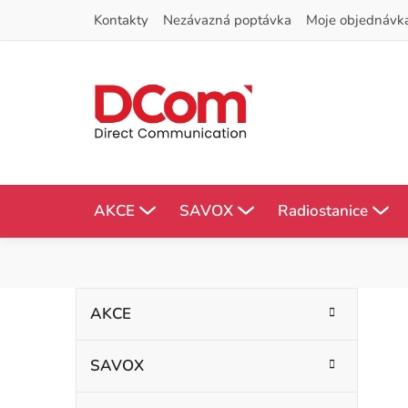
Přejít
Kontakty
Nezávazná poptávka
Moje objednávk
na
obsah
AKCE
SAVOX
Radiostanice
P
K
Přeskočit
AKCE
kategorie
a
o
t
SAVOX
s
e
g