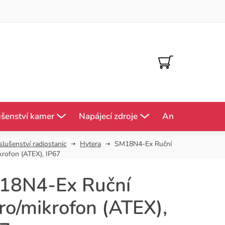
NÁKUPNÍ
KOŠÍK
ušenství kamer
Napájecí zdroje
Antény
Mě
slušenství radiostanic
Hytera
SM18N4-Ex Ruční
krofon (ATEX), IP67
18N4-Ex Ruční
ro/mikrofon (ATEX),