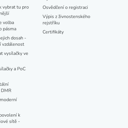
k vybrat tu pro
Osvědčení o registraci
nější
Výpis z živnostenského
e volba
rejstříku
ho pásma
Certifikáty
jejich dosah -
 vzdálenost
t vysílačky ve
sílačky a PoC
tální
e DMR
 moderní
e
povolení k
ové sítě -