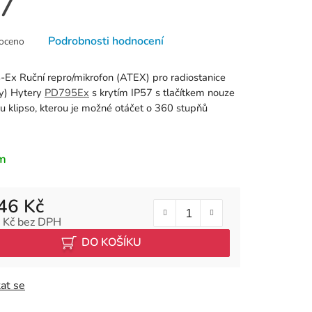
67
né
Podrobnosti hodnocení
oceno
ní
u
x Ruční repro/mikrofon (ATEX) pro radiostanice
ky) Hytery
PD795Ex
s krytím IP57 s tlačítkem nouze
u klipso, kterou je možné otáčet o 360 stupňů
k.
m
46 Kč
 Kč bez DPH
 cena:
DO KOŠÍKU
at se