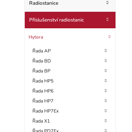
t
Radiostanice
o
r
r
Příslušenství radiostanic
i
a
e
n
Hytera
n
Řada AP
í
Řada BD
p
Řada BP
a
Řada HP5
Řada HP6
n
Řada HP7
e
Řada HP7Ex
l
Řada X1
Řada PD7Ex