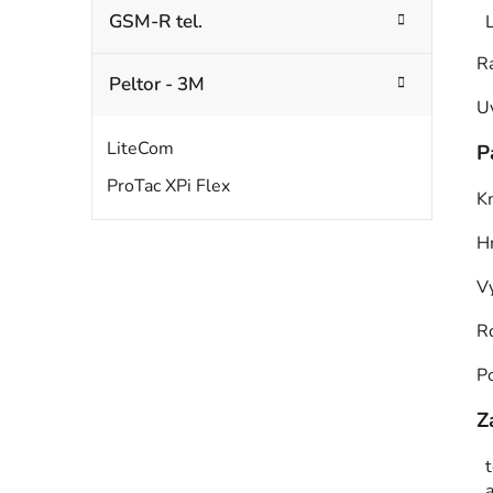
GSM-R tel.
R
Peltor - 3M
Uv
LiteCom
P
ProTac XPi Flex
K
H
V
R
P
Z