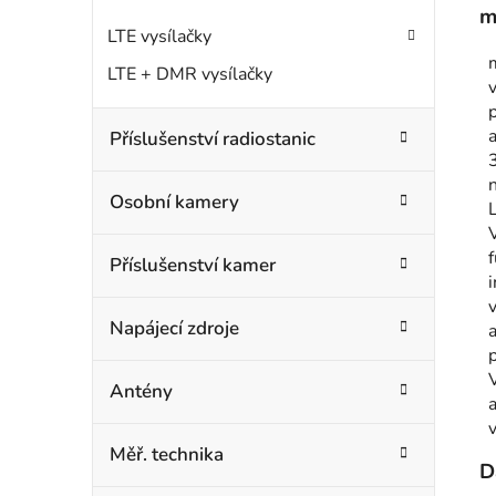
m
LTE vysílačky
LTE + DMR vysílačky
Příslušenství radiostanic
3
Osobní kamery
Příslušenství kamer
i
Napájecí zdroje
Antény
Měř. technika
D