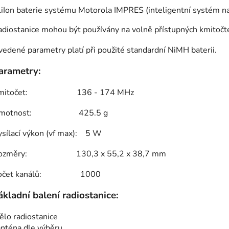
LiIon baterie systému Motorola IMPRES (inteligentní systém nab
adiostanice mohou být používány na volně přístupných kmitoč
edené parametry platí při použité standardní NiMH baterii.
arametry:
mitočet: 136 - 174 MHz
motnost: 425.5 g
ysílací výkon (vf max): 5 W
ozměry: 130,3 x 55,2 x 38,7 mm
očet kanálů: 1000
ákladní balení radiostanice:
tělo radiostanice
anténa dle výběru