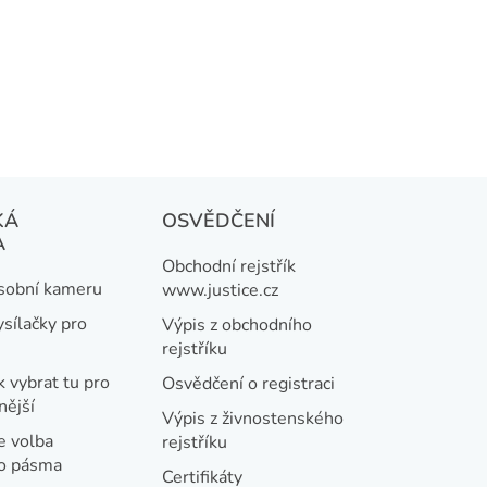
KÁ
OSVĚDČENÍ
A
Obchodní rejstřík
osobní kameru
www.justice.cz
ysílačky pro
Výpis z obchodního
rejstříku
k vybrat tu pro
Osvědčení o registraci
nější
Výpis z živnostenského
e volba
rejstříku
ho pásma
Certifikáty