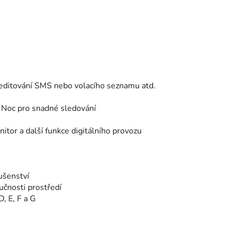
editování SMS nebo volacího seznamu atd.
o Noc pro snadné sledování
nitor a další funkce digitálního provozu
ušenství
učnosti prostředí
, E, F a G