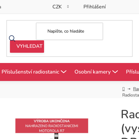
CZK
Přihlášení
a
Příslušenství radiostanic
Osobní kamery
Přísl
Domů
Ra
Radiosta
Rad
(vy