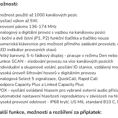
ožnosti:
možnost použití až 1000 kanálových pozic
vysílací výkon až 5W,
provozní pásmo 136-174 MHz
analogový a digitální provoz s vazbou na kanálovou pozici
 boční a dvě čelní (P1, P2) funkční tlačítka a tlačítko nouze
numerická klávesnice pro možnost přímého zadávání provoleb, 
LED indikátor provozních stavů
Velký barevný, 5-ti řádkový displej - pracuje v režimu Den neb
funkce SCAN - sledování provozu na více kanálových pozicích
ndividuální a skupinové volání, posílání ID stanice, vzdálený mo
vysoká úroveň šifrování hovorů v digitálním provozu
analogová Select 5 signalizace, QuickCall, Rapid Call
podpora Capacity Plus a Linked Capacity Plus
VOX - vysílání ovládané hlasem pro vybrané externí audio přísl
automatické nastavení hlasitosti reproduktoru v závislosti na hl
vysoká provozní odolnost - IP68 krytí, US MIL standard 810 C, D
alší funkce, možnosti a rozšíření za příplatek: