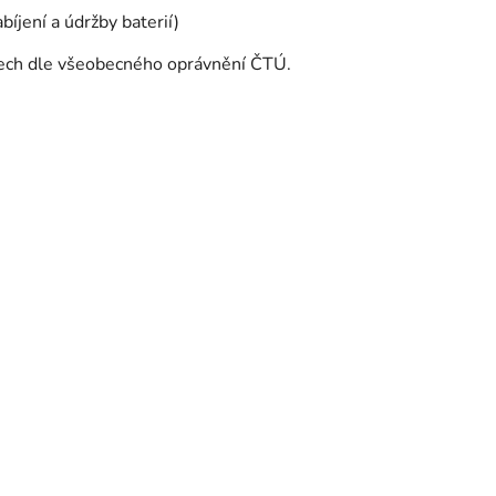
íjení a údržby baterií)
tech dle všeobecného oprávnění ČTÚ.