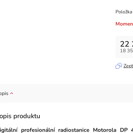
Položka
Moment
22 
18 35
Měrná
Zept
opis
igitální profesionální radiostanice Motorola DP 