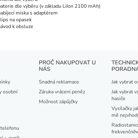
baterie dle výběru (v základu LiIon 2100 mAh)
nabíjecí miska s adaptérem
klips na opasek
návod k obsluze
PROČ NAKUPOVAT U
TECHNIC
NÁS
PORADN
ínky
Snadná reklamace
Jak vybrat 
y osobní
Záruka vrácení peněz
Jak vybrat v
hasiče
Možnost zápůjčky
Vysílačky ja
mě nejvhod
Radiostanic
telefonu
frekvenční
í + ceník