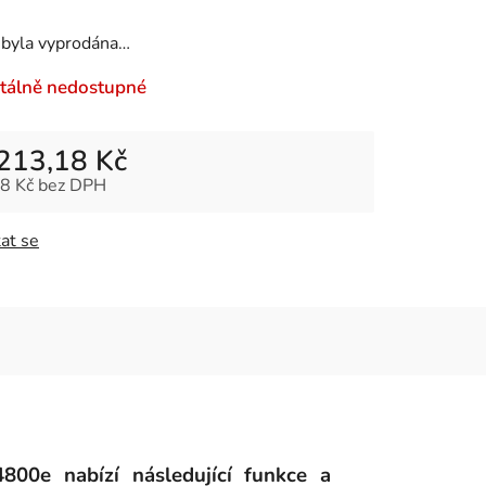
 byla vyprodána…
álně nedostupné
213,18 Kč
8 Kč bez DPH
 cena:
at se
4800e nabízí následující funkce a