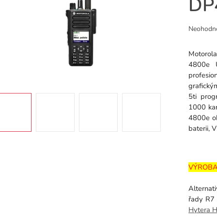
DP
Průměr
Neohodn
hodnoce
produkt
Motorol
je
4800e 
0,0
profesi
z
grafický
5
5ti prog
hvězdiče
1000 kan
4800e ob
baterii, 
VÝROBA
Alternat
řady R7
Hytera 