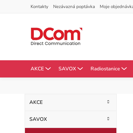
Přejít
Kontakty
Nezávazná poptávka
Moje objednávk
na
obsah
AKCE
SAVOX
Radiostanice
P
K
Přeskočit
AKCE
kategorie
a
o
t
SAVOX
s
e
g