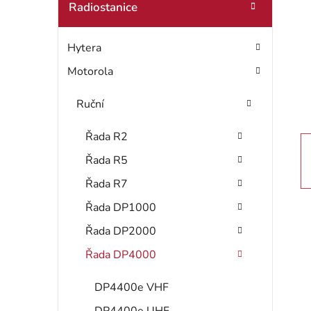
t
Radiostanice
o
r
r
Hytera
i
a
e
Motorola
n
Ruční
n
í
Řada R2
Řada R5
p
Řada R7
a
Řada DP1000
n
Řada DP2000
e
Řada DP4000
l
DP4400e VHF
DP4400e UHF