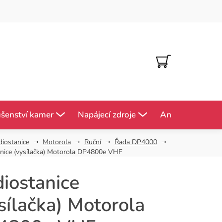
NÁKUPNÍ
KOŠÍK
ušenství kamer
Napájecí zdroje
Antény
Mě
diostanice
Motorola
Ruční
Řada DP4000
nice (vysílačka) Motorola DP4800e VHF
iostanice
sílačka) Motorola