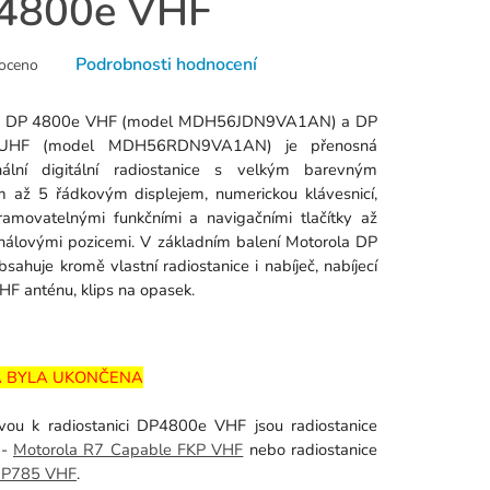
4800e VHF
né
Podrobnosti hodnocení
oceno
ní
u
a DP 4800e VHF (model MDH56JDN9VA1AN) a DP
UHF (model MDH56RDN9VA1AN) je přenosná
onální digitální radiostanice s velkým barevným
m až 5 řádkovým displejem, numerickou klávesnicí,
ramovatelnými funkčními a navigačními tlačítky až
k.
álovými pozicemi. V základním balení Motorola DP
sahuje kromě vlastní radiostanice i nabíječ, nabíjecí
VHF anténu, klips na opasek.
 BYLA UKONČENA
ivou k radiostanici DP4800e VHF jsou radiostanice
 -
Motorola R7 Capable FKP VHF
nebo radiostanice
HP785 VHF
.