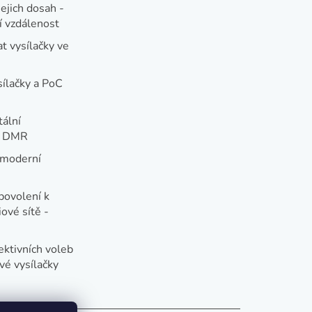
jejich dosah -
 vzdálenost
t vysílačky ve
sílačky a PoC
tální
e DMR
 moderní
e
povolení k
ové sítě -
ektivních voleb
vé vysílačky