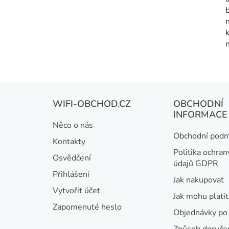
Z
WIFI-OBCHOD.CZ
OBCHODNÍ
á
INFORMACE
Něco o nás
p
Obchodní podm
Kontakty
a
Politika ochran
Osvědčení
údajů GDPR
t
Přihlášení
Jak nakupovat
í
Vytvořit účet
Jak mohu platit
Zapomenuté heslo
Objednávky po 
Způsob doručen