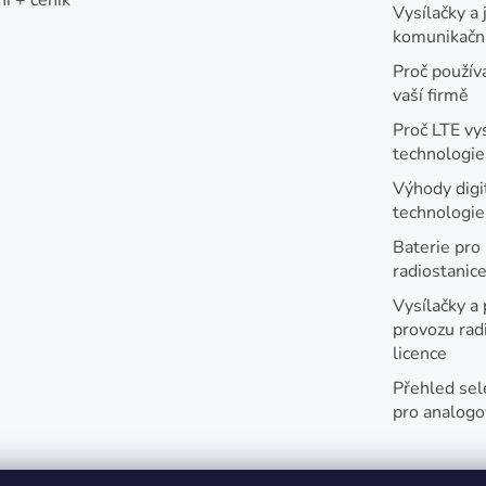
Vysílačky a 
komunikační
Proč používa
vaší firmě
Proč LTE vy
technologie
Výhody digi
technologi
Baterie pro
radiostanic
Vysílačky a 
provozu radi
licence
Přehled sel
pro analogo