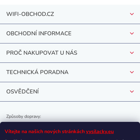
l
Z
á
WIFI-OBCHOD.CZ
á
d
a
p
c
OBCHODNÍ INFORMACE
a
í
t
p
PROČ NAKUPOVAT U NÁS
r
í
v
k
TECHNICKÁ PORADNA
y
v
OSVĚDČENÍ
ý
p
i
s
Způsoby dopravy:
u
Vítejte na našich nových stránkách
vysilacky.eu