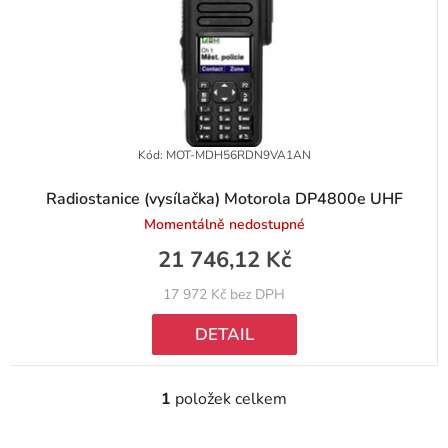
t
o
ů
d
u
k
t
Kód:
MOT-MDH56RDN9VA1AN
ů
Radiostanice (vysílačka) Motorola DP4800e UHF
Momentálně nedostupné
21 746,12 Kč
17 972 Kč bez DPH
DETAIL
1
položek celkem
O
v