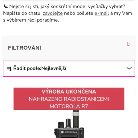
📞
Nejste si jistí, jaký konkrétní model vysílačky vybrat?
Napište do chatu,
zavolejte
nebo pošlete
e-mail
a my Vám
s výběrem rádi poradíme.
V
ý
p
i
Ř
Řadit podle:
Nejlevnější
s
a
p
z
r
e
o
n
d
í
u
p
k
r