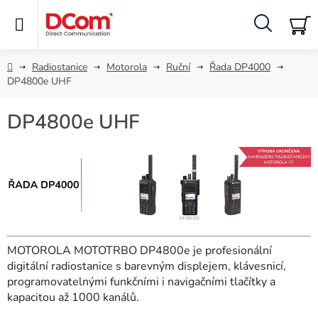
Přejít
na
obsah
Hledat
NÁ
KO
Domů
Radiostanice
Motorola
Ruční
Řada DP4000
DP4800e UHF
DP4800e UHF
MOTOROLA MOTOTRBO DP4800e je profesionální
digitální radiostanice s barevným displejem, klávesnicí,
programovatelnými funkčními i navigačními tlačítky a
kapacitou až 1000 kanálů.