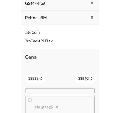
GSM-R tel.
Peltor - 3M
LiteCom
ProTac XPi Flex
Cena
23939
Kč
23940
Kč
Na skladě
0