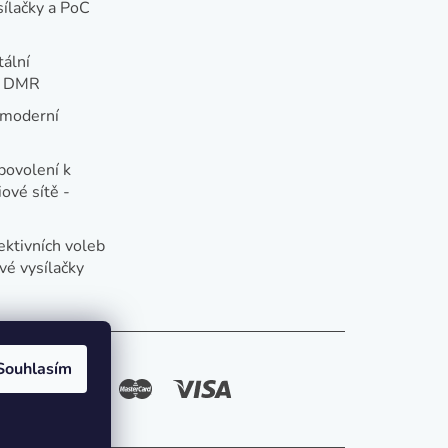
sílačky a PoC
tální
e DMR
 moderní
e
povolení k
ové sítě -
ektivních voleb
vé vysílačky
Souhlasím
způsoby platby: