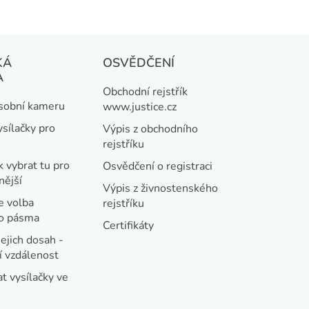
KÁ
OSVĚDČENÍ
A
Obchodní rejstřík
osobní kameru
www.justice.cz
ysílačky pro
Výpis z obchodního
rejstříku
k vybrat tu pro
Osvědčení o registraci
nější
Výpis z živnostenského
e volba
rejstříku
ho pásma
Certifikáty
jejich dosah -
 vzdálenost
t vysílačky ve