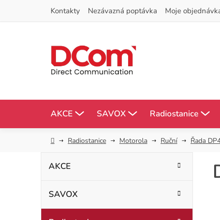
Přejít
Kontakty
Nezávazná poptávka
Moje objednávk
na
obsah
AKCE
SAVOX
Radiostanice
Domů
Radiostanice
Motorola
Ruční
Řada DP
P
K
Přeskočit
AKCE
kategorie
a
o
t
SAVOX
s
e
g