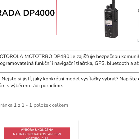
OTOROLA MOTOTRBO DP4801e zajišťuje bezpečnou komunikaci a
ogramovatelná funkční i navigační tlačítka, GPS, bluetooth a a

Nejste si jistí, jaký konkrétní model vysílačky vybrat? Napište
ám s výběrem rádi poradíme.
tránka
1
z
1
-
1
položek celkem
V
ý