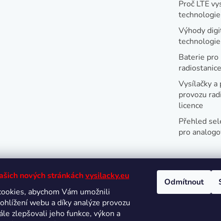
Proč LTE vy
technologie
Výhody digi
technologi
Baterie pro
radiostanic
Vysílačky a 
provozu radi
licence
Přehled sel
pro analogo
našich nových stránkách
vysilacky.eu
Odmítnout
cookies, abychom Vám umožnili
Oblíbené 
ohlížení webu a díky analýze provozu
le zlepšovali jeho funkce, výkon a