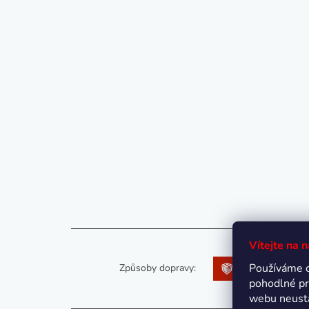
Vítejte na 
Používáme 
Způsoby dopravy:
pohodlné pr
webu neustá