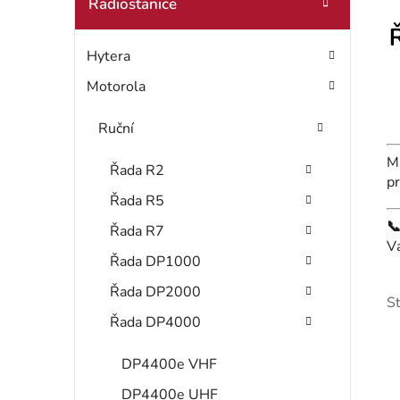
t
Radiostanice
o
r
r
Hytera
i
a
e
Motorola
n
Ruční
n
M
í
Řada R2
pr
Řada R5
p

Řada R7
a
V
Řada DP1000
n
Řada DP2000
S
e
Řada DP4000
l
DP4400e VHF
DP4400e UHF