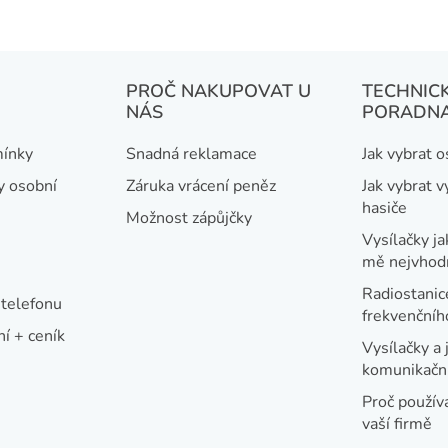
PROČ NAKUPOVAT U
TECHNIC
NÁS
PORADN
ínky
Snadná reklamace
Jak vybrat 
y osobní
Záruka vrácení peněz
Jak vybrat v
hasiče
Možnost zápůjčky
Vysílačky ja
mě nejvhod
Radiostanic
telefonu
frekvenční
í + ceník
Vysílačky a 
komunikační
Proč používa
vaší firmě