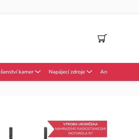
NÁKUPNÍ
KOŠÍK
ušenství kamer
Napájecí zdroje
Antény
Mě