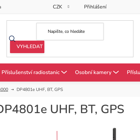
CZK
Přihlášení
a
Příslušenství radiostanic
Osobní kamery
Přísl
4000
DP4801e UHF, BT, GPS
DP4801e UHF, BT, GPS