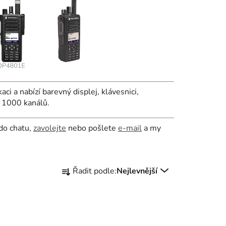
 nabízí barevný displej, klávesnici,
ž 1000 kanálů.
 do chatu,
zavolejte
nebo pošlete
e-mail
a my
Ř
Řadit podle:
Nejlevnější
a
z