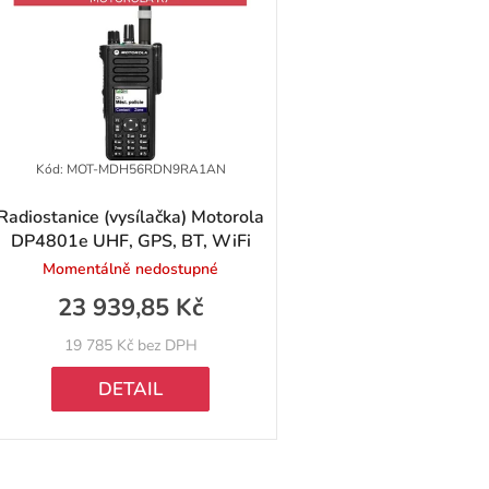
p
p
Kód:
MOT-MDH56RDN9RA1AN
Radiostanice (vysílačka) Motorola
DP4801e UHF, GPS, BT, WiFi
o
Momentálně nedostupné
d
23 939,85 Kč
u
19 785 Kč bez DPH
k
DETAIL
ů
O