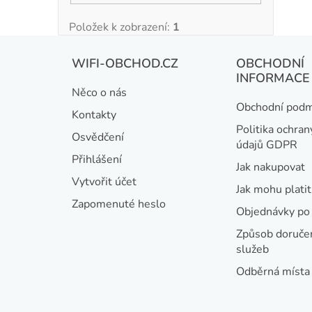
Položek k zobrazení:
1
Z
WIFI-OBCHOD.CZ
OBCHODNÍ
á
INFORMACE
Něco o nás
p
Obchodní podm
Kontakty
a
Politika ochran
Osvědčení
údajů GDPR
t
Přihlášení
Jak nakupovat
í
Vytvořit účet
Jak mohu platit
Zapomenuté heslo
Objednávky po 
Způsob doručen
služeb
Odběrná místa