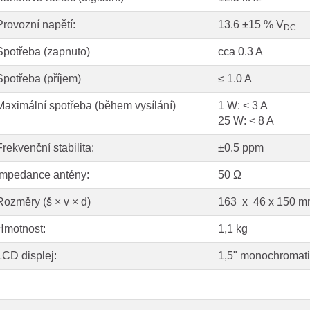
Provozní napětí:
13.6 ±15 % V
DC
Spotřeba (zapnuto)
cca 0.3 A
Spotřeba (příjem)
≤ 1.0 A
Maximální spotřeba (během vysílání)
1 W: < 3 A
25 W: < 8 A
Frekvenční stabilita:
±0.5 ppm
Impedance antény:
50 Ω
Rozměry (š × v × d)
163 x 46 x 150 
Hmotnost:
1,1 kg
LCD displej:
1,5" monochromat