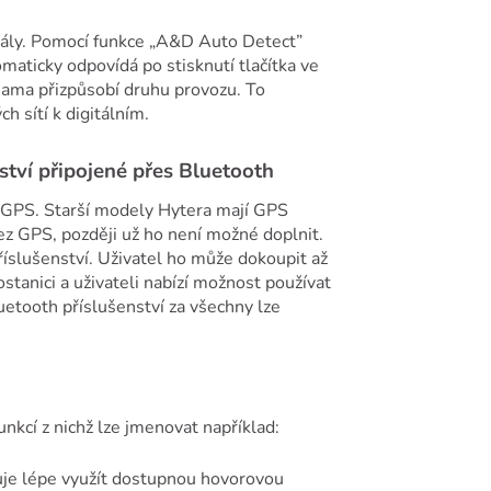
anály. Pomocí funkce „A&D Auto Detect”
maticky odpovídá po stisknutí tlačítka ve
sama přizpůsobí druhu provozu. To
 sítí k digitálním.
tví připojené přes Bluetooth
s GPS. Starší modely Hytera mají GPS
bez GPS, později už ho není možné doplnit.
slušenství. Uživatel ho může dokoupit až
tanici a uživateli nabízí možnost používat
etooth příslušenství za všechny lze
nkcí z nichž lze jmenovat například:
uje lépe využít dostupnou hovorovou