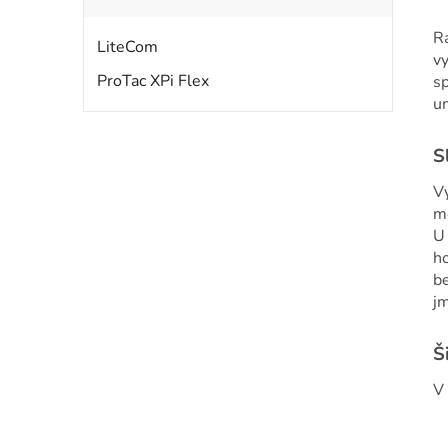
Ra
LiteCom
vy
ProTac XPi Flex
sp
um
S
Vy
mo
U
ho
be
j
Š
V 