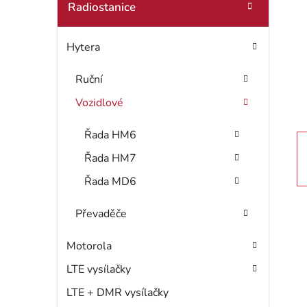
t
Radiostanice
o
r
r
Hytera
i
a
e
n
Ruční
Vozidlové
n
í
Řada HM6
Řada HM7
p
Řada MD6
a
Převaděče
n
e
Motorola
LTE vysílačky
l
LTE + DMR vysílačky