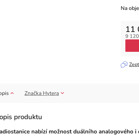
Na obj
11 
9 120
Měrná
Zept
opis
Značka
Hytera
adiostanice nabízí možnost duálního analogového i 