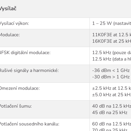
Vysílač
Vysílací výkon:
1 – 25 W (nastavi
Modulace:
11K0F3E at 12.5 
16K0F3E at 25 kH
4FSK digitální modulace:
12.5 kHz (pouze 
12.5 kHz (data a 
Rušivé signály a harmonické:
-36 dBm < 1 GHz
-30 dBm > 1 GHz
Omezení modulace:
±2.5 kHz at 12.5 
±5.0 kHz at 25 kH
Potlačení šumu:
40 dB na 12.5 kH
45 dB na 25 kHz
Potlačení sousedního kanálu:
60 dB na 12.5 kH
70 dB na 25 kHz