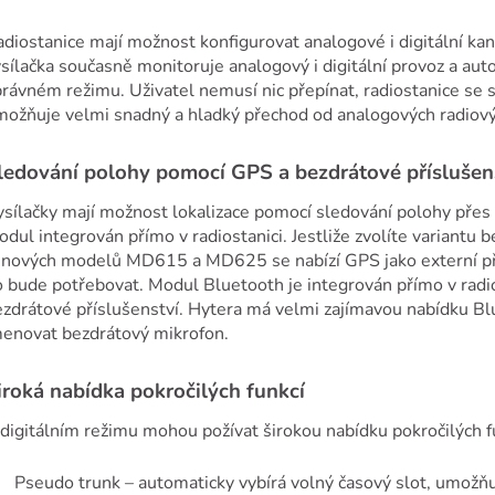
diostanice mají možnost konfigurovat analogové i digitální k
sílačka současně monitoruje analogový i digitální provoz a auto
rávném režimu. Uživatel nemusí nic přepínat, radiostanice se 
ožňuje velmi snadný a hladký přechod od analogových radiových
ledování polohy pomocí GPS a bezdrátové příslušens
sílačky mají možnost lokalizace pomocí sledování polohy pře
dul integrován přímo v radiostanici. Jestliže zvolíte variantu 
 nových modelů MD615 a MD625 se nabízí GPS jako externí pří
 bude potřebovat. Modul Bluetooth je integrován přímo v radios
zdrátové příslušenství. Hytera má velmi zajímavou nabídku Blu
menovat bezdrátový mikrofon.
iroká nabídka pokročilých funkcí
digitálním režimu mohou požívat širokou nabídku pokročilých fu
Pseudo trunk – automaticky vybírá volný časový slot, umožň