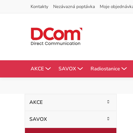
Přejít
Kontakty
Nezávazná poptávka
Moje objednávk
na
obsah
AKCE
SAVOX
Radiostanice
P
K
Přeskočit
AKCE
kategorie
a
o
t
SAVOX
s
e
g