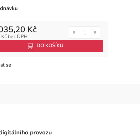
ednávku
035,20 Kč
 Kč
bez DPH
 cena:
DO KOŠÍKU
at se
digitálního provozu