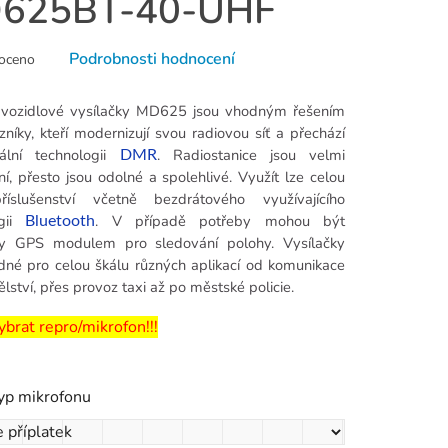
625BT-40-UHF
né
Podrobnosti hodnocení
oceno
ní
u
í vozidlové vysílačky MD625 jsou vhodným řešením
zníky, kteří modernizují svou radiovou síť a přechází
tální technologii
. Radiostanice jsou velmi
DMR
í, přesto jsou odolné a spolehlivé. Využít lze celou
říslušenství včetně bezdrátového využívajícího
k.
ogii
. V případě potřeby mohou být
Bluetooth
y GPS modulem pro sledování polohy. Vysílačky
dné pro celou škálu různých aplikací od komunikace
lství, přes provoz taxi až po městské policie.
brat repro/mikrofon!!!
typ mikrofonu