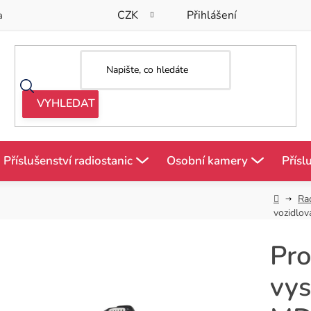
CZK
Přihlášení
a
Příslušenství radiostanic
Osobní kamery
Přísl
Domů
Ra
vozidlo
Pro
vy