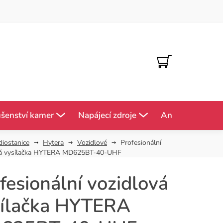
NÁKUPNÍ
KOŠÍK
ušenství kamer
Napájecí zdroje
Antény
Mě
diostanice
Hytera
Vozidlové
Profesionální
vá vysílačka HYTERA MD625BT-40-UHF
fesionální vozidlová
sílačka HYTERA