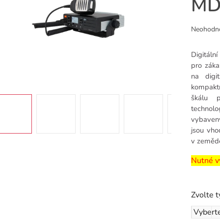
MD
Průměr
Neohodn
hodnoce
produkt
Digitáln
je
pro záka
0,0
na digi
z
kompaktn
5
škálu p
hvězdiče
technol
vybaven
jsou vho
v zemědě
Nutné vy
Zvolte 