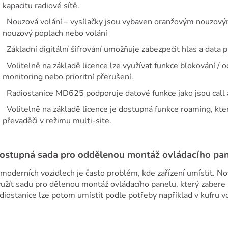
kapacitu radiové sítě.
Nouzová volání – vysílačky jsou vybaven oranžovým nouzovým
nouzový poplach nebo volání
Základní digitální šifrování umožňuje zabezpečit hlas a data p
Volitelně na základě licence lze využívat funkce blokování / 
monitoring nebo prioritní přerušení.
Radiostanice MD625 podporuje datové funkce jako jsou call a
Volitelně na základě licence je dostupná funkce roaming, kt
převaděči v režimu multi-site.
ostupná sada pro oddělenou montáž ovládacího pa
moderních vozidlech je často problém, kde zařízení umístit. N
yužít sadu pro dělenou montáž ovládacího panelu, který zab
diostanice lze potom umístit podle potřeby například v kufru vo