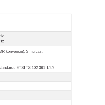
Hz
MHz
DMR konvenční), Simulcast
 standardu ETSI TS 102 361-1/2/3