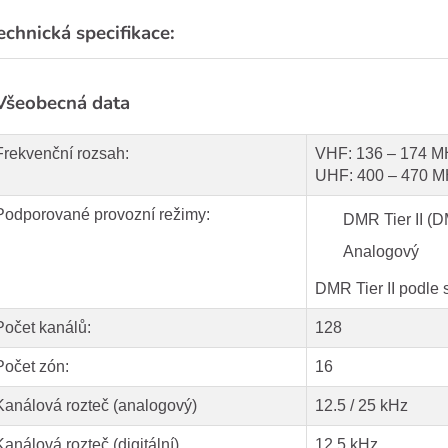
echnická specifikace:
Všeobecná data
Frekvenční rozsah:
VHF: 136 – 174 M
UHF: 400 – 470 
Podporované provozní režimy:
DMR Tier II (
Analogový
DMR Tier II podle
Počet kanálů:
128
Počet zón:
16
Kanálová rozteč (analogový)
12.5 / 25 kHz
Kanálová rozteč (digitální)
12.5 kHz