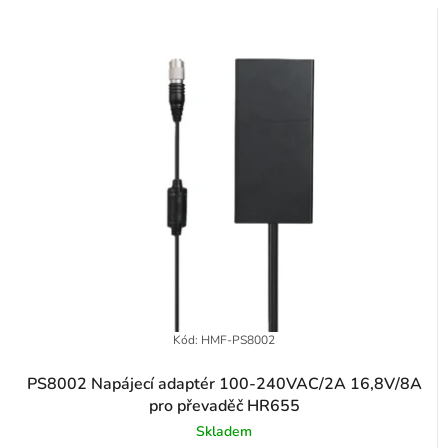
p
z
r
e
o
n
d
í
u
p
k
r
t
o
ů
d
u
k
t
Kód:
HMF-PS8002
ů
PS8002 Napájecí adaptér 100-240VAC/2A 16,8V/8A
pro převaděč HR655
Skladem