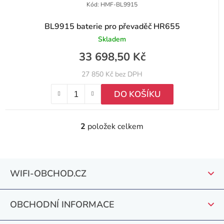
Kód:
HMF-BL9915
BL9915 baterie pro převaděč HR655
Skladem
33 698,50 Kč
27 850 Kč bez DPH
DO KOŠÍKU
2
položek celkem
O
v
l
Z
á
WIFI-OBCHOD.CZ
á
d
a
p
c
OBCHODNÍ INFORMACE
a
í