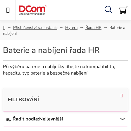
Přejít
na
obsah
Hledat
NÁ
KO
Domů
Příslušenství radiostanic
Hytera
Řada HR
Baterie a
nabíjení
Baterie a nabíjení řada HR
Při výběru baterie a nabíječky dbejte na kompatibilitu,
kapacitu, typ baterie a bezpečné nabíjení.
V
ý
p
i
Ř
Řadit podle:
Nejlevnější
s
a