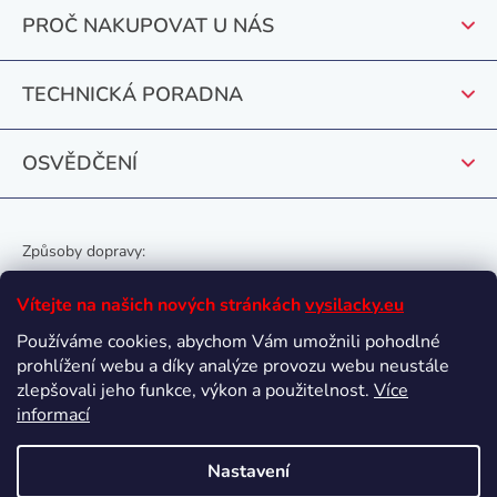
t
p
PROČ NAKUPOVAT U NÁS
r
í
v
k
TECHNICKÁ PORADNA
y
v
OSVĚDČENÍ
ý
p
i
s
Způsoby dopravy:
u
Vítejte na našich nových stránkách
vysilacky.eu
Používáme cookies, abychom Vám umožnili pohodlné
prohlížení webu a díky analýze provozu webu neustále
Oblíbené způsoby platby:
zlepšovali jeho funkce, výkon a použitelnost.
Více
informací
Nastavení