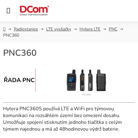
Přejít
na
obsah
Domů
Radiostanice
LTE vysílačky
Hytera LTE
PNC
PNC360
PNC360
Hytera PNC360S používá LTE a WiFi pro týmovou
komunikaci na rozsáhlém území bez omezení dosahu.
Umožňuje spojení stisknutím jednoho tlačítka s celým
týmem najednou a má až 48hodinovou výdrž baterie.