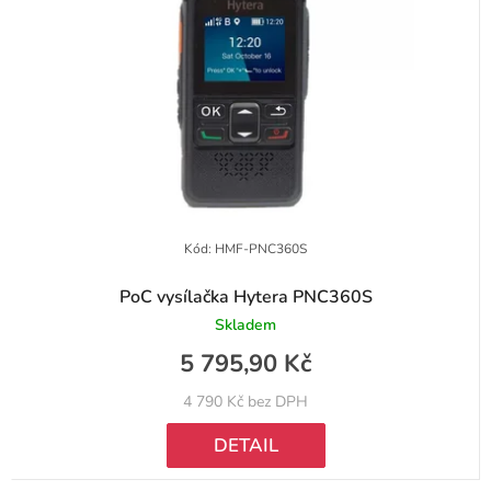
u
p
k
r
t
o
ů
d
u
k
t
Kód:
HMF-PNC360S
ů
PoC vysílačka Hytera PNC360S
Skladem
5 795,90 Kč
4 790 Kč bez DPH
DETAIL