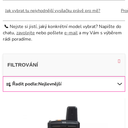
Jak vybrat tu nejvhodnější vysílačku právě pro mě?
Pro
📞
Nejste si jistí, jaký konkrétní model vybrat? Napište do
chatu,
zavolejte
nebo pošlete
e-mail
a my Vám s výběrem
rádi poradíme.
V
ý
p
i
Ř
Řadit podle:
Nejlevnější
s
a
p
z
r
e
o
n
d
í