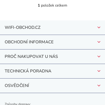
1
položek celkem
O
v
l
Z
á
WIFI-OBCHOD.CZ
á
d
a
p
c
OBCHODNÍ INFORMACE
a
í
t
p
PROČ NAKUPOVAT U NÁS
r
í
v
k
TECHNICKÁ PORADNA
y
v
OSVĚDČENÍ
ý
p
i
s
Způsoby dopravy: