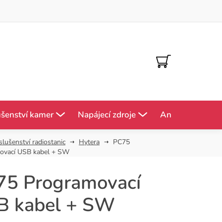
NÁKUPNÍ
KOŠÍK
ušenství kamer
Napájecí zdroje
Antény
Mě
slušenství radiostanic
Hytera
PC75
ovací USB kabel + SW
75 Programovací
B kabel + SW