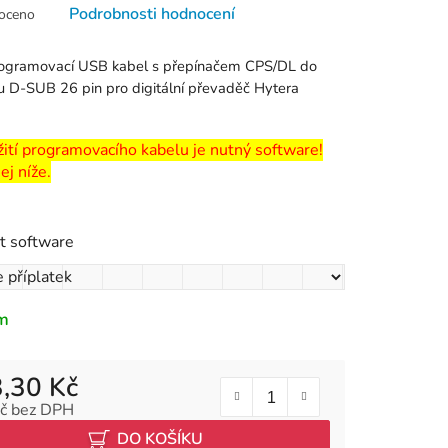
né
Podrobnosti hodnocení
oceno
ní
u
ogramovací USB kabel s přepínačem CPS/DL do
u D-SUB 26 pin pro digitální převaděč Hytera
ití programovacího kabelu je nutný software!
k.
ej níže.
it software
m
,30 Kč
č
bez DPH
 cena:
DO KOŠÍKU