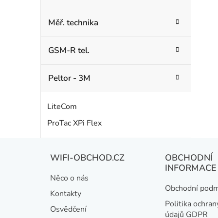
Měř. technika
GSM-R tel.
Peltor - 3M
LiteCom
ProTac XPi Flex
Z
WIFI-OBCHOD.CZ
OBCHODNÍ
á
INFORMACE
Něco o nás
p
Obchodní podm
Kontakty
a
Politika ochran
Osvědčení
údajů GDPR