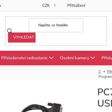
CZK
Přihlášení
a
Příslušenství radiostanic
Osobní kamery
Přísl
Domů
Pří
Program
PC
US