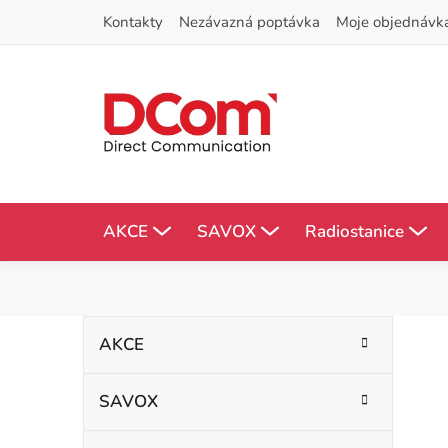
Přejít
Kontakty
Nezávazná poptávka
Moje objednávk
na
obsah
AKCE
SAVOX
Radiostanice
P
K
Přeskočit
AKCE
kategorie
a
o
t
SAVOX
s
e
g