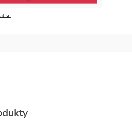
at se
rodukty