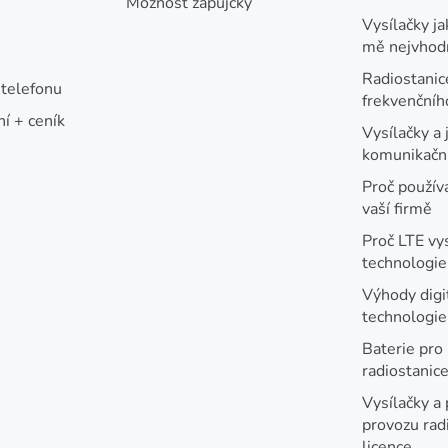
Možnost zápůjčky
Vysílačky ja
mě nejvhod
Radiostanic
telefonu
frekvenční
í + ceník
Vysílačky a 
komunikační
Proč používa
vaší firmě
Proč LTE vy
technologie
Výhody digi
technologi
Baterie pro
radiostanic
Vysílačky a 
provozu radi
licence