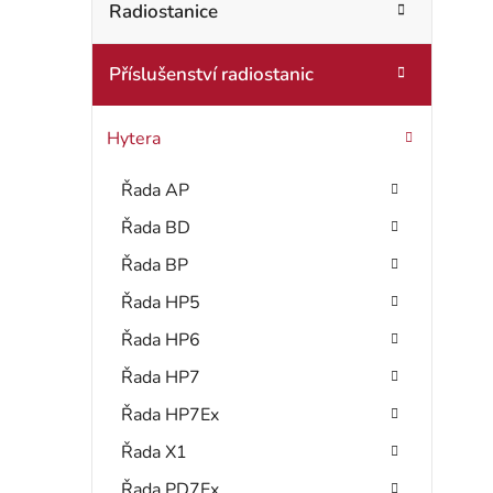
t
Radiostanice
o
r
r
Příslušenství radiostanic
i
a
e
n
Hytera
n
Řada AP
í
Řada BD
p
Řada BP
a
Řada HP5
Řada HP6
n
Řada HP7
e
Řada HP7Ex
l
Řada X1
Řada PD7Ex