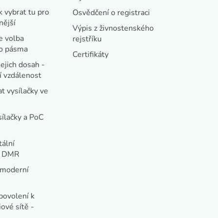
k vybrat tu pro
Osvědčení o registraci
nější
Výpis z živnostenského
e volba
rejstříku
ho pásma
Certifikáty
jejich dosah -
 vzdálenost
t vysílačky ve
sílačky a PoC
tální
e DMR
 moderní
e
povolení k
ové sítě -