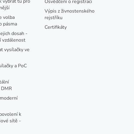
k vybrat tu pro
Osvědčení o registraci
nější
Výpis z živnostenského
e volba
rejstříku
ho pásma
Certifikáty
jejich dosah -
 vzdálenost
t vysílačky ve
sílačky a PoC
tální
e DMR
 moderní
e
povolení k
ové sítě -