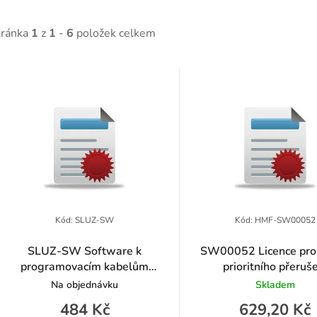
tránka
1
z
1
-
6
položek celkem
V
ý
p
p
Kód:
SLUZ-SW
Kód:
HMF-SW00052
SLUZ-SW Software k
SW00052 Licence pro 
programovacím kabelům
prioritního přeruš
o
radiostanic Hytera
Na objednávku
Skladem
d
484 Kč
629,20 Kč