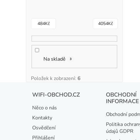
484
Kč
4054
Kč
Na skladě
3
Položek k zobrazení:
6
Z
WIFI-OBCHOD.CZ
OBCHODNÍ
á
INFORMACE
Něco o nás
p
Obchodní podm
Kontakty
a
Politika ochran
Osvědčení
údajů GDPR
t
Přihlášení