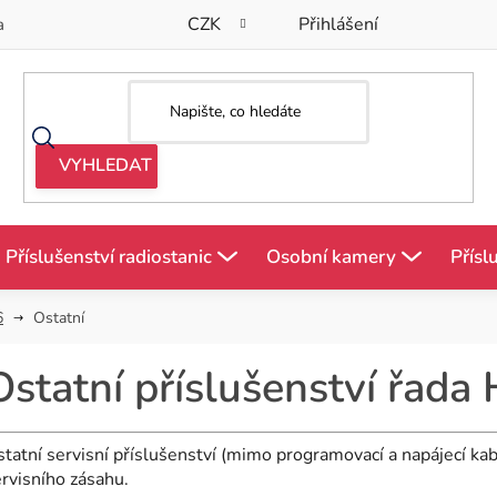
CZK
Přihlášení
a
Příslušenství radiostanic
Osobní kamery
Přísl
6
Ostatní
Ostatní příslušenství řad
tatní servisní příslušenství (mimo programovací a napájecí kab
rvisního zásahu.