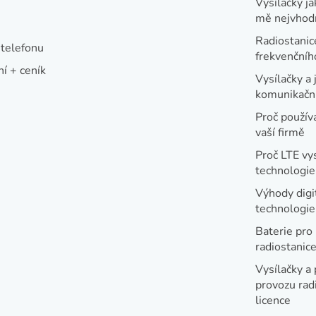
Vysílačky ja
mě nejvhod
Radiostanic
telefonu
frekvenční
í + ceník
Vysílačky a 
komunikační
Proč používa
vaší firmě
Proč LTE vy
technologie
Výhody digi
technologi
Baterie pro
radiostanic
Vysílačky a 
provozu radi
licence