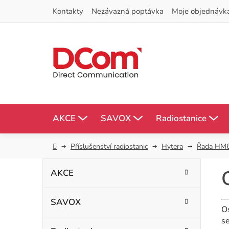
Přejít
Kontakty
Nezávazná poptávka
Moje objednávk
na
obsah
AKCE
SAVOX
Radiostanice
Domů
Příslušenství radiostanic
Hytera
Řada HM
P
K
Přeskočit
AKCE
kategorie
a
o
t
SAVOX
s
e
Os
g
se