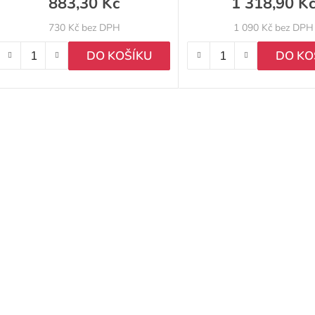
883,30 Kč
1 318,90 K
730 Kč bez DPH
1 090 Kč bez DPH
DO KOŠÍKU
DO KO
O
v
l
á
d
a
c
í
p
r
v