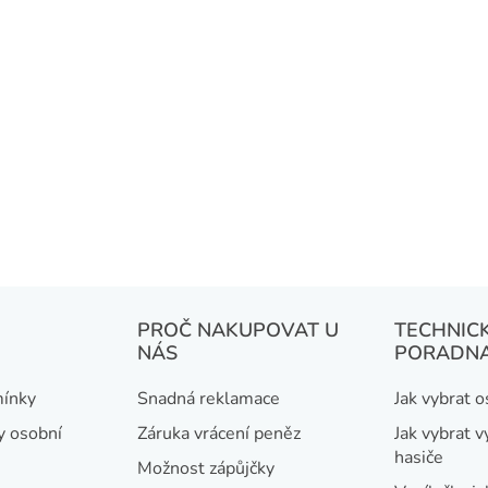
PROČ NAKUPOVAT U
TECHNIC
NÁS
PORADN
ínky
Snadná reklamace
Jak vybrat 
y osobní
Záruka vrácení peněz
Jak vybrat v
hasiče
Možnost zápůjčky