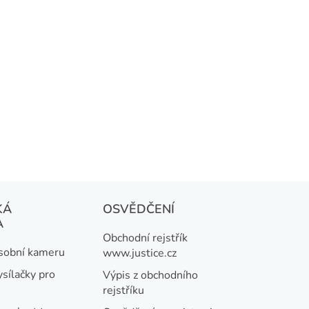
KÁ
OSVĚDČENÍ
A
Obchodní rejstřík
osobní kameru
www.justice.cz
ysílačky pro
Výpis z obchodního
rejstříku