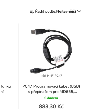
Ř
Řadit podle:
Nejlevnější
a
z
e
n
í
p
r
Kód:
HMF-PC47
o
funkci
PC47 Programovací kabel (USB)
ení
s přepínačem pro MD655,
d
MD785, MD785G, MD785i,
Skladem
HM655, HM686, HM785,
u
883,30 Kč
RD965, RD985, RD985S,