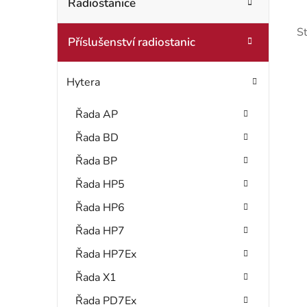
t
Radiostanice
o
r
r
S
Příslušenství radiostanic
i
a
e
n
Hytera
n
Řada AP
í
Řada BD
i
p
Řada BP
s
a
Řada HP5
Řada HP6
n
Řada HP7
r
e
Řada HP7Ex
l
Řada X1
Řada PD7Ex