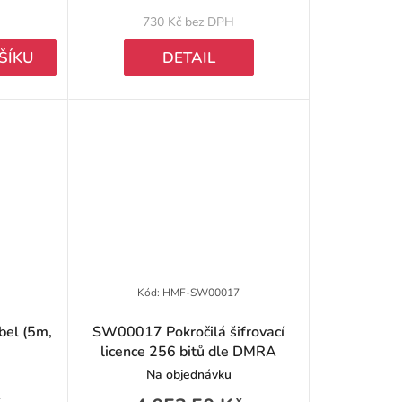
HR655, HR1065 + SW
k
730 Kč bez DPH
t
ŠÍKU
DETAIL
ů
Kód:
HMF-SW00017
el (5m,
SW00017 Pokročilá šifrovací
licence 256 bitů dle DMRA
Na objednávku