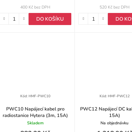
u
400 Kč bez DPH
520 Kč bez DPH
k
DO KOŠÍKU
DO KO
ů
Kód:
HMF-PWC10
Kód:
HMF-PWC12
PWC10 Napájecí kabel pro
PWC12 Napájecí DC kab
radiostanice Hytera (3m, 15A)
15A)
Skladem
Na objednávku