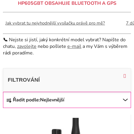
HP605GBT OBSAHUJE BLUETOOTH A GPS
Jak vybrat tu nejvhodnější vysílačku právě pro mě?
7 dů
📞
Nejste si jistí, jaký konkrétní model vybrat? Napište do
chatu,
zavolejte
nebo pošlete
e-mail
a my Vám s výběrem
rádi poradíme.
V
ý
p
i
Ř
Řadit podle:
Nejlevnější
s
a
p
z
r
e
o
n