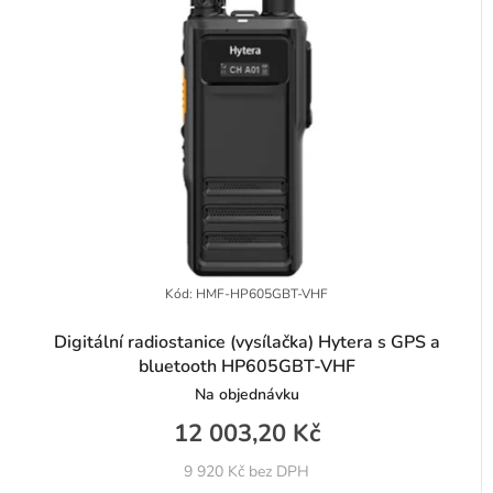
d
í
u
p
k
r
t
o
ů
d
u
k
t
Kód:
HMF-HP605GBT-VHF
ů
Digitální radiostanice (vysílačka) Hytera s GPS a
bluetooth HP605GBT-VHF
Na objednávku
12 003,20 Kč
9 920 Kč bez DPH