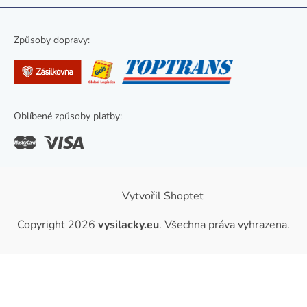
p
i
s
Způsoby dopravy:
u
Oblíbené způsoby platby:
Vytvořil Shoptet
Copyright 2026
vysilacky.eu
. Všechna práva vyhrazena.