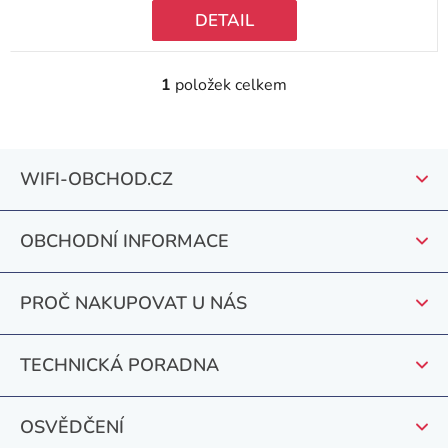
DETAIL
1
položek celkem
O
v
l
Z
á
WIFI-OBCHOD.CZ
á
d
a
p
c
OBCHODNÍ INFORMACE
a
í
t
p
PROČ NAKUPOVAT U NÁS
r
í
v
k
TECHNICKÁ PORADNA
y
v
OSVĚDČENÍ
ý