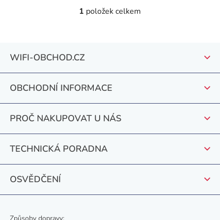
1
položek celkem
O
v
l
Z
á
WIFI-OBCHOD.CZ
á
d
a
p
c
OBCHODNÍ INFORMACE
a
í
t
p
PROČ NAKUPOVAT U NÁS
r
í
v
k
TECHNICKÁ PORADNA
y
v
OSVĚDČENÍ
ý
p
i
s
Způsoby dopravy: