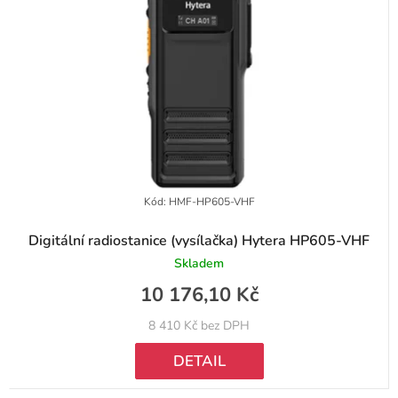
u
p
k
r
t
o
ů
d
u
k
t
Kód:
HMF-HP605-VHF
ů
Digitální radiostanice (vysílačka) Hytera HP605-VHF
Skladem
10 176,10 Kč
8 410 Kč bez DPH
DETAIL