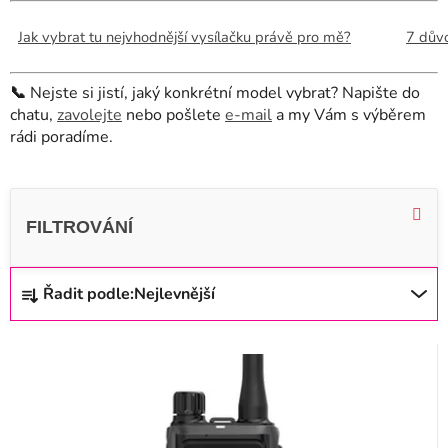
Jak vybrat tu nejvhodnější vysílačku právě pro mě?
7 důvo
📞
Nejste si jistí, jaký konkrétní model vybrat? Napište do
chatu,
zavolejte
nebo pošlete
e-mail
a my Vám s výběrem
rádi poradíme.
V
ý
p
i
Ř
Řadit podle:
Nejlevnější
s
a
p
z
r
e
o
n
d
í