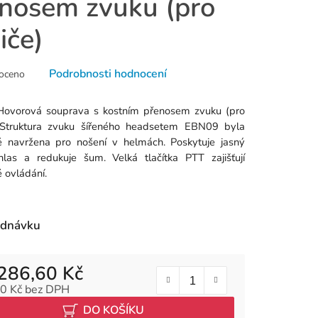
nosem zvuku (pro
iče)
né
Podrobnosti hodnocení
oceno
ní
u
ovorová souprava s kostním přenosem zvuku (pro
. Struktura zvuku šířeného headsetem EBN09 byla
ě navržena pro nošení v helmách. Poskytuje jasný
 hlas a redukuje šum. Velká tlačítka PTT zajišťují
 ovládání.
k.
ednávku
286,60 Kč
0 Kč bez DPH
 cena:
DO KOŠÍKU