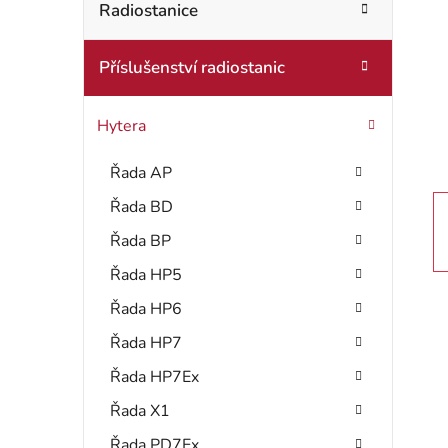
t
Radiostanice
o
r
r
Příslušenství radiostanic
i
a
e
n
Hytera
n
Řada AP
í
Řada BD
p
Řada BP
a
Řada HP5
Řada HP6
n
Řada HP7
e
Řada HP7Ex
l
Řada X1
Řada PD7Ex