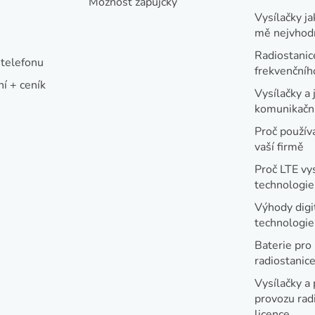
Možnost zápůjčky
Vysílačky ja
mě nejvhod
Radiostanic
telefonu
frekvenční
í + ceník
Vysílačky a 
komunikační
Proč používa
vaší firmě
Proč LTE vy
technologie
Výhody digi
technologi
Baterie pro
radiostanic
Vysílačky a 
provozu radi
licence