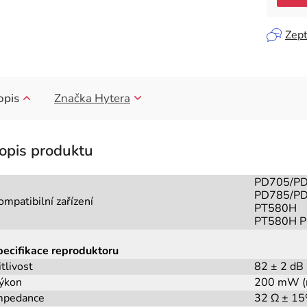
Zept
opis
Značka
Hytera
PD705/P
PD785/P
ompatibilní zařízení
PT580H
PT580H 
pecifikace reproduktoru
itlivost
82 ± 2 dB
ýkon
200 mW (n
mpedance
32 Ω ± 15