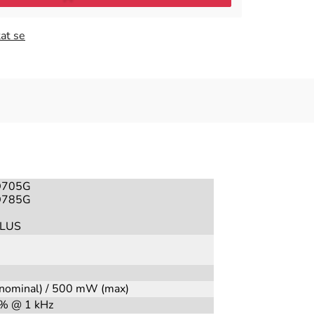
at se
D705G
D785G
PLUS
ominal) / 500 mW (max)
% @ 1 kHz