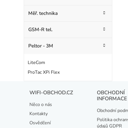
Měř. technika
GSM-R tel.
Peltor - 3M
LiteCom
ProTac XPi Flex
Z
WIFI-OBCHOD.CZ
OBCHODNÍ
á
INFORMACE
Něco o nás
p
Obchodní podm
Kontakty
a
Politika ochran
Osvědčení
údajů GDPR