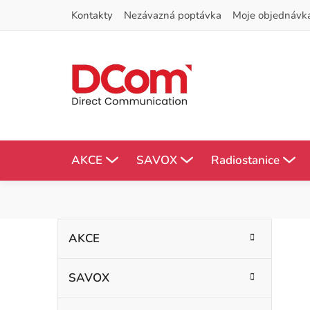
Přejít
Kontakty
Nezávazná poptávka
Moje objednávk
na
obsah
AKCE
SAVOX
Radiostanice
P
K
Přeskočit
AKCE
kategorie
a
o
t
SAVOX
s
e
g