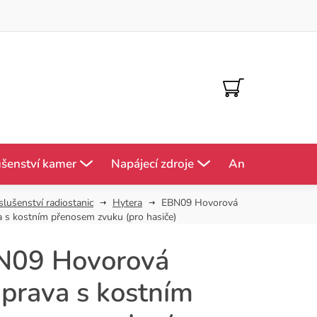
NÁKUPNÍ
KOŠÍK
ušenství kamer
Napájecí zdroje
Antény
Mě
slušenství radiostanic
Hytera
EBN09 Hovorová
 s kostním přenosem zvuku (pro hasiče)
N09 Hovorová
prava s kostním