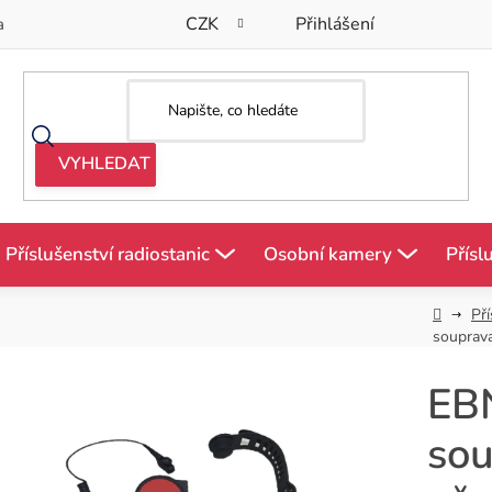
CZK
Přihlášení
a
Příslušenství radiostanic
Osobní kamery
Přísl
Domů
Pří
souprava
EB
sou