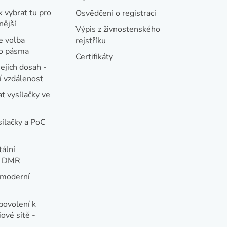
k vybrat tu pro
Osvědčení o registraci
nější
Výpis z živnostenského
e volba
rejstříku
ho pásma
Certifikáty
jejich dosah -
 vzdálenost
t vysílačky ve
sílačky a PoC
tální
e DMR
 moderní
e
povolení k
ové sítě -