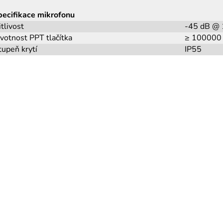
pecifikace mikrofonu
itlivost
-45 dB @ 
ivotnost PPT tlačítka
≥ 100000
tupeň krytí
IP55