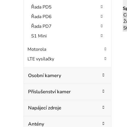
Řada PD5
S
C
Řada PD6
Ž
Řada PD7
S
S1 Mini
Motorola
LTE vysílačky
Osobní kamery
Příslušenství kamer
Napájecí zdroje
Antény