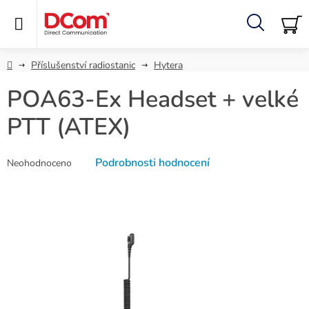
Přejít
na
obsah
Hledat
NÁ
KO
Domů
Příslušenství radiostanic
Hytera
POA63-Ex Headset + velké
PTT (ATEX)
Průměrné
Podrobnosti hodnocení
Neohodnoceno
hodnocení
produktu
je
0,0
z
5
hvězdiček.