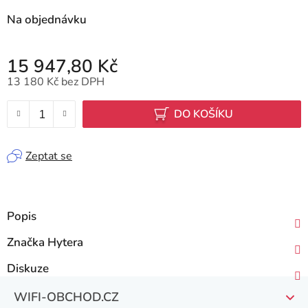
Na objednávku
15 947,80 Kč
13 180 Kč bez DPH
Měrná cena:
DO KOŠÍKU
Zeptat se
Popis
Značka
Hytera
Diskuze
Z
WIFI-OBCHOD.CZ
á