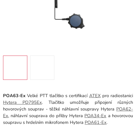
POA63-Ex
Velké PTT tlačítko s certifikací
ATEX
pro radiostanici
Hytera PD795Ex
. Tlačítko umožňuje připojení různých
hovorových souprav - těžké náhlavní soupravy Hytera
POA62-
Ex
, náhlavní souprava do přilby Hytera
POA34-Ex
a hovorovou
soupravu s hrdelním mikrofonem Hytera
POA61-Ex
.