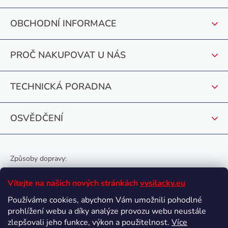
p
OBCHODNÍ INFORMACE
a
t
PROČ NAKUPOVAT U NÁS
í
TECHNICKÁ PORADNA
OSVĚDČENÍ
Způsoby dopravy:
Vítejte na našich nových stránkách
vysilacky.eu
Používáme cookies, abychom Vám umožnili pohodlné
prohlížení webu a díky analýze provozu webu neustále
Oblíbené způsoby platby:
zlepšovali jeho funkce, výkon a použitelnost.
Více