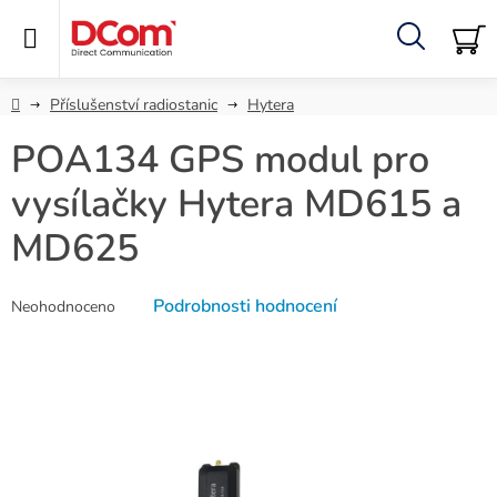
Přejít
na
obsah
Hledat
NÁ
KO
Domů
Příslušenství radiostanic
Hytera
POA134 GPS modul pro
vysílačky Hytera MD615 a
MD625
Průměrné
Podrobnosti hodnocení
Neohodnoceno
hodnocení
produktu
je
0,0
z
5
hvězdiček.