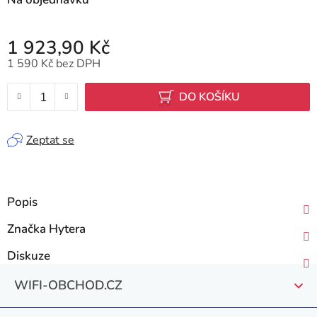
1 923,90 Kč
1 590 Kč bez DPH
Měrná cena:
DO KOŠÍKU
Zeptat se
Popis
Značka
Hytera
Diskuze
Z
WIFI-OBCHOD.CZ
á