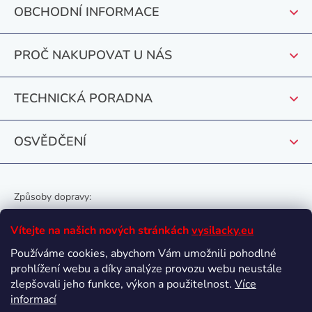
p
OBCHODNÍ INFORMACE
a
t
PROČ NAKUPOVAT U NÁS
í
TECHNICKÁ PORADNA
OSVĚDČENÍ
Způsoby dopravy:
Vítejte na našich nových stránkách
vysilacky.eu
Používáme cookies, abychom Vám umožnili pohodlné
prohlížení webu a díky analýze provozu webu neustále
Oblíbené způsoby platby:
zlepšovali jeho funkce, výkon a použitelnost.
Více
informací