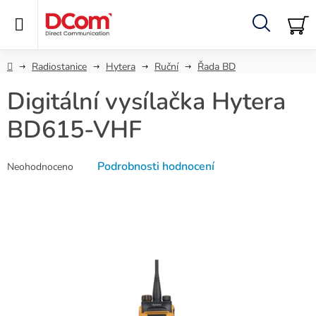
Přejít
na
obsah
Hledat
NÁ
KO
Domů
Radiostanice
Hytera
Ruční
Řada BD
Digitální vysílačka Hytera
BD615-VHF
Průměrné
Podrobnosti hodnocení
Neohodnoceno
hodnocení
produktu
je
0,0
z
5
hvězdiček.