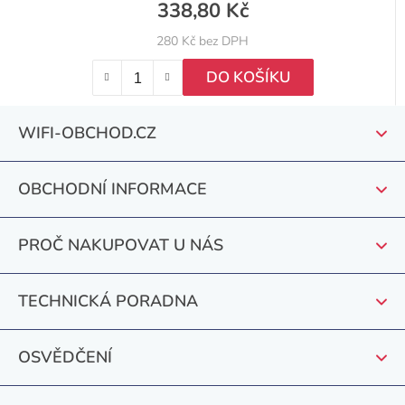
338,80 Kč
280 Kč bez DPH
DO KOŠÍKU
Z
WIFI-OBCHOD.CZ
á
p
OBCHODNÍ INFORMACE
a
t
PROČ NAKUPOVAT U NÁS
í
TECHNICKÁ PORADNA
OSVĚDČENÍ