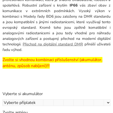
spolehlivá. R
obustní zařízení s krytím
IP66
vás zbaví obav z
komunikace v extrémních podmínkách.
Vysoký výkon v
kombinaci s
Modely řady BD6 jsou založeny na DMR standardu
a jsou kompatibilní s jinými radiostanicemi, které využívají tento
evropský standard. Kromě toho jsou zpětně komatibilní i
analogovými radiostanicemi a jsou tedy vhodné pro náhradu
analogových zařízení a postupný přechod na moderní digitální
technologii.
Přechod na digitální standard DMR
přináší uživateli
řadu výhod.
Zvolte si vhodnou kombinaci příslušenství (akumulátor,
anténu, způsob nabíjení)!!!
Vyberte si akumulátor
Zvolte anténu