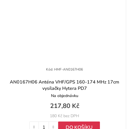
Kód:
HMF-AN0167H06
AN0167H06 Anténa VHF/GPS 160-174 MHz 17cm
vysílačky Hytera PD7
Na objednávku
217,80 Kč
180 Kč bez DPH
DO KOŠÍKU