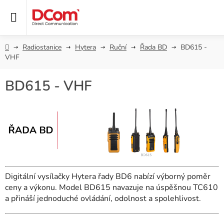
Přejít
na
obsah
Domů
Radiostanice
Hytera
Ruční
Řada BD
BD615 -
VHF
BD615 - VHF
Digitální vysílačky Hytera řady BD6 nabízí výborný poměr
ceny a výkonu. Model BD615 navazuje na úspěšnou TC610
a přináší jednoduché ovládání, odolnost a spolehlivost.