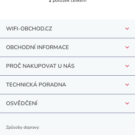
1
položek celkem
O
v
l
Z
á
WIFI-OBCHOD.CZ
á
d
a
p
c
OBCHODNÍ INFORMACE
a
í
t
p
PROČ NAKUPOVAT U NÁS
r
í
v
k
TECHNICKÁ PORADNA
y
v
OSVĚDČENÍ
ý
p
i
s
Způsoby dopravy:
u