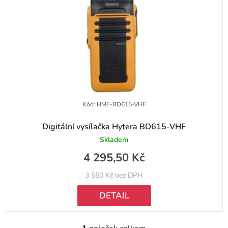
k
r
t
o
ů
d
u
k
t
Kód:
HMF-BD615-VHF
ů
Digitální vysílačka Hytera BD615-VHF
Skladem
4 295,50 Kč
3 550 Kč bez DPH
DETAIL