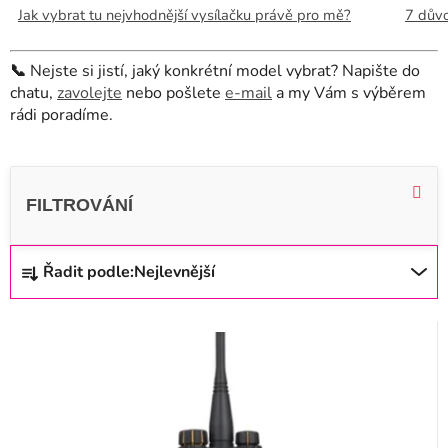
Jak vybrat tu nejvhodnější vysílačku právě pro mě?
7 důvo
📞
Nejste si jistí, jaký konkrétní model vybrat? Napište do
chatu,
zavolejte
nebo pošlete
e-mail
a my Vám s výběrem
rádi poradíme.
V
ý
p
i
Ř
Řadit podle:
Nejlevnější
s
a
p
z
r
e
o
n
d
í
u
p