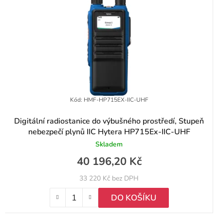
k
r
t
o
ů
d
u
k
t
Kód:
HMF-HP715EX-IIC-UHF
ů
Digitální radiostanice do výbušného prostředí, Stupeň
nebezpečí plynů IIC Hytera HP715Ex-IIC-UHF
Skladem
40 196,20 Kč
33 220 Kč bez DPH
DO KOŠÍKU