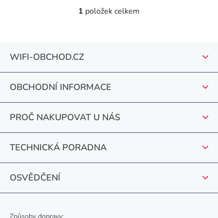
1
položek celkem
O
v
l
Z
á
WIFI-OBCHOD.CZ
á
d
a
p
c
OBCHODNÍ INFORMACE
a
í
t
p
PROČ NAKUPOVAT U NÁS
r
í
v
k
TECHNICKÁ PORADNA
y
v
OSVĚDČENÍ
ý
p
i
s
Způsoby dopravy: