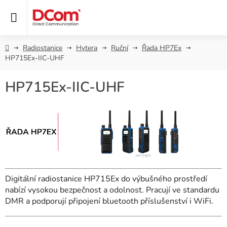
Přejít
na
obsah
Domů
Radiostanice
Hytera
Ruční
Řada HP7Ex
HP715Ex-IIC-UHF
HP715Ex-IIC-UHF
Digitální radiostanice HP715Ex do výbušného prostředí
nabízí vysokou bezpečnost a odolnost. Pracují ve standardu
DMR a podporují připojení bluetooth příslušenství i WiFi.