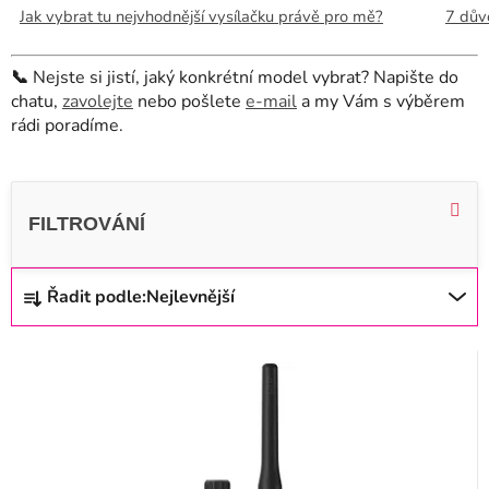
Jak vybrat tu nejvhodnější vysílačku právě pro mě?
7 dův
📞
Nejste si jistí, jaký konkrétní model vybrat? Napište do
chatu,
zavolejte
nebo pošlete
e-mail
a my Vám s výběrem
rádi poradíme.
V
ý
p
i
Ř
Řadit podle:
Nejlevnější
s
a
p
z
r
e
o
n
d
í
u
p