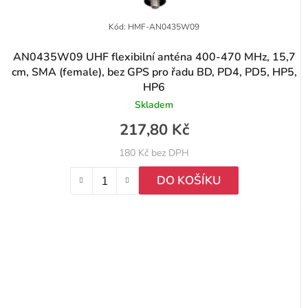
Kód:
HMF-AN0435W09
AN0435W09 UHF flexibilní anténa 400-470 MHz, 15,7
cm, SMA (female), bez GPS pro řadu BD, PD4, PD5, HP5,
HP6
Skladem
217,80 Kč
180 Kč bez DPH
DO KOŠÍKU