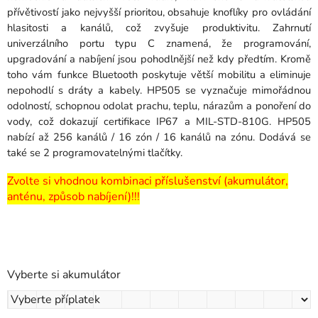
přívětivostí jako nejvyšší prioritou, obsahuje knoflíky pro ovládání
hlasitosti a kanálů, což zvyšuje produktivitu.
Zahrnutí
univerzálního portu typu C znamená, že programování,
upgradování a nabíjení jsou pohodlnější než kdy předtím.
Kromě
toho vám funkce Bluetooth poskytuje větší mobilitu a eliminuje
nepohodlí s dráty a kabely.
HP505 se vyznačuje mimořádnou
odolností, schopnou odolat prachu, teplu, nárazům a ponoření do
vody, což dokazují certifikace IP67 a MIL-STD-810G.
HP505
nabízí až 256 kanálů / 16 zón / 16 kanálů na zónu.
Dodává se
také se 2 programovatelnými tlačítky.
Zvolte si vhodnou kombinaci příslušenství (akumulátor,
anténu, způsob nabíjení)!!!
Vyberte si akumulátor