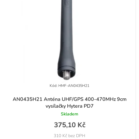
Kód:
HMF-AN0435H21
AN0435H21 Anténa UHF/GPS 400-470MHz 9cm
vysílačky Hytera PD7
Skladem
375,10 Kč
310 Kč bez DPH