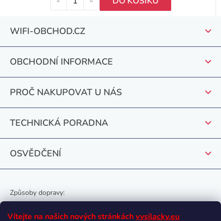
DO KOŠÍKU
Z
WIFI-OBCHOD.CZ
á
p
OBCHODNÍ INFORMACE
a
t
PROČ NAKUPOVAT U NÁS
í
TECHNICKÁ PORADNA
OSVĚDČENÍ
Způsoby dopravy:
Vítejte na našich nových stránkách
vysilacky.eu