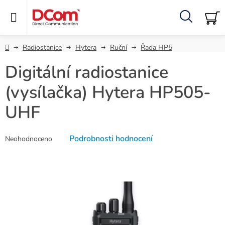
Přejít
na
obsah
Hledat
NÁ
KO
Domů
Radiostanice
Hytera
Ruční
Řada HP5
Digitální radiostanice
(vysílačka) Hytera HP505-
UHF
Průměrné
Podrobnosti hodnocení
Neohodnoceno
hodnocení
produktu
je
0,0
z
5
hvězdiček.