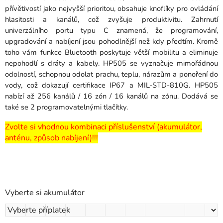
přívětivostí jako nejvyšší prioritou, obsahuje knoflíky pro ovládání
hlasitosti a kanálů, což zvyšuje produktivitu.
Zahrnutí
univerzálního portu typu C znamená, že programování,
upgradování a nabíjení jsou pohodlnější než kdy předtím.
Kromě
toho vám funkce Bluetooth poskytuje větší mobilitu a eliminuje
nepohodlí s dráty a kabely.
HP505 se vyznačuje mimořádnou
odolností, schopnou odolat prachu, teplu, nárazům a ponoření do
vody, což dokazují certifikace IP67 a MIL-STD-810G.
HP505
nabízí až 256 kanálů / 16 zón / 16 kanálů na zónu.
Dodává se
také se 2 programovatelnými tlačítky.
Zvolte si vhodnou kombinaci příslušenství (akumulátor,
anténu, způsob nabíjení)!!!
Vyberte si akumulátor