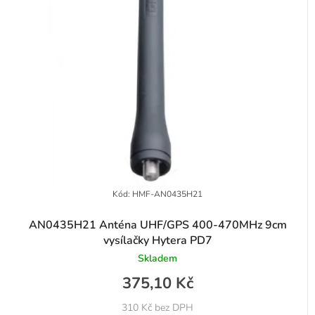
Kód:
HMF-AN0435H21
AN0435H21 Anténa UHF/GPS 400-470MHz 9cm
vysílačky Hytera PD7
Skladem
375,10 Kč
310 Kč bez DPH