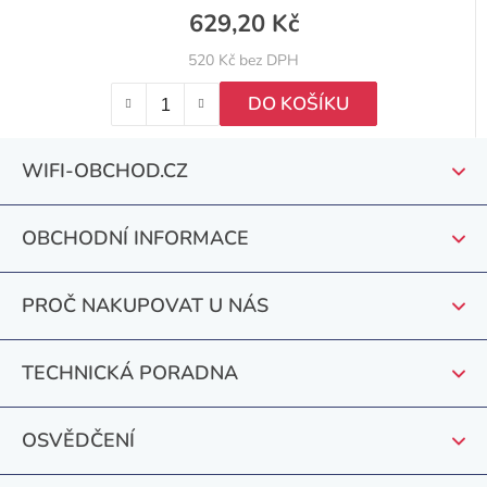
629,20 Kč
520 Kč bez DPH
DO KOŠÍKU
Z
WIFI-OBCHOD.CZ
á
p
OBCHODNÍ INFORMACE
a
t
PROČ NAKUPOVAT U NÁS
í
TECHNICKÁ PORADNA
OSVĚDČENÍ