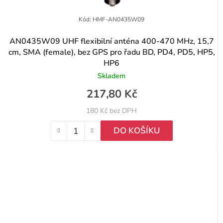
Kód:
HMF-AN0435W09
AN0435W09 UHF flexibilní anténa 400-470 MHz, 15,7
cm, SMA (female), bez GPS pro řadu BD, PD4, PD5, HP5,
HP6
Skladem
217,80 Kč
180 Kč bez DPH
DO KOŠÍKU