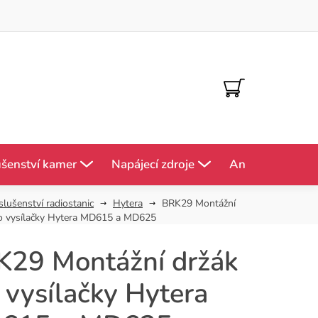
NÁKUPNÍ
KOŠÍK
ušenství kamer
Napájecí zdroje
Antény
Mě
slušenství radiostanic
Hytera
BRK29 Montážní
ro vysílačky Hytera MD615 a MD625
K29 Montážní držák
 vysílačky Hytera