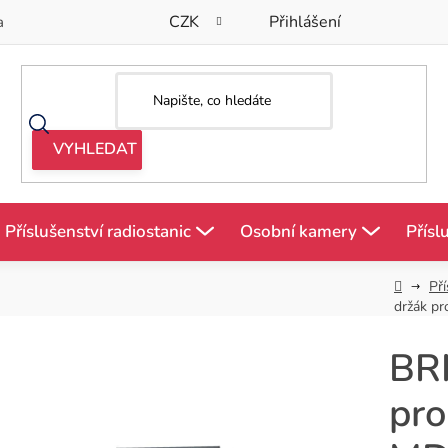
CZK
Přihlášení
a
Příslušenství radiostanic
Osobní kamery
Přísl
Domů
Pří
držák p
BR
pro