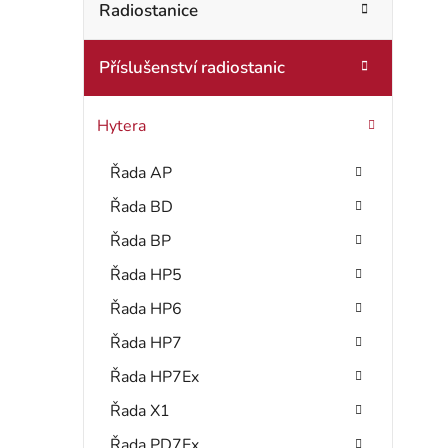
t
Radiostanice
o
r
r
Příslušenství radiostanic
i
a
e
n
Hytera
n
Řada AP
í
Řada BD
p
Řada BP
a
Řada HP5
Řada HP6
n
Řada HP7
e
Řada HP7Ex
l
Řada X1
Řada PD7Ex