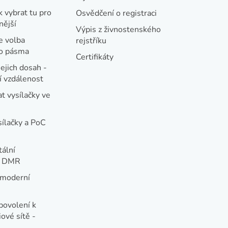
k vybrat tu pro
Osvědčení o registraci
nější
Výpis z živnostenského
e volba
rejstříku
ho pásma
Certifikáty
jejich dosah -
 vzdálenost
t vysílačky ve
sílačky a PoC
tální
e DMR
 moderní
e
povolení k
ové sítě -