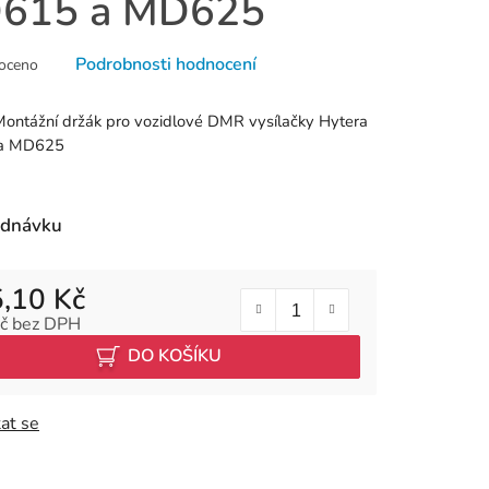
615 a MD625
né
Podrobnosti hodnocení
oceno
ní
u
ontážní držák pro vozidlové DMR vysílačky Hytera
a MD625
k.
ednávku
,10 Kč
č bez DPH
 cena:
DO KOŠÍKU
at se