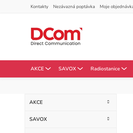
Přejít
Kontakty
Nezávazná poptávka
Moje objednávk
na
obsah
AKCE
SAVOX
Radiostanice
P
K
Přeskočit
AKCE
kategorie
a
o
t
SAVOX
s
e
g