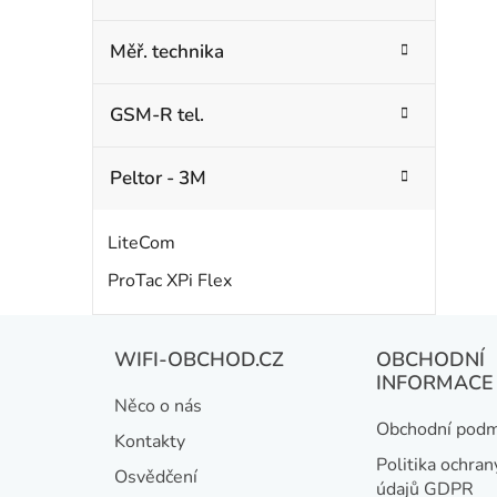
Měř. technika
GSM-R tel.
Peltor - 3M
LiteCom
ProTac XPi Flex
Z
WIFI-OBCHOD.CZ
OBCHODNÍ
á
INFORMACE
Něco o nás
p
Obchodní podm
Kontakty
a
Politika ochran
Osvědčení
údajů GDPR