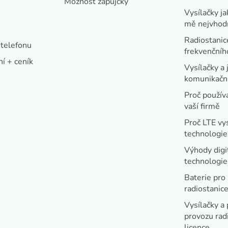
Možnost zápůjčky
Vysílačky ja
mě nejvhod
Radiostanic
telefonu
frekvenční
í + ceník
Vysílačky a 
komunikační
Proč používa
vaší firmě
Proč LTE vy
technologie
Výhody digi
technologi
Baterie pro
radiostanic
Vysílačky a 
provozu radi
licence