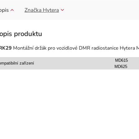
opis
Značka
Hytera
RK29
Montážní držák pro vozidlové DMR radiostanice Hyter
MD615
mpatibilní zařízení
MD625