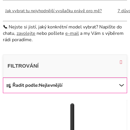
Jak vybrat tu nejvhodnější vysílačku právě pro mě?
7 důvo
📞
Nejste si jistí, jaký konkrétní model vybrat? Napište do
chatu,
zavolejte
nebo pošlete
e-mail
a my Vám s výběrem
rádi poradíme.
V
ý
p
i
Ř
Řadit podle:
Nejlevnější
s
a
p
z
r
e
o
n
d
í