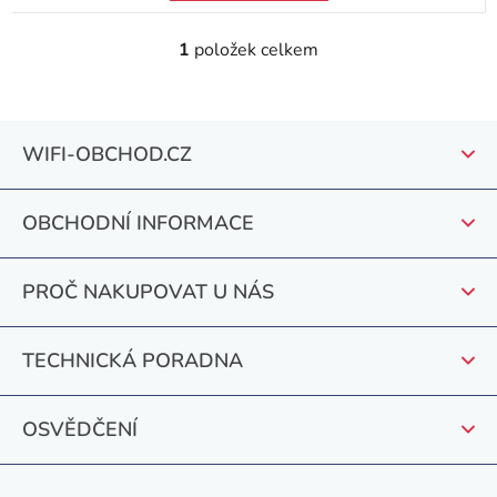
1
položek celkem
O
v
l
Z
á
WIFI-OBCHOD.CZ
á
d
a
p
c
OBCHODNÍ INFORMACE
a
í
t
p
PROČ NAKUPOVAT U NÁS
r
í
v
k
TECHNICKÁ PORADNA
y
v
OSVĚDČENÍ
ý
p
i