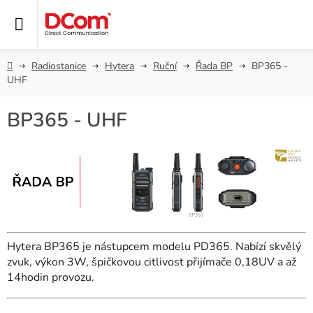
Přejít
na
obsah
Domů
Radiostanice
Hytera
Ruční
Řada BP
BP365 -
UHF
BP365 - UHF
Hytera BP365 je nástupcem modelu PD365. Nabízí skvělý
zvuk, výkon 3W, špičkovou citlivost přijímače 0,18UV a až
14hodin provozu.