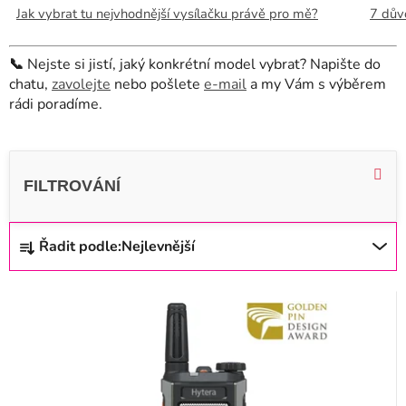
Jak vybrat tu nejvhodnější vysílačku právě pro mě?
7 dův
📞
Nejste si jistí, jaký konkrétní model vybrat? Napište do
chatu,
zavolejte
nebo pošlete
e-mail
a my Vám s výběrem
rádi poradíme.
V
ý
p
i
Ř
Řadit podle:
Nejlevnější
s
a
p
z
r
e
o
n
d
í
u
p