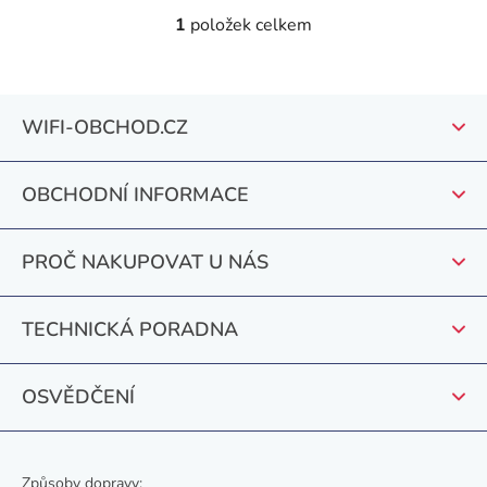
1
položek celkem
O
v
l
Z
á
WIFI-OBCHOD.CZ
á
d
a
p
c
OBCHODNÍ INFORMACE
a
í
t
p
PROČ NAKUPOVAT U NÁS
r
í
v
k
TECHNICKÁ PORADNA
y
v
OSVĚDČENÍ
ý
p
i
s
Způsoby dopravy: