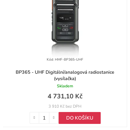
k
r
t
o
ů
d
u
k
t
Kód:
HMF-BP365-UHF
ů
BP365 - UHF Digitální/analogová radiostanice
(vysílačka)
Skladem
4 731,10 Kč
3 910 Kč bez DPH
DO KOŠÍKU