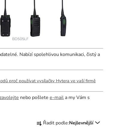
atelné. Nabízí spolehlivou komunikaci, čistý a
odů proč používat vysílačky Hytera ve vaší firmě
zavolejte
nebo pošlete
e-mail
a my Vám s
Ř
Řadit podle:
Nejlevnější
a