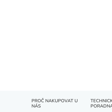
ý
p
i
s
u
PROČ NAKUPOVAT U
TECHNIC
NÁS
PORADN