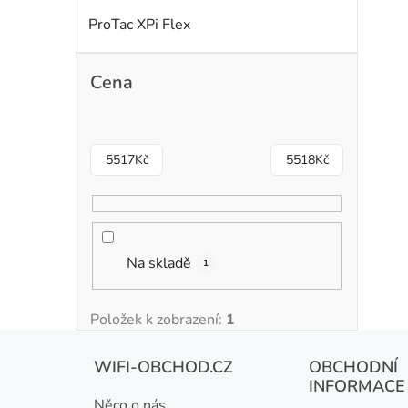
ProTac XPi Flex
Cena
5517
Kč
5518
Kč
Na skladě
1
Položek k zobrazení:
1
Z
WIFI-OBCHOD.CZ
OBCHODNÍ
á
INFORMACE
Něco o nás