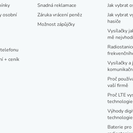
ínky
Snadná reklamace
Jak vybrat 
y osobní
Záruka vrácení peněz
Jak vybrat v
hasiče
Možnost zápůjčky
Vysílačky ja
mě nejvhod
Radiostanic
telefonu
frekvenční
í + ceník
Vysílačky a 
komunikační
Proč používa
vaší firmě
Proč LTE vy
technologie
Výhody digi
technologi
Baterie pro