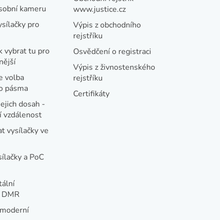
osobní kameru
www.justice.cz
ysílačky pro
Výpis z obchodního
rejstříku
k vybrat tu pro
Osvědčení o registraci
nější
Výpis z živnostenského
e volba
rejstříku
ho pásma
Certifikáty
jejich dosah -
 vzdálenost
t vysílačky ve
sílačky a PoC
tální
e DMR
 moderní