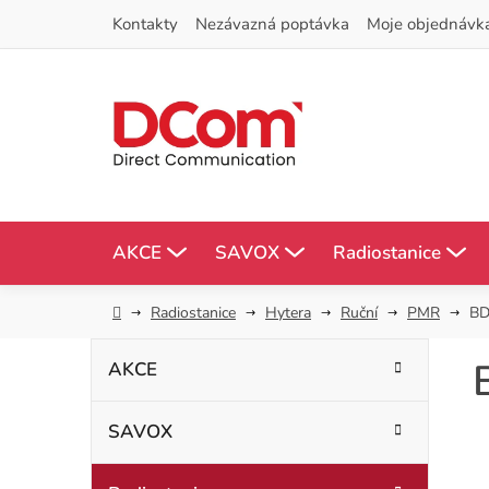
Přejít
Kontakty
Nezávazná poptávka
Moje objednávk
na
obsah
AKCE
SAVOX
Radiostanice
Domů
Radiostanice
Hytera
Ruční
PMR
BD
P
K
Přeskočit
AKCE
kategorie
a
o
t
SAVOX
s
e
g