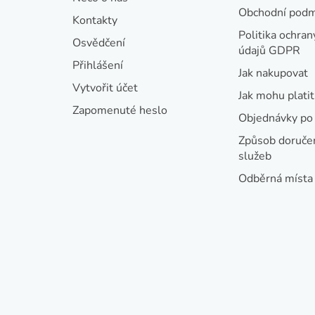
p
Obchodní podm
Kontakty
a
Politika ochran
Osvědčení
údajů GDPR
t
Přihlášení
Jak nakupovat
í
Vytvořit účet
Jak mohu platit
Zapomenuté heslo
Objednávky po 
Způsob doručen
služeb
Odběrná místa