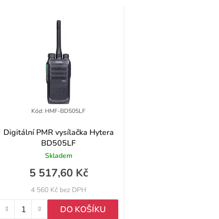
V
ý
p
p
Kód:
HMF-BD505LF
Digitální PMR vysílačka Hytera
BD505LF
o
Skladem
d
5 517,60 Kč
u
4 560 Kč bez DPH
k
DO KOŠÍKU