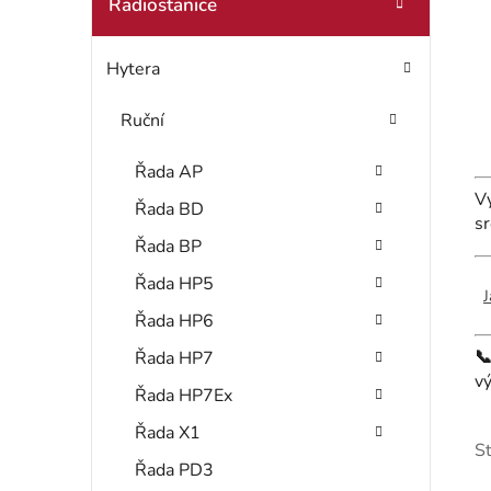
t
Radiostanice
o
r
r
Hytera
i
a
e
n
Ruční
n
Řada AP
Vy
í
Řada BD
s
Řada BP
p
Řada HP5
a
J
Řada HP6
n

Řada HP7
v
e
Řada HP7Ex
l
Řada X1
S
Řada PD3