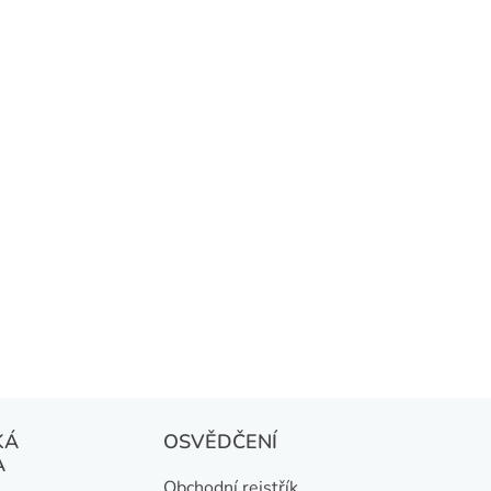
KÁ
OSVĚDČENÍ
A
Obchodní rejstřík