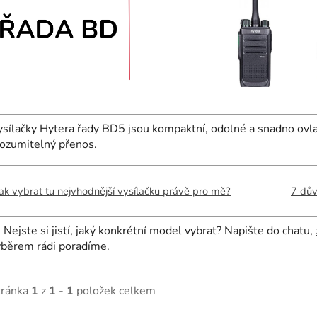
sílačky Hytera řady BD5 jsou kompaktní, odolné a snadno ovlad
rozumitelný přenos.
ak vybrat tu nejvhodnější vysílačku právě pro mě?
7 dův

Nejste si jistí, jaký konkrétní model vybrat? Napište do chatu,
ýběrem rádi poradíme.
tránka
1
z
1
-
1
položek celkem