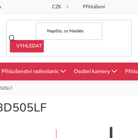
CZK
Přihlášení
a
Příslušenství radiostanic
Osobní kamery
Přísl
505LF
BD505LF