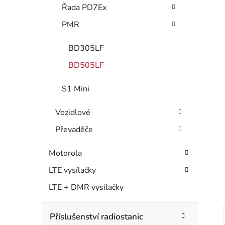
Řada PD7Ex
PMR
BD305LF
BD505LF
i
S1 Mini
s
Vozidlové
Převaděče
r
Motorola
LTE vysílačky
LTE + DMR vysílačky
Příslušenství radiostanic