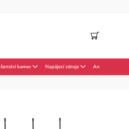
NÁKUPNÍ
KOŠÍK
ušenství kamer
Napájecí zdroje
Antény
Mě