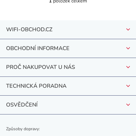
1
položek celkem
O
v
l
Z
á
WIFI-OBCHOD.CZ
á
d
a
p
c
OBCHODNÍ INFORMACE
a
í
t
p
PROČ NAKUPOVAT U NÁS
r
í
v
k
TECHNICKÁ PORADNA
y
v
OSVĚDČENÍ
ý
p
i
s
Způsoby dopravy:
u