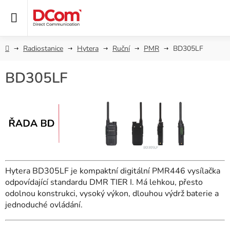
Přejít
na
obsah
Domů
Radiostanice
Hytera
Ruční
PMR
BD305LF
BD305LF
Hytera BD305LF je kompaktní digitální PMR446 vysílačka
odpovídající standardu DMR TIER I. Má lehkou, přesto
odolnou konstrukci, vysoký výkon, dlouhou výdrž baterie a
jednoduché ovládání.