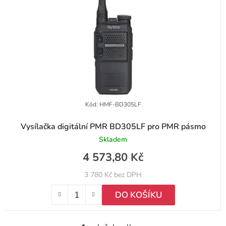
k
r
t
o
ů
d
u
k
t
Kód:
HMF-BD305LF
ů
Vysílačka digitální PMR BD305LF pro PMR pásmo
Skladem
4 573,80 Kč
3 780 Kč bez DPH
DO KOŠÍKU