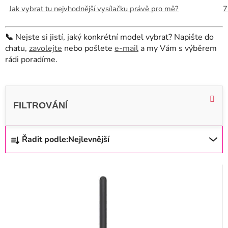
Jak vybrat tu nejvhodnější vysílačku právě pro mě?
7
📞
Nejste si jistí, jaký konkrétní model vybrat? Napište do
chatu,
zavolejte
nebo pošlete
e-mail
a my Vám s výběrem
rádi poradíme.
V
ý
p
i
Ř
Řadit podle:
Nejlevnější
s
a
p
z
r
e
o
n
d
í
u
p