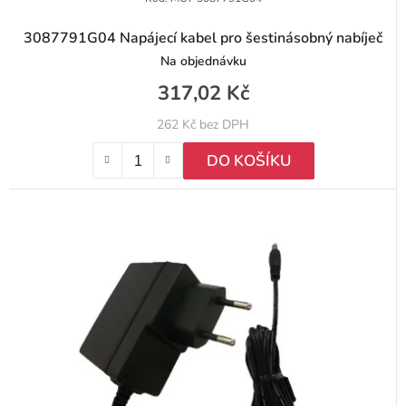
ů
3087791G04 Napájecí kabel pro šestinásobný nabíječ
Na objednávku
317,02 Kč
262 Kč bez DPH
DO KOŠÍKU