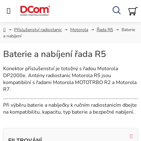
Přejít
na
obsah
Hledat
NÁ
KO
Domů
Příslušenství radiostanic
Motorola
Řada R5
Baterie
a nabíjení
Baterie a nabíjení řada R5
Konektor příslušenství je totožný s řadou Motorola
DP2000e. Antény radiostanic Motorola R5 jsou
kompatibilní s řadami Motorola MOTOTRBO R2 a Motorola
R7.
Při výběru baterie a nabíječky k ručním radiostanicím dbejte
na kompatibilitu, kapacitu, typ baterie a bezpečné nabíjení.
V
ý