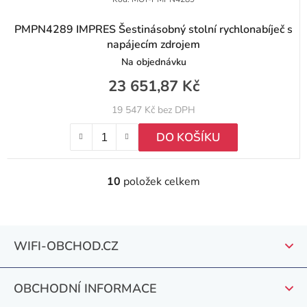
PMPN4289 IMPRES Šestinásobný stolní rychlonabíječ s
napájecím zdrojem
Na objednávku
23 651,87 Kč
19 547 Kč bez DPH
DO KOŠÍKU
10
položek celkem
O
v
l
Z
á
WIFI-OBCHOD.CZ
á
d
a
p
c
OBCHODNÍ INFORMACE
a
í