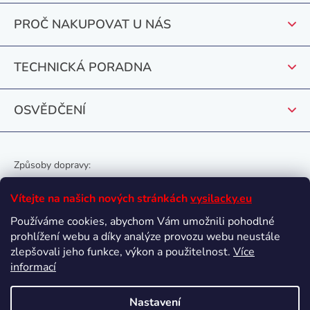
t
p
PROČ NAKUPOVAT U NÁS
r
í
v
k
TECHNICKÁ PORADNA
y
v
OSVĚDČENÍ
ý
p
i
s
Způsoby dopravy:
u
Vítejte na našich nových stránkách
vysilacky.eu
Používáme cookies, abychom Vám umožnili pohodlné
prohlížení webu a díky analýze provozu webu neustále
Oblíbené způsoby platby:
zlepšovali jeho funkce, výkon a použitelnost.
Více
informací
Nastavení