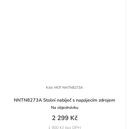
Kód:
MOT-NNTN8273A
NNTN8273A Stolní nabíječ s napájecím zdrojem
Na objednávku
2 299 Kč
1 900 Kč bez DPH