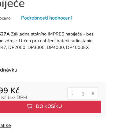
íječe
né
Podrobnosti hodnocení
oceno
ní
u
527A
Základna stolního IMPRES nabíječe - bez
ho zdroje.
Určen pro nabíjení baterií radiostanic
, R7, DP2000, DP3000, DP4000, DP4000EX
k.
ednávku
99 Kč
 Kč bez DPH
 cena:
DO KOŠÍKU
at se