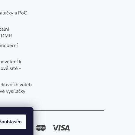
sílačky a PoC
tální
e DMR
 moderní
e
povolení k
ové sítě -
ektivních voleb
vé vysílačky
Souhlasím
způsoby platby: