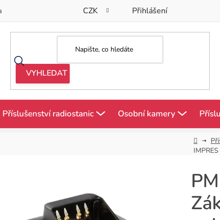
CZK
Přihlášení
a
Příslušenství radiostanic
Osobní kamery
Přísl
Domů
Pří
IMPRES Z
PM
Zák