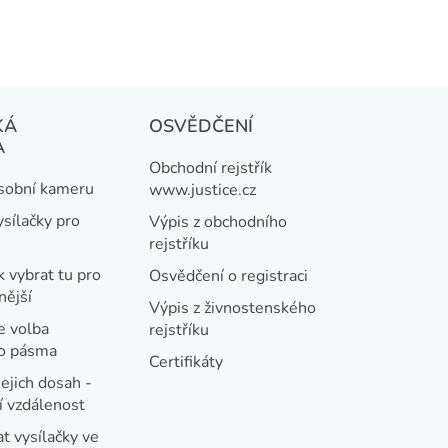
KÁ
OSVĚDČENÍ
A
Obchodní rejstřík
osobní kameru
www.justice.cz
ysílačky pro
Výpis z obchodního
rejstříku
k vybrat tu pro
Osvědčení o registraci
nější
Výpis z živnostenského
e volba
rejstříku
ho pásma
Certifikáty
jejich dosah -
 vzdálenost
t vysílačky ve