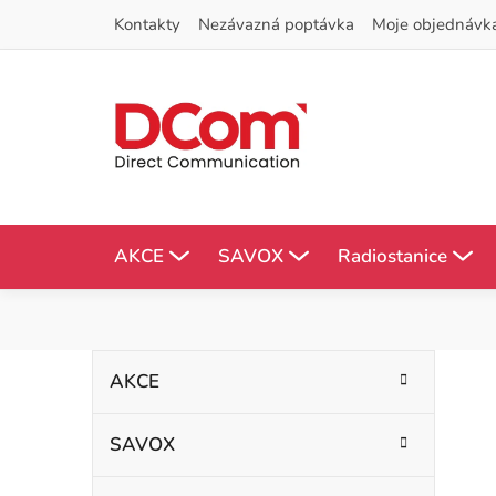
Přejít
Kontakty
Nezávazná poptávka
Moje objednávk
na
obsah
AKCE
SAVOX
Radiostanice
P
K
Přeskočit
AKCE
kategorie
a
o
t
SAVOX
s
e
g