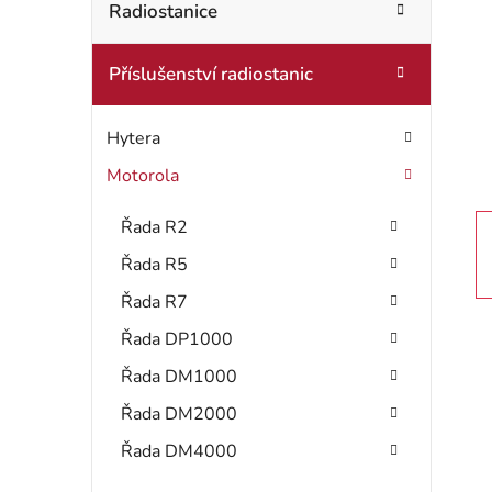
t
Radiostanice
o
r
r
Příslušenství radiostanic
i
a
e
n
Hytera
n
Motorola
í
Řada R2
p
Řada R5
a
Řada R7
Řada DP1000
n
Řada DM1000
e
Řada DM2000
l
Řada DM4000