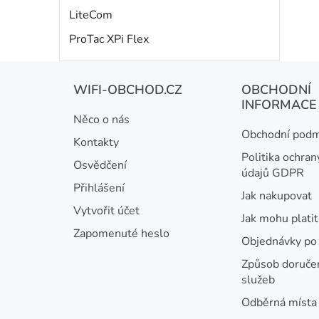
LiteCom
ProTac XPi Flex
Z
WIFI-OBCHOD.CZ
OBCHODNÍ
á
INFORMACE
Něco o nás
p
Obchodní podm
Kontakty
a
Politika ochran
Osvědčení
údajů GDPR
t
Přihlášení
Jak nakupovat
í
Vytvořit účet
Jak mohu platit
Zapomenuté heslo
Objednávky po 
Způsob doručen
služeb
Odběrná místa