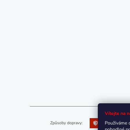
Vítejte na 
Používáme 
Způsoby dopravy:
pohodlné pr