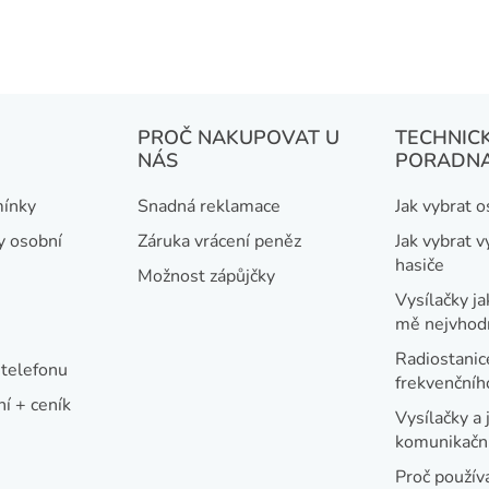
PROČ NAKUPOVAT U
TECHNIC
NÁS
PORADN
ínky
Snadná reklamace
Jak vybrat 
y osobní
Záruka vrácení peněz
Jak vybrat v
hasiče
Možnost zápůjčky
Vysílačky ja
mě nejvhod
Radiostanic
telefonu
frekvenční
í + ceník
Vysílačky a 
komunikační
Proč používa