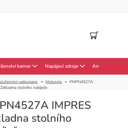
NÁKUPNÍ
KOŠÍK
ušenství kamer
Napájecí zdroje
Antény
Mě
slušenství radiostanic
Motorola
PMPN4527A
ákladna stolního nabíječe
PN4527A IMPRES
ladna stolního