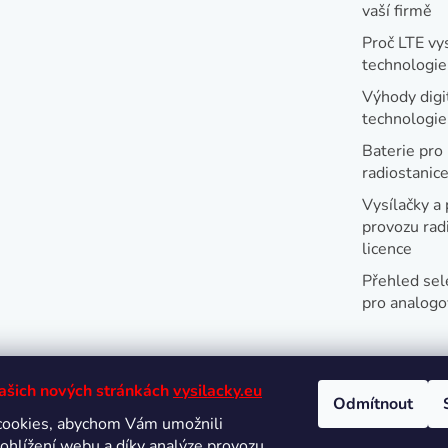
vaší firmě
Proč LTE vy
technologie
Výhody digi
technologi
Baterie pro
radiostanic
Vysílačky a 
provozu radi
licence
Přehled sel
pro analogo
našich nových stránkách
vysilacky.eu
Odmítnout
cookies, abychom Vám umožnili
Oblíbené 
ohlížení webu a díky analýze provozu