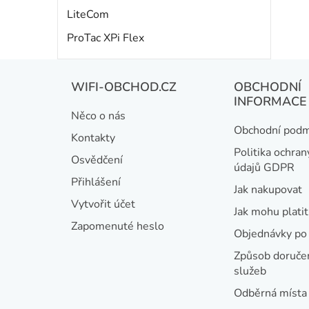
LiteCom
ProTac XPi Flex
Z
WIFI-OBCHOD.CZ
OBCHODNÍ
á
INFORMACE
Něco o nás
p
Obchodní podm
Kontakty
a
Politika ochran
Osvědčení
údajů GDPR
t
Přihlášení
Jak nakupovat
í
Vytvořit účet
Jak mohu platit
Zapomenuté heslo
Objednávky po 
Způsob doručen
služeb
Odběrná místa