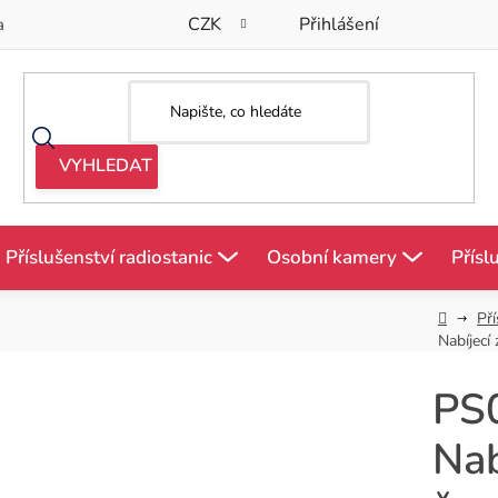
CZK
Přihlášení
a
Příslušenství radiostanic
Osobní kamery
Přísl
Domů
Pří
Nabíjecí
PS
Nab