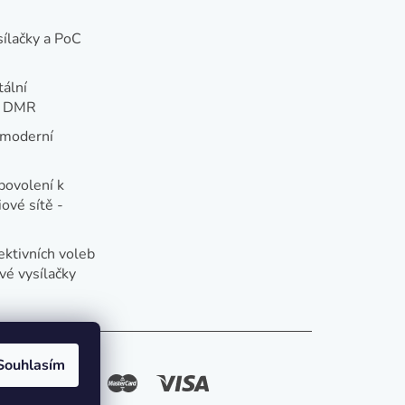
sílačky a PoC
tální
e DMR
 moderní
e
povolení k
ové sítě -
ektivních voleb
vé vysílačky
Souhlasím
způsoby platby: