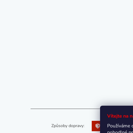
Vítejte na 
Používáme 
Způsoby dopravy:
pohodlné pr