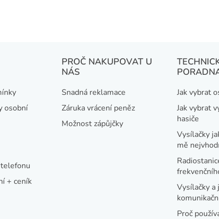
PROČ NAKUPOVAT U
TECHNIC
NÁS
PORADN
ínky
Snadná reklamace
Jak vybrat 
y osobní
Záruka vrácení peněz
Jak vybrat v
hasiče
Možnost zápůjčky
Vysílačky ja
mě nejvhod
Radiostanic
telefonu
frekvenční
í + ceník
Vysílačky a 
komunikační
Proč používa