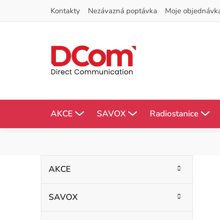
Přejít
Kontakty
Nezávazná poptávka
Moje objednávk
na
obsah
AKCE
SAVOX
Radiostanice
P
K
Přeskočit
AKCE
kategorie
a
o
t
SAVOX
s
e
g