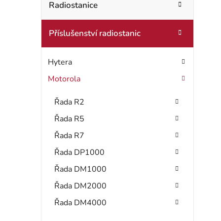
t
Radiostanice
o
r
r
Příslušenství radiostanic
i
a
e
n
Hytera
n
Motorola
í
Řada R2
p
Řada R5
a
Řada R7
Řada DP1000
n
Řada DM1000
e
Řada DM2000
l
Řada DM4000