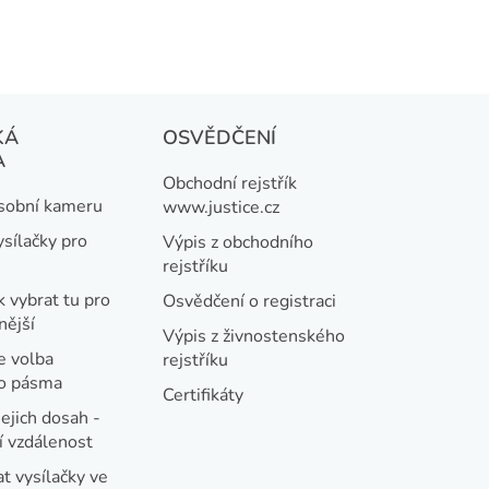
KÁ
OSVĚDČENÍ
A
Obchodní rejstřík
osobní kameru
www.justice.cz
ysílačky pro
Výpis z obchodního
rejstříku
k vybrat tu pro
Osvědčení o registraci
nější
Výpis z živnostenského
e volba
rejstříku
ho pásma
Certifikáty
jejich dosah -
 vzdálenost
t vysílačky ve