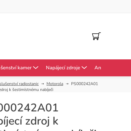
NÁKUPNÍ
KOŠÍK
ušenství kamer
Napájecí zdroje
Antény
Mě
slušenství radiostanic
Motorola
PS000242A01
 zdroj k šestimístnému nabíječi
000242A01
íjecí zdroj k