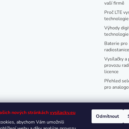
vaší firmě
Proč LTE vy
technologie
Výhody digi
technologi
Baterie pro
radiostanic
Vysílačky a 
provozu radi
licence
Přehled sel
pro analogo
našich nových stránkách
vysilacky.eu
Odmítnout
cookies, abychom Vám umožnili
Oblíbené 
ohlížení webu a díky analýze provozu