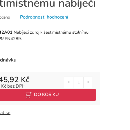
timístnému nabíječi
né
Podrobnosti hodnocení
oceno
ní
u
42A01
Nabíjecí zdroj k šestimístnému stolnímu
i PMPN4289.
k.
ednávku
45,92 Kč
 Kč bez DPH
 cena:
DO KOŠÍKU
at se