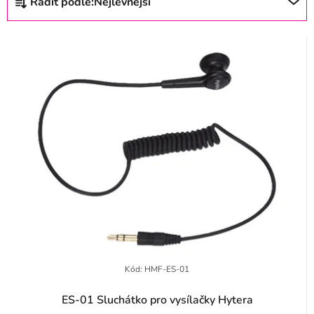
Řadit podle:
Nejlevnější
s
a
p
z
r
e
o
n
d
í
u
p
k
r
t
o
ů
d
u
k
t
Kód:
HMF-ES-01
ů
ES-01 Sluchátko pro vysílačky Hytera