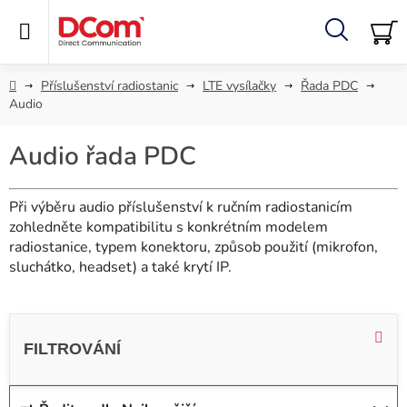
Přejít
na
obsah
Hledat
NÁ
KO
Domů
Příslušenství radiostanic
LTE vysílačky
Řada PDC
Audio
Audio řada PDC
Při výběru audio příslušenství k ručním radiostanicím
zohledněte kompatibilitu s konkrétním modelem
radiostanice, typem konektoru, způsob použití (mikrofon,
sluchátko, headset) a také krytí IP.
V
ý
p
i
Ř