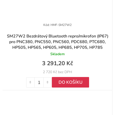
Kód:
HMF-SM27W2
SM27W2 Bezdrátový Bluetooth repro/mikrofon (IP67)
pro PNC380, PNC550, PNC560, PDC680, PTC680,
HP505, HP565, HP605, HP685, HP705, HP785
Skladem
3 291,20 Kč
2 720 Kč bez DPH
DO KOŠÍKU