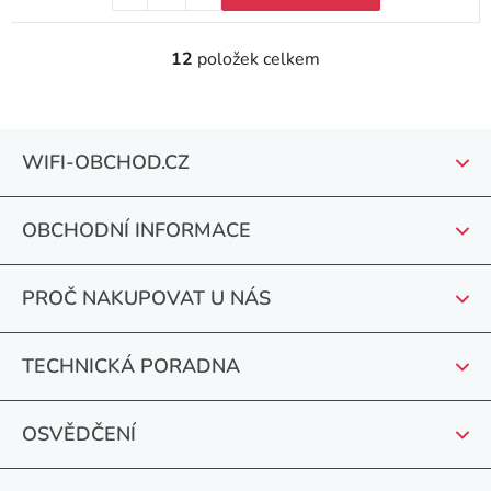
12
položek celkem
O
v
l
Z
á
WIFI-OBCHOD.CZ
á
d
a
p
c
OBCHODNÍ INFORMACE
a
í
t
p
PROČ NAKUPOVAT U NÁS
r
í
v
k
TECHNICKÁ PORADNA
y
v
OSVĚDČENÍ
ý
p