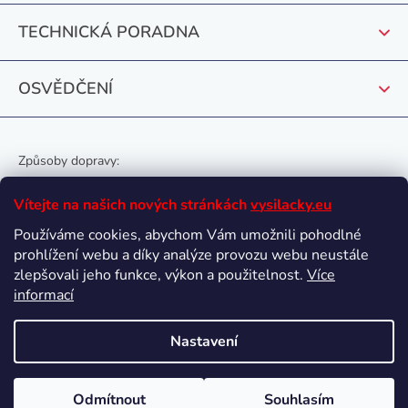
TECHNICKÁ PORADNA
OSVĚDČENÍ
Způsoby dopravy:
Vítejte na našich nových stránkách
vysilacky.eu
Používáme cookies, abychom Vám umožnili pohodlné
prohlížení webu a díky analýze provozu webu neustále
Oblíbené způsoby platby:
zlepšovali jeho funkce, výkon a použitelnost.
Více
informací
Nastavení
Vytvořil Shoptet
Odmítnout
Souhlasím
Copyright 2026
vysilacky.eu
. Všechna práva vyhrazena.