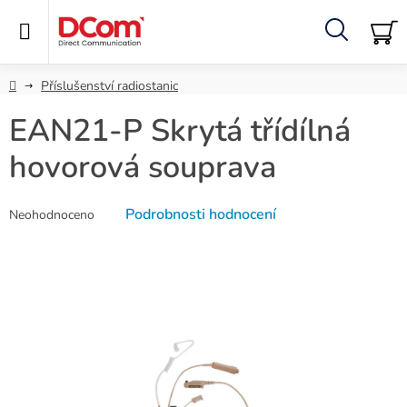
Přejít
na
obsah
Hledat
NÁ
KO
Domů
Příslušenství radiostanic
EAN21-P Skrytá třídílná
hovorová souprava
Průměrné
Podrobnosti hodnocení
Neohodnoceno
hodnocení
produktu
je
0,0
z
5
hvězdiček.