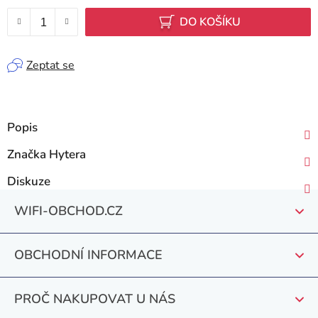
Měrná cena:
DO KOŠÍKU
Zeptat se
Popis
Značka
Hytera
Diskuze
Z
WIFI-OBCHOD.CZ
á
p
OBCHODNÍ INFORMACE
a
t
PROČ NAKUPOVAT U NÁS
í