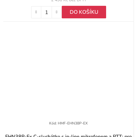
DO KOŠÍKU
Kód:
HMF-EHN38P-EX
EHN38P-Ex C-sluchátko s in-line mikrofonem a PTT; pro