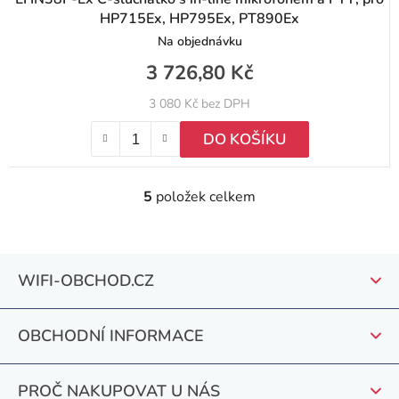
HP715Ex, HP795Ex, PT890Ex
Na objednávku
3 726,80 Kč
3 080 Kč bez DPH
DO KOŠÍKU
5
položek celkem
O
v
l
Z
á
WIFI-OBCHOD.CZ
á
d
a
p
c
OBCHODNÍ INFORMACE
a
í
t
p
PROČ NAKUPOVAT U NÁS
r