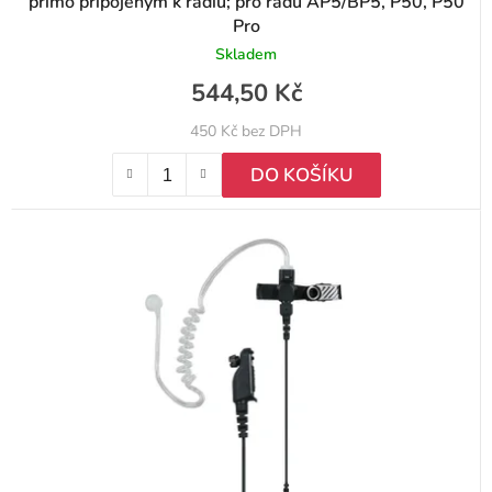
přímo připojeným k rádiu; pro řadu AP5/BP5, P50, P50
Pro
Skladem
544,50 Kč
450 Kč bez DPH
DO KOŠÍKU