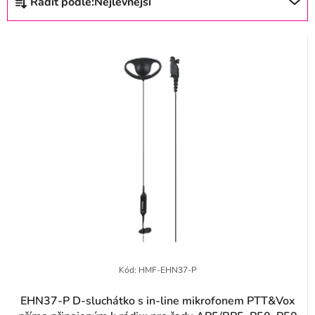
Řadit podle:
Nejlevnější
s
a
p
z
r
e
o
n
d
í
u
p
k
r
t
o
ů
d
u
k
t
Kód:
HMF-EHN37-P
ů
EHN37-P D-sluchátko s in-line mikrofonem PTT&Vox