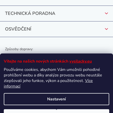
í
v
k
TECHNICKÁ PORADNA
y
v
OSVĚDČENÍ
ý
p
i
s
Způsoby dopravy:
u
Vítejte na našich nových stránkách
vysilacky.eu
Používáme cookies, abychom Vám umožnili pohodlné
prohlížení webu a díky analýze provozu webu neustále
Oblíbené způsoby platby:
zlepšovali jeho funkce, výkon a použitelnost.
Více
informací
Nastavení
Vytvořil Shoptet