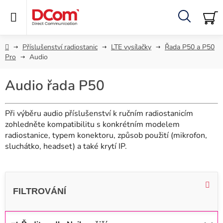
Přejít
na
obsah
Hledat
NÁ
KO
Domů
Příslušenství radiostanic
LTE vysílačky
Řada P50 a P50
Pro
Audio
Audio řada P50
Při výběru audio příslušenství k ručním radiostanicím
zohledněte kompatibilitu s konkrétním modelem
radiostanice, typem konektoru, způsob použití (mikrofon,
sluchátko, headset) a také krytí IP.
V
ý
p
i
Ř