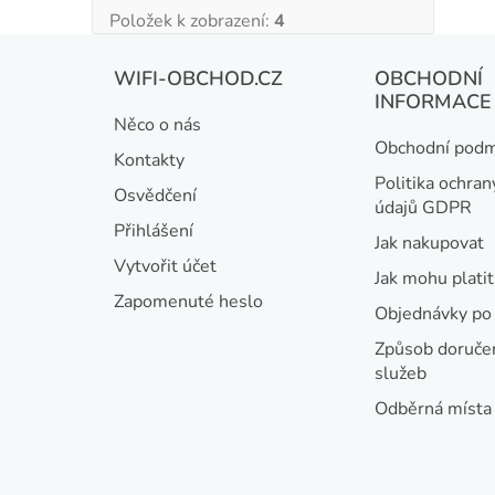
Položek k zobrazení:
4
Z
WIFI-OBCHOD.CZ
OBCHODNÍ
á
INFORMACE
Něco o nás
p
Obchodní podm
Kontakty
a
Politika ochran
Osvědčení
údajů GDPR
t
Přihlášení
Jak nakupovat
í
Vytvořit účet
Jak mohu platit
Zapomenuté heslo
Objednávky po 
Způsob doručen
služeb
Odběrná místa