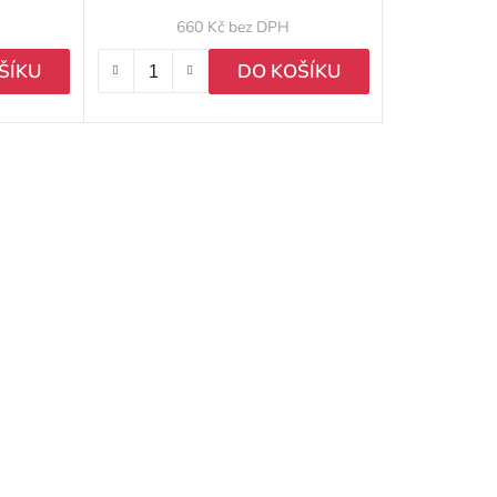
k
660 Kč bez DPH
t
ŠÍKU
DO KOŠÍKU
ů