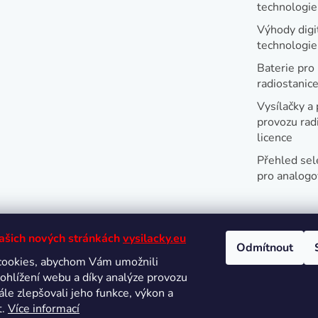
technologie
Výhody digi
technologi
Baterie pro
radiostanic
Vysílačky a 
provozu radi
licence
Přehled sel
pro analogo
našich nových stránkách
vysilacky.eu
Odmítnout
cookies, abychom Vám umožnili
Oblíbené 
ohlížení webu a díky analýze provozu
le zlepšovali jeho funkce, výkon a
t.
Více informací