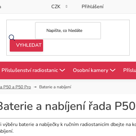
CZK
Přihlášení
a
Příslušenství radiostanic
Osobní kamery
Přísl
a P50 a P50 Pro
Baterie a nabíjení
Baterie a nabíjení řada P50
i výběru baterie a nabíječky k ručním radiostanicím dbejte na k
bíjení.