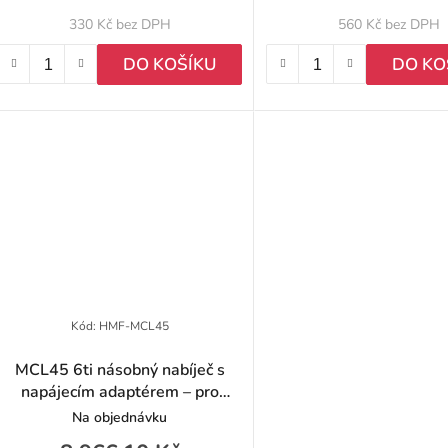
u
330 Kč bez DPH
560 Kč bez DPH
k
DO KOŠÍKU
DO KO
ů
Kód:
HMF-MCL45
MCL45 6ti násobný nabíječ s
napájecím adaptérem – pro
P50/P50 Pro/P50E
Na objednávku