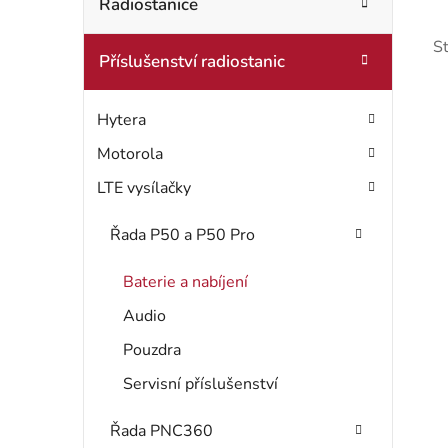
t
Radiostanice
o
r
r
S
Příslušenství radiostanic
i
a
e
n
Hytera
n
Motorola
LTE vysílačky
í
i
p
Řada P50 a P50 Pro
s
a
Baterie a nabíjení
n
Audio
r
e
Pouzdra
Servisní příslušenství
l
Řada PNC360