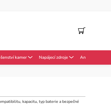
NÁKUPNÍ
KOŠÍK
ušenství kamer
Napájecí zdroje
Antény
Mě
ompatibilitu, kapacitu, typ baterie a bezpečné