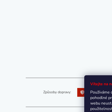
Vítejte na 
Používáme 
Způsoby dopravy:
pohodlné pr
webu neustá
použitelnos