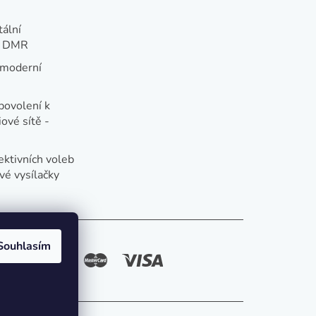
tální
e DMR
 moderní
e
povolení k
ové sítě -
ektivních voleb
vé vysílačky
Souhlasím
způsoby platby: