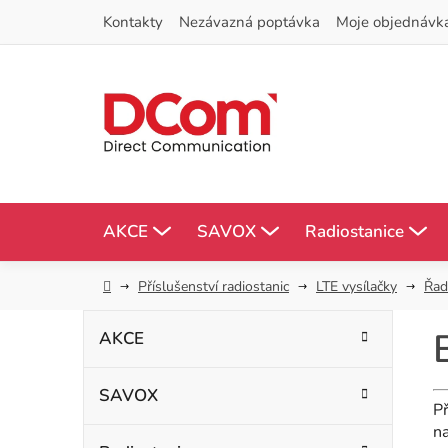
Přejít
Kontakty
Nezávazná poptávka
Moje objednávk
na
obsah
AKCE
SAVOX
Radiostanice
Domů
Příslušenství radiostanic
LTE vysílačky
Řad
P
K
Přeskočit
AKCE
kategorie
a
o
t
SAVOX
s
e
Př
g
na