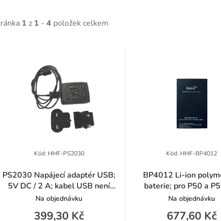
tránka
1
z
1
-
4
položek celkem
V
ý
p
p
Kód:
HMF-PS2030
Kód:
HMF-BP4012
PS2030 Napájecí adaptér USB;
BP4012 Li-ion polym
5V DC / 2 A; kabel USB není
baterie; pro P50 a P
o
součástí balení
Na objednávku
Na objednávku
d
399,30 Kč
677,60 Kč