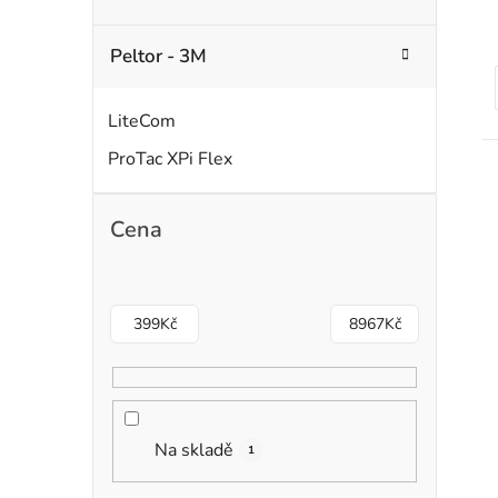
Peltor - 3M
LiteCom
ProTac XPi Flex
Cena
399
Kč
8967
Kč
Na skladě
1