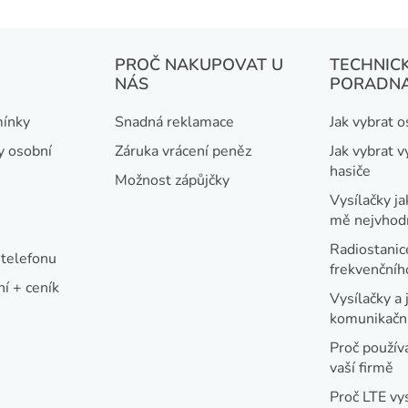
k
y
PROČ NAKUPOVAT U
TECHNIC
v
NÁS
PORADN
ý
p
ínky
Snadná reklamace
Jak vybrat 
i
y osobní
Záruka vrácení peněz
Jak vybrat v
s
hasiče
Možnost zápůjčky
u
Vysílačky ja
mě nejvhod
Radiostanic
telefonu
frekvenční
í + ceník
Vysílačky a 
komunikační
Proč používa
vaší firmě
Proč LTE vy