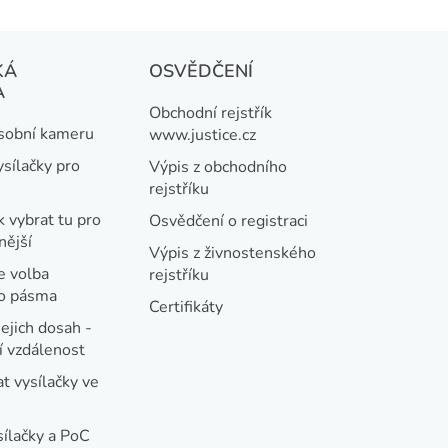
KÁ
OSVĚDČENÍ
A
Obchodní rejstřík
osobní kameru
www.justice.cz
ysílačky pro
Výpis z obchodního
rejstříku
k vybrat tu pro
Osvědčení o registraci
nější
Výpis z živnostenského
e volba
rejstříku
ho pásma
Certifikáty
jejich dosah -
 vzdálenost
t vysílačky ve
sílačky a PoC