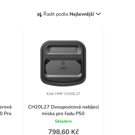
Ř
Řadit podle:
Nejlevnější
a
z
e
n
í
p
r
Kód:
HMF-CH20L27
o
erová
CH20L27 Dvoupozicová nabíjecí
50 Pro
miska pro řadu P50
d
Skladem
u
798,60 Kč