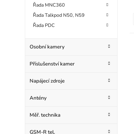
Řada MNC360
Řada Talkpod N50, N59
Řada PDC
t
Osobní kamery
Příslušenství kamer
Napájecí zdroje
Antény
Měř. technika
GSM-R tel.